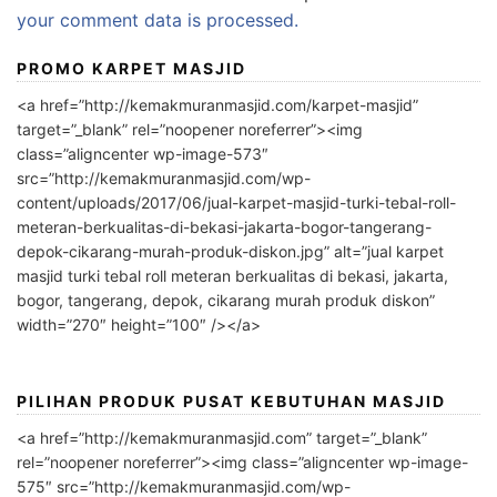
your comment data is processed.
PROMO KARPET MASJID
<a href=”http://kemakmuranmasjid.com/karpet-masjid”
target=”_blank” rel=”noopener noreferrer”><img
class=”aligncenter wp-image-573″
src=”http://kemakmuranmasjid.com/wp-
content/uploads/2017/06/jual-karpet-masjid-turki-tebal-roll-
meteran-berkualitas-di-bekasi-jakarta-bogor-tangerang-
depok-cikarang-murah-produk-diskon.jpg” alt=”jual karpet
masjid turki tebal roll meteran berkualitas di bekasi, jakarta,
bogor, tangerang, depok, cikarang murah produk diskon”
width=”270″ height=”100″ /></a>
PILIHAN PRODUK PUSAT KEBUTUHAN MASJID
<a href=”http://kemakmuranmasjid.com” target=”_blank”
rel=”noopener noreferrer”><img class=”aligncenter wp-image-
575″ src=”http://kemakmuranmasjid.com/wp-