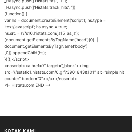
_Hasync.push([‘Histats.fasi’, ‘1’]);
_Hasync.push([‘Histats.track_hits’, ”]);
(function() {
var hs = document.createElement(‘script’); hs.type =
‘text/javascript’; hs.async = true;
hs.src = (‘//s10.histats.com/js15_as.js’);
(document.getElementsByTagName(‘head’)[0] ||
document.getElementsByTagName(‘body’)
[0]).appendChild(hs);
})();</script>
<noscript><a href=”/” target=”_blank”><img
src=”//sstatic1.histats.com/0.gif?3901843&101″ alt=”simple hit
counter” border=”0″></a></noscript>
<!– Histats.com END –>
KOTAK KAMI