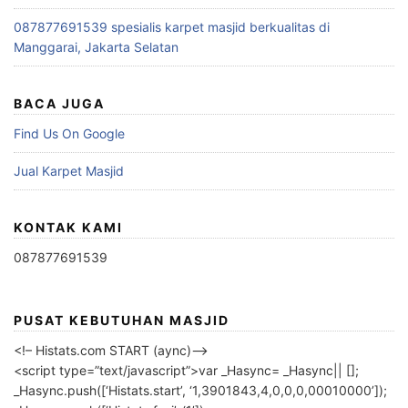
087877691539 spesialis karpet masjid berkualitas di
Manggarai, Jakarta Selatan
BACA JUGA
Find Us On Google
Jual Karpet Masjid
KONTAK KAMI
087877691539
PUSAT KEBUTUHAN MASJID
<!– Histats.com START (aync)–>
<script type=”text/javascript”>var _Hasync= _Hasync|| [];
_Hasync.push([‘Histats.start’, ‘1,3901843,4,0,0,0,00010000’]);