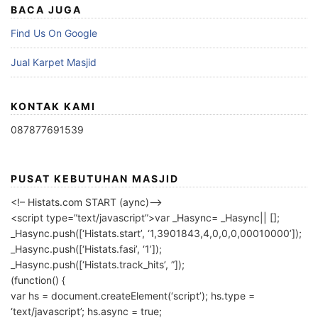
BACA JUGA
Find Us On Google
Jual Karpet Masjid
KONTAK KAMI
087877691539
PUSAT KEBUTUHAN MASJID
<!– Histats.com START (aync)–>
<script type=”text/javascript”>var _Hasync= _Hasync|| [];
_Hasync.push([‘Histats.start’, ‘1,3901843,4,0,0,0,00010000’]);
_Hasync.push([‘Histats.fasi’, ‘1’]);
_Hasync.push([‘Histats.track_hits’, ”]);
(function() {
var hs = document.createElement(‘script’); hs.type =
‘text/javascript’; hs.async = true;