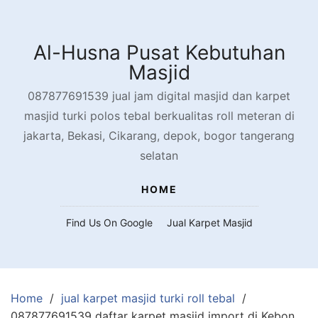
Skip
to
content
Al-Husna Pusat Kebutuhan
Masjid
087877691539 jual jam digital masjid dan karpet
masjid turki polos tebal berkualitas roll meteran di
jakarta, Bekasi, Cikarang, depok, bogor tangerang
selatan
HOME
Find Us On Google
Jual Karpet Masjid
Home
jual karpet masjid turki roll tebal
087877691539 daftar karpet masjid import di Kebon