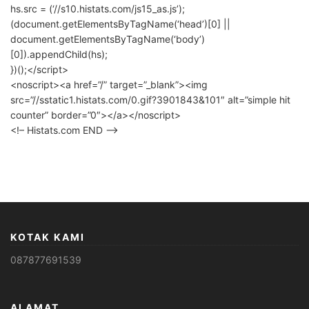
hs.src = (‘//s10.histats.com/js15_as.js’);
(document.getElementsByTagName(‘head’)[0] ||
document.getElementsByTagName(‘body’)
[0]).appendChild(hs);
})();</script>
<noscript><a href=”/” target=”_blank”><img
src=”//sstatic1.histats.com/0.gif?3901843&101″ alt=”simple hit
counter” border=”0″></a></noscript>
<!– Histats.com END –>
KOTAK KAMI
087877691539
ALAMAT