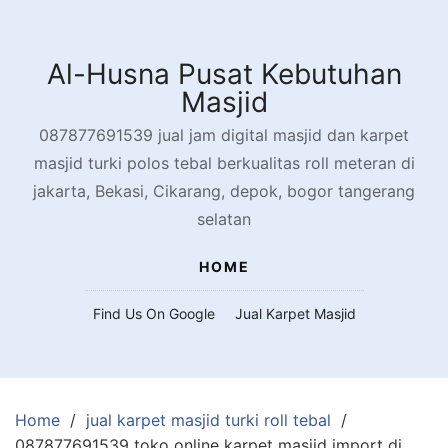
Skip
to
content
Al-Husna Pusat Kebutuhan
Masjid
087877691539 jual jam digital masjid dan karpet
masjid turki polos tebal berkualitas roll meteran di
jakarta, Bekasi, Cikarang, depok, bogor tangerang
selatan
HOME
Find Us On Google
Jual Karpet Masjid
Home
jual karpet masjid turki roll tebal
087877691539 toko online karpet masjid import di