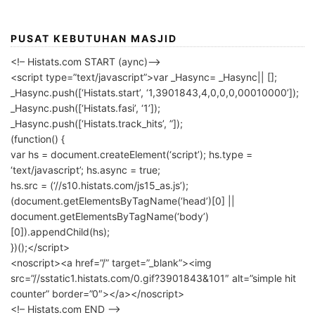
PUSAT KEBUTUHAN MASJID
<!– Histats.com START (aync)–>
<script type=”text/javascript”>var _Hasync= _Hasync|| [];
_Hasync.push([‘Histats.start’, ‘1,3901843,4,0,0,0,00010000’]);
_Hasync.push([‘Histats.fasi’, ‘1’]);
_Hasync.push([‘Histats.track_hits’, ”]);
(function() {
var hs = document.createElement(‘script’); hs.type =
‘text/javascript’; hs.async = true;
hs.src = (‘//s10.histats.com/js15_as.js’);
(document.getElementsByTagName(‘head’)[0] ||
document.getElementsByTagName(‘body’)
[0]).appendChild(hs);
})();</script>
<noscript><a href=”/” target=”_blank”><img
src=”//sstatic1.histats.com/0.gif?3901843&101″ alt=”simple hit
counter” border=”0″></a></noscript>
<!– Histats.com END –>