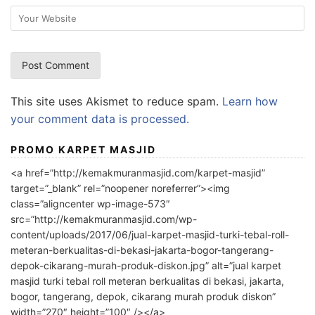
This site uses Akismet to reduce spam.
Learn how
your comment data is processed.
PROMO KARPET MASJID
<a href=”http://kemakmuranmasjid.com/karpet-masjid”
target=”_blank” rel=”noopener noreferrer”><img
class=”aligncenter wp-image-573″
src=”http://kemakmuranmasjid.com/wp-
content/uploads/2017/06/jual-karpet-masjid-turki-tebal-roll-
meteran-berkualitas-di-bekasi-jakarta-bogor-tangerang-
depok-cikarang-murah-produk-diskon.jpg” alt=”jual karpet
masjid turki tebal roll meteran berkualitas di bekasi, jakarta,
bogor, tangerang, depok, cikarang murah produk diskon”
width=”270″ height=”100″ /></a>