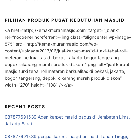
PILIHAN PRODUK PUSAT KEBUTUHAN MASJID
<a href=”http://kemakmuranmasjid.com” target=”_blank”
rel=”noopener noreferrer”><img class=”aligncenter wp-image-
575″ src=”http://kemakmuranmasjid.com/wp-
content/uploads/2017/06/jual-karpet-masjid-turki-tebal-roll-
meteran-berkualitas-di-bekasi-jakarta-bogor-tangerang-
depok-cikarang-murah-produk-diskon-1.png” alt=”jual karpet
masjid turki tebal roll meteran berkualitas di bekasi, jakarta,
bogor, tangerang, depok, cikarang murah produk diskon”
width=”270″ height=”108″ /></a>
RECENT POSTS
087877691539 Agen karpet masjid bagus di Jembatan Lima,
Jakarta Barat
087877691539 penjual karpet masjid online di Tanah Tinggi,