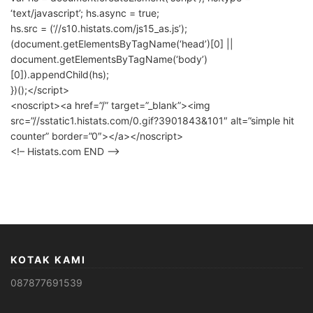
‘text/javascript’; hs.async = true;
hs.src = (‘//s10.histats.com/js15_as.js’);
(document.getElementsByTagName(‘head’)[0] ||
document.getElementsByTagName(‘body’)
[0]).appendChild(hs);
})();</script>
<noscript><a href=”/” target=”_blank”><img
src=”//sstatic1.histats.com/0.gif?3901843&101″ alt=”simple hit
counter” border=”0″></a></noscript>
<!– Histats.com END –>
KOTAK KAMI
087877691539