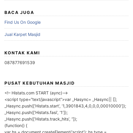
BACA JUGA
Find Us On Google
Jual Karpet Masjid
KONTAK KAMI
087877691539
PUSAT KEBUTUHAN MASJID
<!– Histats.com START (aync)–>
<script type=”text/javascript”>var _Hasync= _Hasync|| [];
_Hasync.push([‘Histats.start’, ‘1,3901843,4,0,0,0,00010000’]);
_Hasync.push([‘Histats.fasi’, ‘1’]);
_Hasync.push([‘Histats.track_hits’, ”]);
(function() {
var hs = document.createElement(‘script’); hs.type =