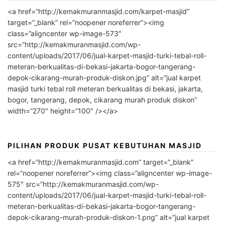
<a href=”http://kemakmuranmasjid.com/karpet-masjid”
target=”_blank” rel=”noopener noreferrer”><img
class=”aligncenter wp-image-573″
src=”http://kemakmuranmasjid.com/wp-
content/uploads/2017/06/jual-karpet-masjid-turki-tebal-roll-
meteran-berkualitas-di-bekasi-jakarta-bogor-tangerang-
depok-cikarang-murah-produk-diskon.jpg” alt=”jual karpet
masjid turki tebal roll meteran berkualitas di bekasi, jakarta,
bogor, tangerang, depok, cikarang murah produk diskon”
width=”270″ height=”100″ /></a>
PILIHAN PRODUK PUSAT KEBUTUHAN MASJID
<a href=”http://kemakmuranmasjid.com” target=”_blank”
rel=”noopener noreferrer”><img class=”aligncenter wp-image-
575″ src=”http://kemakmuranmasjid.com/wp-
content/uploads/2017/06/jual-karpet-masjid-turki-tebal-roll-
meteran-berkualitas-di-bekasi-jakarta-bogor-tangerang-
depok-cikarang-murah-produk-diskon-1.png” alt=”jual karpet