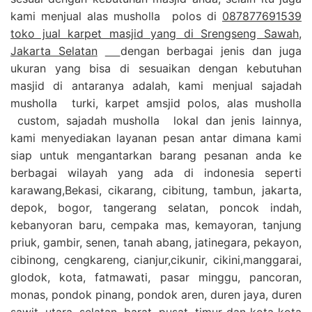
kami menjual alas musholla polos di
087877691539
toko jual karpet masjid yang di Srengseng Sawah,
Jakarta Selatan
dengan berbagai jenis dan juga
ukuran yang bisa di sesuaikan dengan kebutuhan
masjid di antaranya adalah, kami menjual sajadah
musholla turki, karpet amsjid polos, alas musholla
custom, sajadah musholla lokal dan jenis lainnya,
kami menyediakan layanan pesan antar dimana kami
siap untuk mengantarkan barang pesanan anda ke
berbagai wilayah yang ada di indonesia seperti
karawang,Bekasi, cikarang, cibitung, tambun, jakarta,
depok, bogor, tangerang selatan, poncok indah,
kebanyoran baru, cempaka mas, kemayoran, tanjung
priuk, gambir, senen, tanah abang, jatinegara, pekayon,
cibinong, cengkareng, cianjur,cikunir, cikini,manggarai,
glodok, kota, fatmawati, pasar minggu, pancoran,
monas, pondok pinang, pondok aren, duren jaya, duren
sawit, utara, selatan, barat, pusat, timur dan kota kota