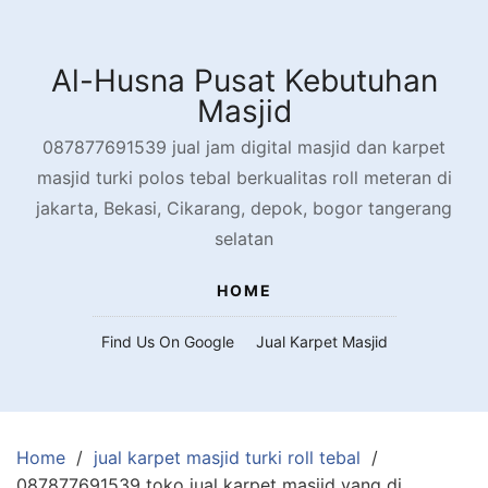
Skip
to
content
Al-Husna Pusat Kebutuhan
Masjid
087877691539 jual jam digital masjid dan karpet
masjid turki polos tebal berkualitas roll meteran di
jakarta, Bekasi, Cikarang, depok, bogor tangerang
selatan
HOME
Find Us On Google
Jual Karpet Masjid
Home
jual karpet masjid turki roll tebal
087877691539 toko jual karpet masjid yang di