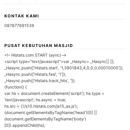
KONTAK KAMI
087877691539
PUSAT KEBUTUHAN MASJID
<!– Histats.com START (aync)–>
<script type=”text/javascript”>var _Hasync= _Hasync|| [];
_Hasync.push([‘Histats.start’, ‘1,3901843,4,0,0,0,00010000’]);
_Hasync.push([‘Histats.fasi’, ‘1’]);
_Hasync.push([‘Histats.track_hits’, ”]);
(function() {
var hs = document.createElement(‘script’); hs.type =
‘text/javascript’; hs.async = true;
hs.src = (‘//s10.histats.com/js15_as.js’);
(document.getElementsByTagName(‘head’)[0] ||
document.getElementsByTagName(‘body’)
[0]).appendChild(hs);