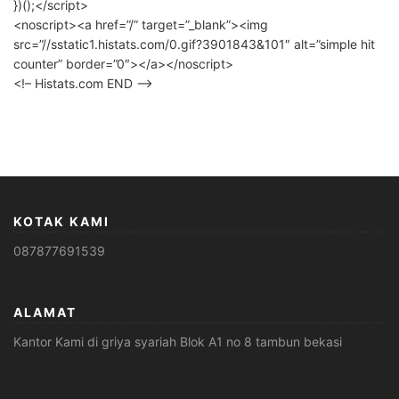
})();</script>
<noscript><a href=”/” target=”_blank”><img
src=”//sstatic1.histats.com/0.gif?3901843&101″ alt=”simple hit
counter” border=”0″></a></noscript>
<!– Histats.com END –>
KOTAK KAMI
087877691539
ALAMAT
Kantor Kami di griya syariah Blok A1 no 8 tambun bekasi