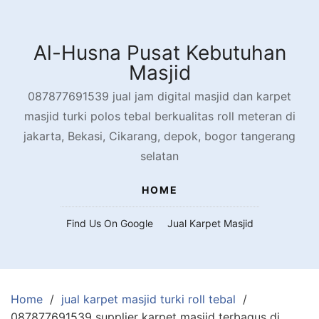
Skip
to
content
Al-Husna Pusat Kebutuhan
Masjid
087877691539 jual jam digital masjid dan karpet
masjid turki polos tebal berkualitas roll meteran di
jakarta, Bekasi, Cikarang, depok, bogor tangerang
selatan
HOME
Find Us On Google
Jual Karpet Masjid
Home
jual karpet masjid turki roll tebal
087877691539 supplier karpet masjid terbagus di