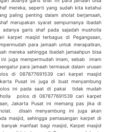
ngan adanya garis shaf ini para jamaah bisa
af mereka, seperti yang sudah kita ketahui
ng paling penting dalam sholat berjamaah,
shaf merupakan syarat sempurnanya ibadah
 adanya garis shaf pada sajadah musholla
i karpet masjid terbagus di Pegangsaan,
mpermudah para jamaah untuk merapatkan,
sah mereka sehingga ibadah jamaahpun bisa
a, ini juga mempermudah imam, sebab imam
mengatur para jamaah termasuk dalam urusan
olos di 087877691539 cari karpet masjid
akarta Pusat ini juga di buat menyambung
olos ini pada saat di pakai tidak mudah
sholla polos di 087877691539 cari karpet
aan, Jakarta Pusat ini memang pas jika di
olat. disain menyambung ini juga akan
da masjid, sehingga pemasangan karpet di
 banyak manfaat bagi masjid, Karpet masjid