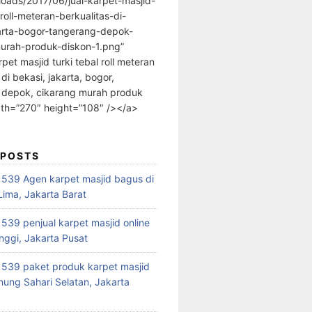
loads/2017/06/jual-karpet-masjid-
-roll-meteran-berkualitas-di-
arta-bogor-tangerang-depok-
urah-produk-diskon-1.png”
rpet masjid turki tebal roll meteran
 di bekasi, jakarta, bogor,
 depok, cikarang murah produk
dth=”270″ height=”108″ /></a>
 POSTS
39 Agen karpet masjid bagus di
ima, Jakarta Barat
39 penjual karpet masjid online
nggi, Jakarta Pusat
539 paket produk karpet masjid
nung Sahari Selatan, Jakarta