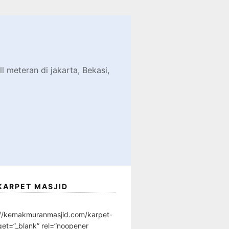
d
l meteran di jakarta, Bekasi,
KARPET MASJID
://kemakmuranmasjid.com/karpet-
get=”_blank” rel=”noopener