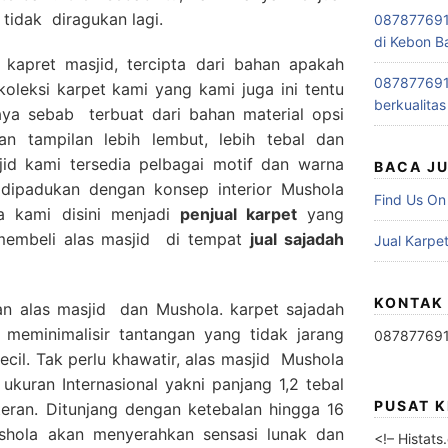
 tidak diragukan lagi.
0878776915
di Kebon B
 kapret masjid, tercipta dari bahan apakah
0878776915
oleksi karpet kami yang kami juga ini tentu
berkualitas
ya sebab terbuat dari bahan material opsi
n tampilan lebih lembut, lebih tebal dan
id kami tersedia pelbagai motif dan warna
BACA J
a dipadukan dengan konsep interior Mushola
Find Us On
a kami disini menjadi
penjual karpet
yang
membeli alas masjid di tempat
jual sajadah
Jual Karpet
KONTAK
an alas masjid dan Mushola. karpet sajadah
 meminimalisir tantangan yang tidak jarang
08787769
ecil. Tak perlu khawatir, alas masjid Mushola
ukuran Internasional yakni panjang 1,2 tebal
PUSAT 
teran. Ditunjang dengan ketebalan hingga 16
hola akan menyerahkan sensasi lunak dan
<!– Histat