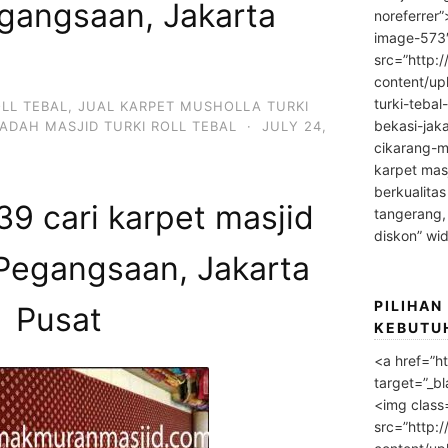
egangsaan, Jakarta
noreferrer
image-573
src=”http:
content/up
turki-tebal
OLL TEBAL
,
JUAL KARPET MUSHOLLA TURKI
bekasi-jak
ADAH MASJID TURKI ROLL TEBAL
·
JULY 24,
cikarang-m
karpet masj
berkualitas
9 cari karpet masjid
tangerang,
diskon” wi
 Pegangsaan, Jakarta
PILIHAN
Pusat
KEBUTU
<a href=”h
target=”_bl
<img class
src=”http: