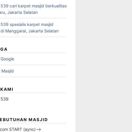
39 cari karpet masjid berkualitas
aru, Jakarta Selatan
39 spesialis karpet masjid
 di Manggarai, Jakarta Selatan
UGA
 Google
 Masjid
 KAMI
1539
KEBUTUHAN MASJID
s.com START (aync)–>