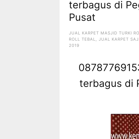
terbagus di P
Pusat
JUAL KARPET MASJID TURKI R
ROLL TEBAL
,
JUAL KARPET SAJ
2019
08787769153
terbagus di