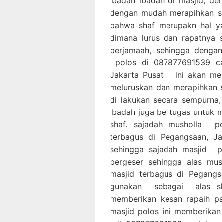
ibadah ibadah di masjid, de
dengan mudah merapihkan sh
bahwa shaf merupakn hal ya
dimana lurus dan rapatnya 
berjamaah, sehingga dengan
polos di 087877691539 car
Jakarta Pusat ini akan me
meluruskan dan merapihkan 
di lakukan secara sempurn
ibadah juga bertugas untuk 
shaf. sajadah musholla p
terbagus di Pegangsaan, J
sehingga sajadah masjid p
bergeser sehingga alas mu
masjid terbagus di Pegangs
gunakan sebagai alas sh
memberikan kesan rapaih pa
masjid polos ini memberikan