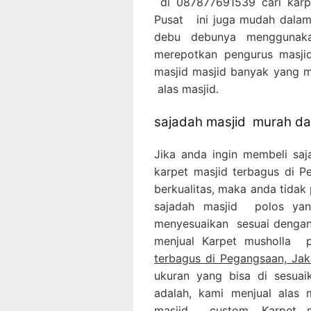
di 087877691539 cari karpe
Pusat ini juga mudah dalam
debu debunya menggunaka
merepotkan pengurus masjid
masjid masjid banyak yang 
alas masjid.
sajadah masjid murah dan
Jika anda ingin membeli sa
karpet masjid terbagus di 
berkualitas, maka anda tidak 
sajadah masjid polos yan
menyesuaikan sesuai dengan 
menjual Karpet musholla 
terbagus di Pegangsaan, Jak
ukuran yang bisa di sesuai
adalah, kami menjual alas 
masjid custom, Karpet m