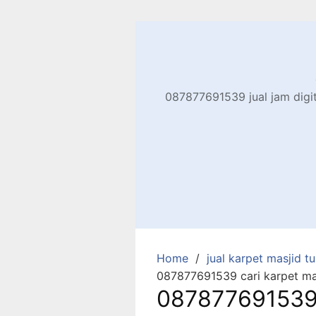
Skip
to
content
087877691539 jual jam digita
Home
jual karpet masjid tur
087877691539 cari karpet ma
087877691539 