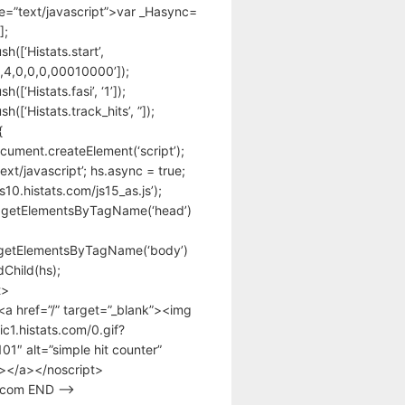
pe=”text/javascript”>var _Hasync=
];
h([‘Histats.start’,
,4,0,0,0,00010000’]);
([‘Histats.fasi’, ‘1’]);
([‘Histats.track_hits’, ”]);
{
cument.createElement(‘script’);
text/javascript’; hs.async = true;
/s10.histats.com/js15_as.js’);
.getElementsByTagName(‘head’)
getElementsByTagName(‘body’)
Child(hs);
t>
<a href=”/” target=”_blank”><img
tic1.histats.com/0.gif?
1″ alt=”simple hit counter”
></a></noscript>
s.com END –>