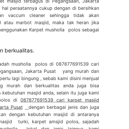
t masjid terbagus di Pegangsaan, Jakarta
 hal peraatannya cukup dengan di bersihkan
n vaccum cleaner sehingga tidak akan
 atau marbot masjid, maka tak heran jika
menggunakan Karpet musholla polos sebagai
 berkualitas.
jadah musholla polos di 087877691539 cari
Pegangsaan, Jakarta Pusat yang murah dan
perlu lagi bingung , sebab kami disini menjual
g murah dan berkualitas anda juga bisa
kebutuhan masjid anda, selain itu juga kami
polos di
087877691539 cari karpet masjid
arta Pusat
dengan berbagai jenis dan juga
kan dengan kebutuhan masjid di antaranya
masjid turki, karpet amsjid polos, sajadah
usholla lokal dan jenis lainnya, kami