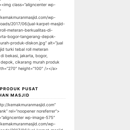
”><img class=”aligncenter wp-
″
//kemakmuranmasjid.com/wp-
loads/2017/06/jual-karpet-masjid-
-roll-meteran-berkualitas-di-
arta-bogor-tangerang-depok-
urah-produk-diskon.jpg” alt=”jual
id turki tebal roll meteran
 di bekasi, jakarta, bogor,
 depok, cikarang murah produk
dth=”270″ height=”100″ /></a>
 PRODUK PUSAT
HAN MASJID
ttp://kemakmuranmasjid.com”
ank” rel=”noopener noreferrer”>
=”aligncenter wp-image-575″
//kemakmuranmasjid.com/wp-