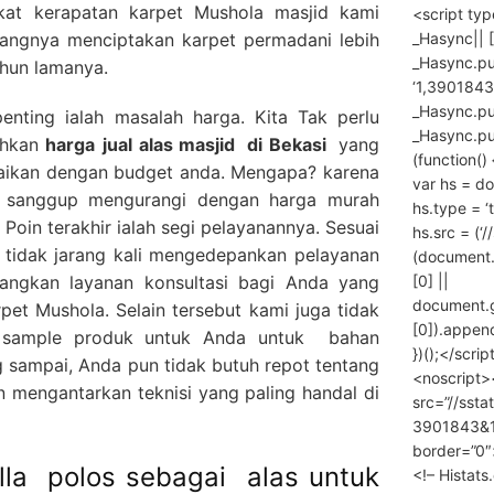
gkat kerapatan karpet Mushola masjid kami
<script ty
_Hasync|| [
enangnya menciptakan karpet permadani lebih
_Hasync.pus
ahun lamanya.
‘1,3901843
_Hasync.push
penting ialah masalah harga. Kita Tak perlu
_Hasync.push
ahkan
harga
jual alas masjid
di Bekasi
yang
(function() 
suaikan dengan budget anda. Mengapa? karena
var hs = do
g sanggup mengurangi dengan harga murah
hs.type = ‘
. Poin terakhir ialah segi pelayanannya. Sesuai
hs.src = (‘/
tidak jarang kali mengedepankan pelayanan
(document
[0] ||
angkan layanan konsultasi bagi Anda yang
document.
pet Mushola. Selain tersebut kami juga tidak
[0]).append
 sample produk untuk Anda untuk bahan
})();</scrip
 sampai, Anda pun tidak butuh repot tentang
<noscript>
mengantarkan teknisi yang paling handal di
src=”//ssta
3901843&10
border=”0″
lla polos sebagai alas untuk
<!– Histat