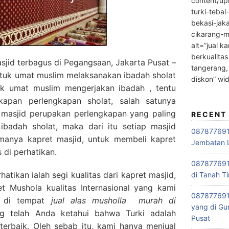
content/up
turki-tebal
bekasi-jak
cikarang-m
alt=”jual ka
berkualitas
jid terbagus di Pegangsaan, Jakarta Pusat –
tangerang,
tuk umat muslim melaksanakan ibadah sholat
diskon” wi
k umat muslim mengerjakan ibadah , tentu
kapan perlengkapan sholat, salah satunya
t masjid perupakan perlengkapan yang paling
RECENT
ibadah sholat, maka dari itu setiap masjid
0878776915
anya kapret masjid, untuk membeli kapret
Jembatan L
 di perhatikan.
0878776915
tikan ialah segi kualitas dari kapret masjid,
di Tanah Ti
 Mushola kualitas Internasional yang kami
087877691
ki di tempat
jual alas musholla
murah di
yang di Gu
ng telah Anda ketahui bahwa Turki adalah
Pusat
terbaik. Oleh sebab itu, kami hanya menjual