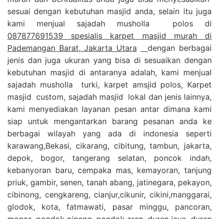
sesuai dengan kebutuhan masjid anda, selain itu juga
kami menjual sajadah musholla polos di
087877691539 spesialis karpet masjid murah di
Pademangan Barat, Jakarta Utara
dengan berbagai
jenis dan juga ukuran yang bisa di sesuaikan dengan
kebutuhan masjid di antaranya adalah, kami menjual
sajadah musholla turki, karpet amsjid polos, Karpet
masjid custom, sajadah masjid lokal dan jenis lainnya,
kami menyediakan layanan pesan antar dimana kami
siap untuk mengantarkan barang pesanan anda ke
berbagai wilayah yang ada di indonesia seperti
karawang,Bekasi, cikarang, cibitung, tambun, jakarta,
depok, bogor, tangerang selatan, poncok indah,
kebanyoran baru, cempaka mas, kemayoran, tanjung
priuk, gambir, senen, tanah abang, jatinegara, pekayon,
cibinong, cengkareng, cianjur,cikunir, cikini,manggarai,
glodok, kota, fatmawati, pasar minggu, pancoran,
monas, pondok pinang, pondok aren, duren jaya, duren