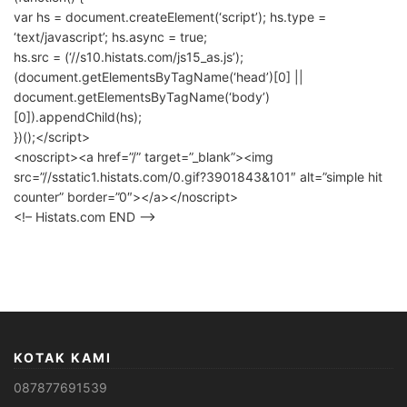
var hs = document.createElement(‘script’); hs.type =
‘text/javascript’; hs.async = true;
hs.src = (‘//s10.histats.com/js15_as.js’);
(document.getElementsByTagName(‘head’)[0] ||
document.getElementsByTagName(‘body’)
[0]).appendChild(hs);
})();</script>
<noscript><a href=”/” target=”_blank”><img
src=”//sstatic1.histats.com/0.gif?3901843&101″ alt=”simple hit
counter” border=”0″></a></noscript>
<!– Histats.com END –>
KOTAK KAMI
087877691539