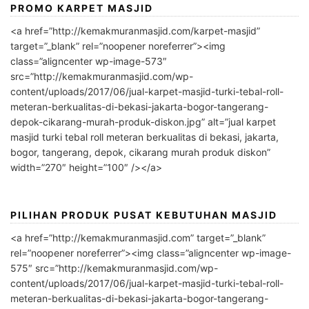
PROMO KARPET MASJID
<a href=”http://kemakmuranmasjid.com/karpet-masjid”
target=”_blank” rel=”noopener noreferrer”><img
class=”aligncenter wp-image-573″
src=”http://kemakmuranmasjid.com/wp-
content/uploads/2017/06/jual-karpet-masjid-turki-tebal-roll-
meteran-berkualitas-di-bekasi-jakarta-bogor-tangerang-
depok-cikarang-murah-produk-diskon.jpg” alt=”jual karpet
masjid turki tebal roll meteran berkualitas di bekasi, jakarta,
bogor, tangerang, depok, cikarang murah produk diskon”
width=”270″ height=”100″ /></a>
PILIHAN PRODUK PUSAT KEBUTUHAN MASJID
<a href=”http://kemakmuranmasjid.com” target=”_blank”
rel=”noopener noreferrer”><img class=”aligncenter wp-image-
575″ src=”http://kemakmuranmasjid.com/wp-
content/uploads/2017/06/jual-karpet-masjid-turki-tebal-roll-
meteran-berkualitas-di-bekasi-jakarta-bogor-tangerang-