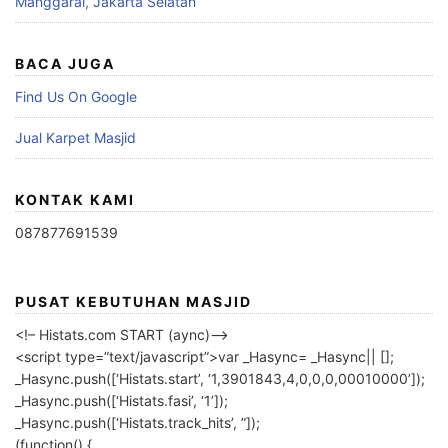
Manggarai, Jakarta Selatan
BACA JUGA
Find Us On Google
Jual Karpet Masjid
KONTAK KAMI
087877691539
PUSAT KEBUTUHAN MASJID
<!– Histats.com START (aync)–>
<script type=”text/javascript”>var _Hasync= _Hasync|| [];
_Hasync.push([‘Histats.start’, ‘1,3901843,4,0,0,0,00010000’]);
_Hasync.push([‘Histats.fasi’, ‘1’]);
_Hasync.push([‘Histats.track_hits’, ”]);
(function() {