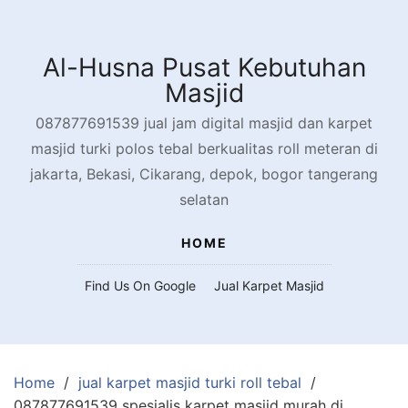
Skip
to
content
Al-Husna Pusat Kebutuhan
Masjid
087877691539 jual jam digital masjid dan karpet
masjid turki polos tebal berkualitas roll meteran di
jakarta, Bekasi, Cikarang, depok, bogor tangerang
selatan
HOME
Find Us On Google
Jual Karpet Masjid
Home
jual karpet masjid turki roll tebal
087877691539 spesialis karpet masjid murah di