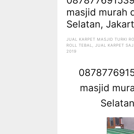
087877691539
masjid murah d
Selatan, Jakar
JUAL KARPET MASJID TURKI R
ROLL TEBAL
,
JUAL KARPET SAJ
2019
0878776915
masjid mura
Selatan