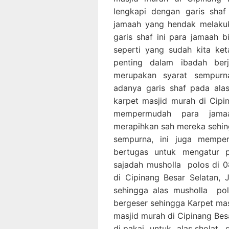
lengkapi dengan garis sha
jamaah yang hendak melakuk
garis shaf ini para jamaah
seperti yang sudah kita ke
penting dalam ibadah ber
merupakan syarat sempurn
adanya garis shaf pada al
karpet masjid murah di Cipi
mempermudah para jamaa
merapihkan sah mereka sehin
sempurna, ini juga memp
bertugas untuk mengatur 
sajadah musholla polos di 
di Cipinang Besar Selatan,
sehingga alas musholla po
bergeser sehingga Karpet ma
masjid murah di Cipinang Bes
di pakai untuk alas sholat.