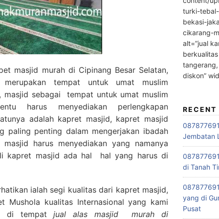
content/up
turki-tebal
bekasi-jak
cikarang-m
alt=”jual ka
berkualitas
tangerang,
et masjid murah di Cipinang Besar Selatan,
diskon” wi
 merupakan tempat untuk umat muslim
 , masjid sebagai tempat untuk umat muslim
entu harus menyediakan perlengkapan
RECENT
satunya adalah kapret masjid, kapret masjid
0878776915
g paling penting dalam mengerjakan ibadah
Jembatan L
ap masjid harus menyediakan yang namanya
li kapret masjid ada hal hal yang harus di
0878776915
di Tanah Ti
087877691
tikan ialah segi kualitas dari kapret masjid,
yang di Gu
 Mushola kualitas Internasional yang kami
Pusat
ki di tempat
jual alas masjid
murah di