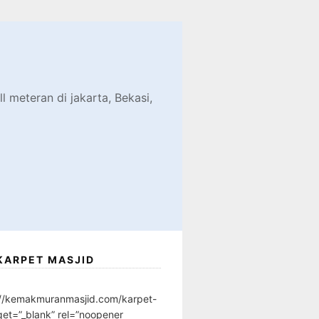
d
l meteran di jakarta, Bekasi,
KARPET MASJID
://kemakmuranmasjid.com/karpet-
get=”_blank” rel=”noopener