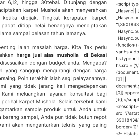
ar 6,12, hingga 30tebal. Ditunjang dengan
<script ty
ciptakan karpet Mushola akan menyerahkan
_Hasync|| [
ketika dipijak. Tingkat kerapatan karpet
_Hasync.pus
‘1,3901843
 padat ditiap helai benangnya menciptakan
_Hasync.push
 lama sampai belasan tahun lamanya.
_Hasync.push
(function() 
penting ialah masalah harga. Kita Tak perlu
var hs = do
rahkan
harga
jual alas musholla
di Bekasi
hs.type = ‘
a disesuaikan dengan budget anda. Mengapa?
hs.src = (‘/
el yang sanggup mengurangi dengan harga
(document
rsaing. Poin terakhir ialah segi pelayanannya.
[0] ||
mi yang tidak jarang kali mengedepankan
document.
[0]).append
 Kami meluangkan layanan konsultasi bagi
})();</scrip
erihal karpet Mushola. Selain tersebut kami
<noscript>
gantarkan sample produk untuk Anda untuk
src=”//ssta
 barang sampai, Anda pun tidak butuh repot
3901843&10
ami akan mengantarkan teknisi yang paling
border=”0″
<!– Histat