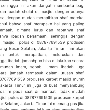
f sehingga ini akan dangat membantu bagi
an ibadah sholat di masjid, dengan adanya
 bisa dengan mudah merapihkan shaf mereka,
tahui bahwa shaf merupakn hal yang paling
jamaah, dimana lurus dan rapatnya shaf
anya ibadah berjamaah, sehingga dengan
as masjid polos di 087877691539 produsen
nang Besar Selatan, Jakarta Timur ini akan
h untuk merapatkan, meluruskan dan
gga ibadah jamaahpun bisa di lakukan secara
ermudah imam, sebab imam ibadah juga
para jamaah termasuk dalam urusan shaf.
087877691539 produsen karpet masjid murah
 Jakarta Timur ini juga di buat menyambung
los ini pada saat di manfaat tidak mudah
sjid polos di 087877691539 produsen karpet
ar Selatan, Jakarta Timur ini memang pas jika
 disain menyambung ini juga akan memberikan