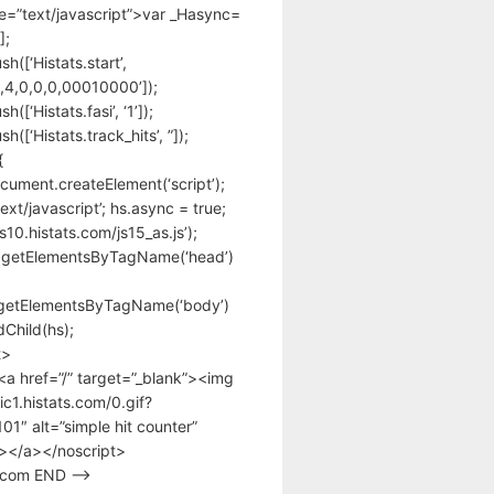
pe=”text/javascript”>var _Hasync=
];
h([‘Histats.start’,
,4,0,0,0,00010000’]);
([‘Histats.fasi’, ‘1’]);
([‘Histats.track_hits’, ”]);
{
cument.createElement(‘script’);
text/javascript’; hs.async = true;
/s10.histats.com/js15_as.js’);
.getElementsByTagName(‘head’)
getElementsByTagName(‘body’)
Child(hs);
t>
<a href=”/” target=”_blank”><img
tic1.histats.com/0.gif?
1″ alt=”simple hit counter”
></a></noscript>
s.com END –>