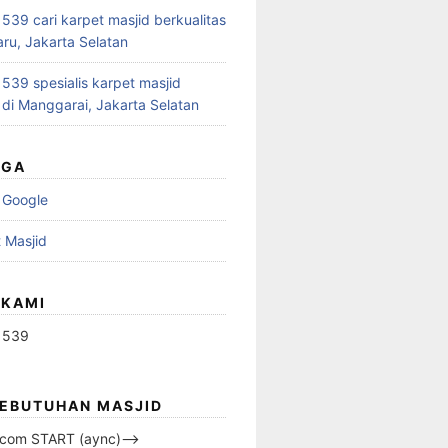
39 cari karpet masjid berkualitas
aru, Jakarta Selatan
39 spesialis karpet masjid
 di Manggarai, Jakarta Selatan
UGA
 Google
 Masjid
 KAMI
1539
KEBUTUHAN MASJID
s.com START (aync)–>