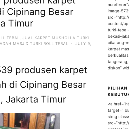
 produsen karpet
noreferrer
i Cipinang Besar
image-573
src=”http:
ta Timur
content/up
turki-tebal
bekasi-jak
OLL TEBAL
,
JUAL KARPET MUSHOLLA TURKI
cikarang-m
ADAH MASJID TURKI ROLL TEBAL
·
JULY 9,
karpet masj
berkualitas
tangerang,
39 produsen karpet
diskon” wi
h di Cipinang Besar
PILIHAN
KEBUTU
, Jakarta Timur
<a href=”h
target=”_bl
<img class
src=”http: