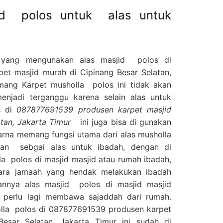
jid polos untuk alas untuk
 yang mengunakan alas masjid polos di
et masjid murah di Cipinang Besar Selatan,
ng Karpet musholla polos ini tidak akan
enjadi terganggu karena selain alas untuk
s di
087877691539 produsen karpet masjid
tan, Jakarta Timur
ini juga bisa di gunakan
arna memang fungsi utama dari alas musholla
kan sebgai alas untuk ibadah, dengan di
a polos di masjid masjid atau rumah ibadah,
ara jamaah yang hendak melakukan ibadah
nnya alas masjid polos di masjid masjid
 perlu lagi membawa sajaddah dari rumah.
holla polos di 087877691539 produsen karpet
esar Selatan, Jakarta Timur ini sudah di