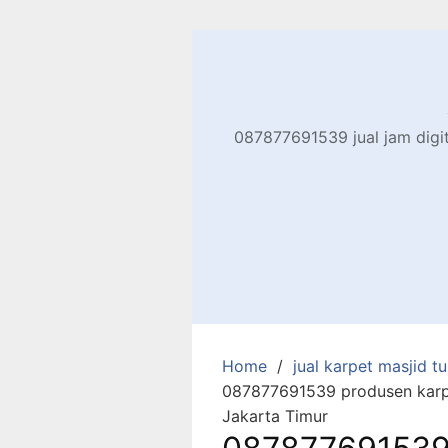
Skip
to
content
087877691539 jual jam digita
Home
jual karpet masjid tur
087877691539 produsen karpe
Jakarta Timur