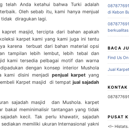
ng telah Anda ketahui bahwa Turki adalah
0878776915
terbaik. Oleh sebab itu, kami hanya menjual
di Kebon B
 tidak diragukan lagi.
0878776915
berkualitas
 kapret masjid, tercipta dari bahan apakah
oleksi karpet kami yang kami juga ini tentu
ya karena terbuat dari bahan material opsi
BACA J
n tampilan lebih lembut, lebih tebal dan
Find Us On
id kami tersedia pelbagai motif dan warna
a dipadukan dengan konsep interior Mushola
Jual Karpet
a kami disini menjadi
penjual karpet
yang
embeli Karpet masjid di tempat
jual sajadah
KONTAK
08787769
uran sajadah masjid dan Mushola. karpet
r bakal meminimalisir tantangan yang tidak
sajadah kecil. Tak perlu khawatir, sajadah
PUSAT 
ediakan memiliki ukuran Internasional yakni
<!– Histat