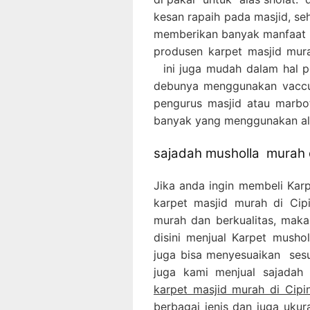
kesan rapaih pada masjid, se
memberikan banyak manfaat 
produsen karpet masjid mura
ini juga mudah dalam hal p
debunya menggunakan vaccu
pengurus masjid atau marbot
banyak yang menggunakan ala
sajadah musholla murah d
Jika anda ingin membeli Ka
karpet masjid murah di Ci
murah dan berkualitas, maka
disini menjual Karpet mush
juga bisa menyesuaikan sesu
juga kami menjual sajada
karpet masjid murah di Cipi
berbagai jenis dan juga uku