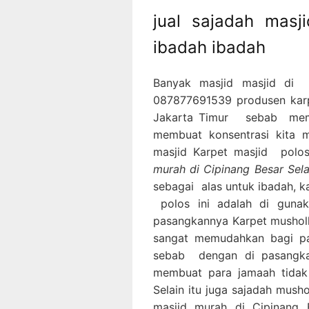
jual sajadah mas
ibadah ibadah
Banyak masjid masjid di
087877691539 produsen karp
Jakarta Timur sebab mema
membuat konsentrasi kita m
masjid Karpet masjid polo
murah di Cipinang Besar Sela
sebagai alas untuk ibadah, k
polos ini adalah di guna
pasangkannya Karpet musholl
sangat memudahkan bagi p
sebab dengan di pasangka
membuat para jamaah tidak
Selain itu juga sajadah mus
masjid murah di Cipinang B