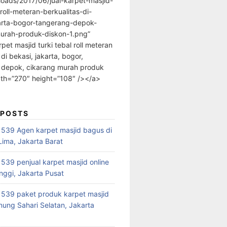
loads/2017/06/jual-karpet-masjid-
-roll-meteran-berkualitas-di-
arta-bogor-tangerang-depok-
urah-produk-diskon-1.png”
rpet masjid turki tebal roll meteran
 di bekasi, jakarta, bogor,
 depok, cikarang murah produk
dth=”270″ height=”108″ /></a>
 POSTS
39 Agen karpet masjid bagus di
ima, Jakarta Barat
39 penjual karpet masjid online
nggi, Jakarta Pusat
539 paket produk karpet masjid
nung Sahari Selatan, Jakarta