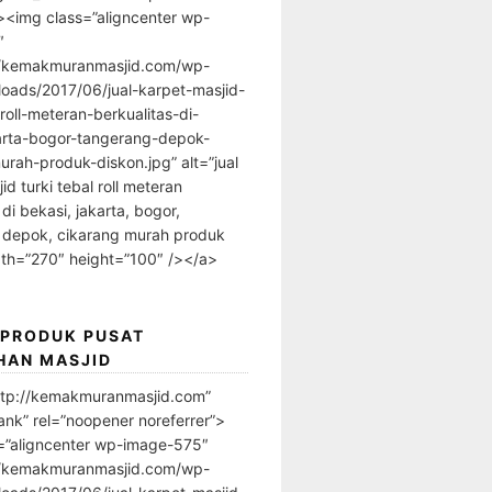
”><img class=”aligncenter wp-
″
//kemakmuranmasjid.com/wp-
loads/2017/06/jual-karpet-masjid-
-roll-meteran-berkualitas-di-
arta-bogor-tangerang-depok-
urah-produk-diskon.jpg” alt=”jual
id turki tebal roll meteran
 di bekasi, jakarta, bogor,
 depok, cikarang murah produk
dth=”270″ height=”100″ /></a>
 PRODUK PUSAT
HAN MASJID
ttp://kemakmuranmasjid.com”
ank” rel=”noopener noreferrer”>
=”aligncenter wp-image-575″
//kemakmuranmasjid.com/wp-