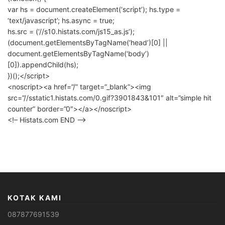
var hs = document.createElement(‘script’); hs.type =
‘text/javascript’; hs.async = true;
hs.src = (‘//s10.histats.com/js15_as.js’);
(document.getElementsByTagName(‘head’)[0] ||
document.getElementsByTagName(‘body’)
[0]).appendChild(hs);
})();</script>
<noscript><a href=”/” target=”_blank”><img
src=”//sstatic1.histats.com/0.gif?3901843&101″ alt=”simple hit
counter” border=”0″></a></noscript>
<!– Histats.com END –>
KOTAK KAMI
087877691539