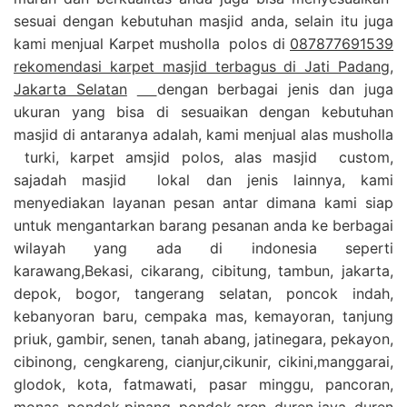
sesuai dengan kebutuhan masjid anda, selain itu juga
kami menjual Karpet musholla polos di
087877691539
rekomendasi karpet masjid terbagus di Jati Padang,
Jakarta Selatan
dengan berbagai jenis dan juga
ukuran yang bisa di sesuaikan dengan kebutuhan
masjid di antaranya adalah, kami menjual alas musholla
turki, karpet amsjid polos, alas masjid custom,
sajadah masjid lokal dan jenis lainnya, kami
menyediakan layanan pesan antar dimana kami siap
untuk mengantarkan barang pesanan anda ke berbagai
wilayah yang ada di indonesia seperti
karawang,Bekasi, cikarang, cibitung, tambun, jakarta,
depok, bogor, tangerang selatan, poncok indah,
kebanyoran baru, cempaka mas, kemayoran, tanjung
priuk, gambir, senen, tanah abang, jatinegara, pekayon,
cibinong, cengkareng, cianjur,cikunir, cikini,manggarai,
glodok, kota, fatmawati, pasar minggu, pancoran,
monas, pondok pinang, pondok aren, duren jaya, duren