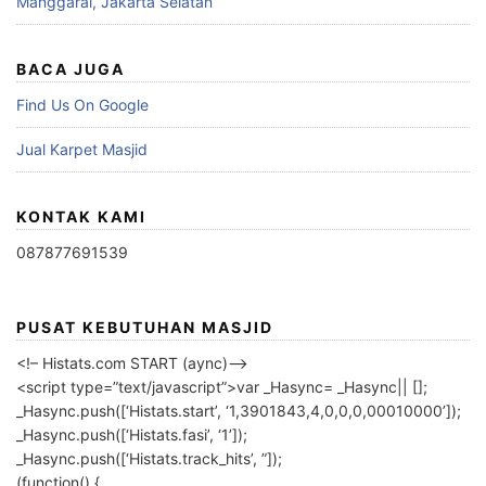
Manggarai, Jakarta Selatan
BACA JUGA
Find Us On Google
Jual Karpet Masjid
KONTAK KAMI
087877691539
PUSAT KEBUTUHAN MASJID
<!– Histats.com START (aync)–>
<script type=”text/javascript”>var _Hasync= _Hasync|| [];
_Hasync.push([‘Histats.start’, ‘1,3901843,4,0,0,0,00010000’]);
_Hasync.push([‘Histats.fasi’, ‘1’]);
_Hasync.push([‘Histats.track_hits’, ”]);
(function() {