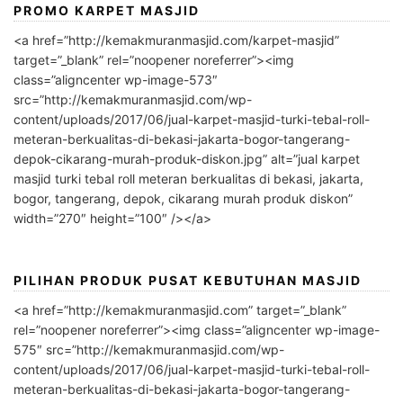
PROMO KARPET MASJID
<a href=”http://kemakmuranmasjid.com/karpet-masjid”
target=”_blank” rel=”noopener noreferrer”><img
class=”aligncenter wp-image-573″
src=”http://kemakmuranmasjid.com/wp-
content/uploads/2017/06/jual-karpet-masjid-turki-tebal-roll-
meteran-berkualitas-di-bekasi-jakarta-bogor-tangerang-
depok-cikarang-murah-produk-diskon.jpg” alt=”jual karpet
masjid turki tebal roll meteran berkualitas di bekasi, jakarta,
bogor, tangerang, depok, cikarang murah produk diskon”
width=”270″ height=”100″ /></a>
PILIHAN PRODUK PUSAT KEBUTUHAN MASJID
<a href=”http://kemakmuranmasjid.com” target=”_blank”
rel=”noopener noreferrer”><img class=”aligncenter wp-image-
575″ src=”http://kemakmuranmasjid.com/wp-
content/uploads/2017/06/jual-karpet-masjid-turki-tebal-roll-
meteran-berkualitas-di-bekasi-jakarta-bogor-tangerang-