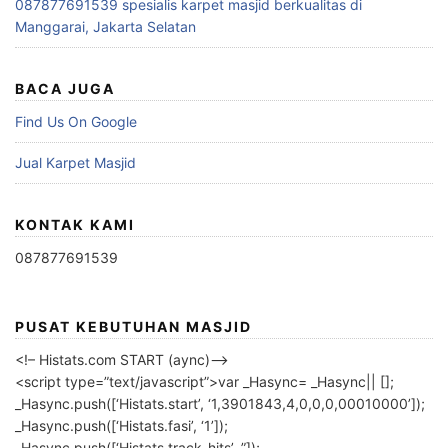
087877691539 spesialis karpet masjid berkualitas di
Manggarai, Jakarta Selatan
BACA JUGA
Find Us On Google
Jual Karpet Masjid
KONTAK KAMI
087877691539
PUSAT KEBUTUHAN MASJID
<!– Histats.com START (aync)–>
<script type=”text/javascript”>var _Hasync= _Hasync|| [];
_Hasync.push([‘Histats.start’, ‘1,3901843,4,0,0,0,00010000’]);
_Hasync.push([‘Histats.fasi’, ‘1’]);
_Hasync.push([‘Histats.track_hits’, ”]);