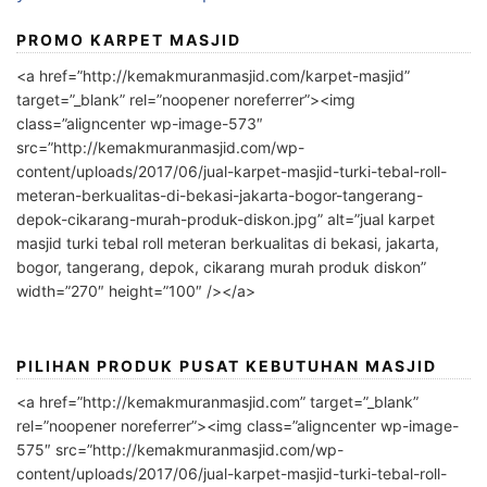
PROMO KARPET MASJID
<a href=”http://kemakmuranmasjid.com/karpet-masjid”
target=”_blank” rel=”noopener noreferrer”><img
class=”aligncenter wp-image-573″
src=”http://kemakmuranmasjid.com/wp-
content/uploads/2017/06/jual-karpet-masjid-turki-tebal-roll-
meteran-berkualitas-di-bekasi-jakarta-bogor-tangerang-
depok-cikarang-murah-produk-diskon.jpg” alt=”jual karpet
masjid turki tebal roll meteran berkualitas di bekasi, jakarta,
bogor, tangerang, depok, cikarang murah produk diskon”
width=”270″ height=”100″ /></a>
PILIHAN PRODUK PUSAT KEBUTUHAN MASJID
<a href=”http://kemakmuranmasjid.com” target=”_blank”
rel=”noopener noreferrer”><img class=”aligncenter wp-image-
575″ src=”http://kemakmuranmasjid.com/wp-
content/uploads/2017/06/jual-karpet-masjid-turki-tebal-roll-