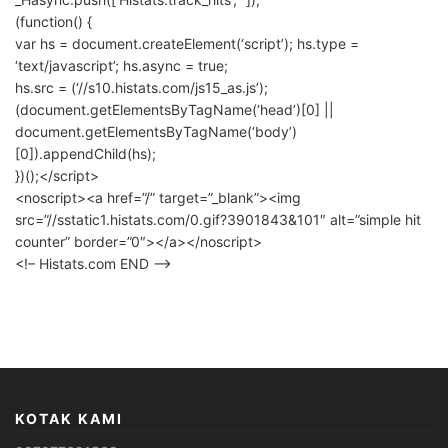
(function() {
var hs = document.createElement(‘script’); hs.type =
‘text/javascript’; hs.async = true;
hs.src = (‘//s10.histats.com/js15_as.js’);
(document.getElementsByTagName(‘head’)[0] ||
document.getElementsByTagName(‘body’)
[0]).appendChild(hs);
})();</script>
<noscript><a href=”/” target=”_blank”><img
src=”//sstatic1.histats.com/0.gif?3901843&101″ alt=”simple hit
counter” border=”0″></a></noscript>
<!– Histats.com END –>
KOTAK KAMI