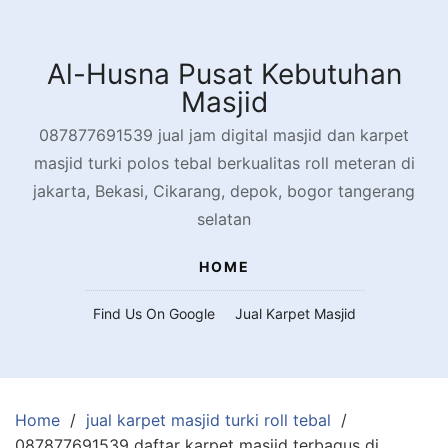
Skip
to
content
Al-Husna Pusat Kebutuhan
Masjid
087877691539 jual jam digital masjid dan karpet
masjid turki polos tebal berkualitas roll meteran di
jakarta, Bekasi, Cikarang, depok, bogor tangerang
selatan
HOME
Find Us On Google
Jual Karpet Masjid
Home
jual karpet masjid turki roll tebal
087877691539 daftar karpet masjid terbagus di