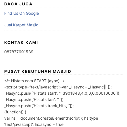
BACA JUGA
Find Us On Google
Jual Karpet Masjid
KONTAK KAMI
087877691539
PUSAT KEBUTUHAN MASJID
<!– Histats.com START (aync)–>
<script type=”text/javascript”>var _Hasync= _Hasync|| [];
_Hasync.push([‘Histats.start’, ‘1,3901843,4,0,0,0,00010000’]);
_Hasync.push([‘Histats.fasi’, ‘1’]);
_Hasync.push([‘Histats.track_hits’, ”]);
(function() {
var hs = document.createElement(‘script’); hs.type =
‘text/javascript’; hs.async = true;