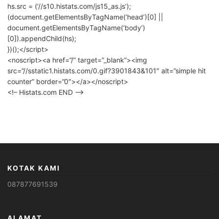
hs.src = (‘//s10.histats.com/js15_as.js’);
(document.getElementsByTagName(‘head’)[0] ||
document.getElementsByTagName(‘body’)
[0]).appendChild(hs);
})();</script>
<noscript><a href=”/” target=”_blank”><img
src=”//sstatic1.histats.com/0.gif?3901843&101″ alt=”simple hit
counter” border=”0″></a></noscript>
<!– Histats.com END –>
KOTAK KAMI
087877691539
ALAMAT