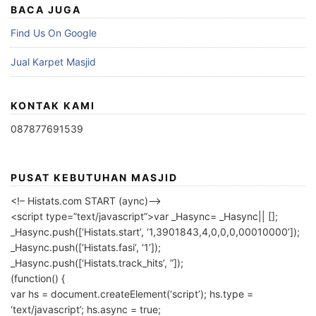
BACA JUGA
Find Us On Google
Jual Karpet Masjid
KONTAK KAMI
087877691539
PUSAT KEBUTUHAN MASJID
<!– Histats.com START (aync)–>
<script type=”text/javascript”>var _Hasync= _Hasync|| [];
_Hasync.push([‘Histats.start’, ‘1,3901843,4,0,0,0,00010000’]);
_Hasync.push([‘Histats.fasi’, ‘1’]);
_Hasync.push([‘Histats.track_hits’, ”]);
(function() {
var hs = document.createElement(‘script’); hs.type =
‘text/javascript’; hs.async = true;