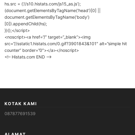
hs.src = (‘//s10.histats.com/js15_as.js’);
(document.getElementsByTagName(‘head’)[0] ||
document.getElementsByTagName(‘body’)
[0]).appendChild(hs);
})();</script>
<noscript><a href=”/” target=”_blank”><img
src=”//sstatic1.histats.com/0.gif?3901843&101″ alt=”simple hit
counter” border=”0″></a></noscript>
<!– Histats.com END –>
KOTAK KAMI
087877691539
ALAMAT