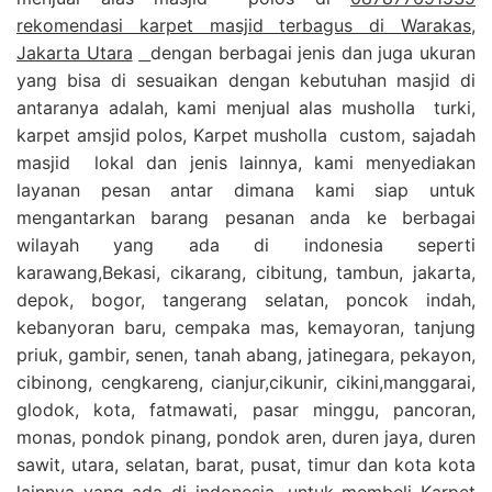
rekomendasi karpet masjid terbagus di Warakas,
Jakarta Utara
dengan berbagai jenis dan juga ukuran
yang bisa di sesuaikan dengan kebutuhan masjid di
antaranya adalah, kami menjual alas musholla turki,
karpet amsjid polos, Karpet musholla custom, sajadah
masjid lokal dan jenis lainnya, kami menyediakan
layanan pesan antar dimana kami siap untuk
mengantarkan barang pesanan anda ke berbagai
wilayah yang ada di indonesia seperti
karawang,Bekasi, cikarang, cibitung, tambun, jakarta,
depok, bogor, tangerang selatan, poncok indah,
kebanyoran baru, cempaka mas, kemayoran, tanjung
priuk, gambir, senen, tanah abang, jatinegara, pekayon,
cibinong, cengkareng, cianjur,cikunir, cikini,manggarai,
glodok, kota, fatmawati, pasar minggu, pancoran,
monas, pondok pinang, pondok aren, duren jaya, duren
sawit, utara, selatan, barat, pusat, timur dan kota kota
lainnya yang ada di indonesia, untuk membeli Karpet