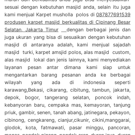
sesuai dengan kebutuhan masjid anda, selain itu juga
kami menjual Karpet musholla polos di
087877691539
produsen karpet masjid berkualitas di Cipinang Besar
Selatan, Jakarta Timur
dengan berbagai jenis dan
juga ukuran yang bisa di sesuaikan dengan kebutuhan
masjid di antaranya adalah, kami menjual sajadah
masjid turki, karpet amsjid polos, alas masjid custom,
alas masjid lokal dan jenis lainnya, kami menyediakan
layanan pesan antar dimana kami siap untuk
mengantarkan barang pesanan anda ke berbagai
wilayah yang ada di indonesia seperti
karawang,Bekasi, cikarang, cibitung, tambun, jakarta,
depok, bogor, tangerang selatan, poncok indah,
kebanyoran baru, cempaka mas, kemayoran, tanjung
priuk, gambir, senen, tanah abang, jatinegara, pekayon,
cibinong, cengkareng, cianjur,cikunir, cikini,manggarai,
glodok, kota, fatmawati, pasar minggu, pancoran,
monas, pondok pinang, pondok aren, duren jaya, duren