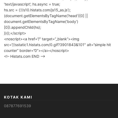
‘text/javascript’; hs.async = true;
hs.src = (‘//s10.histats.com/js15_as.js’);
(document.getElementsByTagName(‘head’)[0] ||
document.getElementsByTagName(‘body’)
[0]).appendChild(hs);
})();</script>
<noscript><a href=”/” target=”_blank”><img
src=”//sstatic1.histats.com/0.gif?3901843&101″ alt=”simple hit
counter” border=”0″></a></noscript>
<!– Histats.com END –>
KOTAK KAMI
087877691539