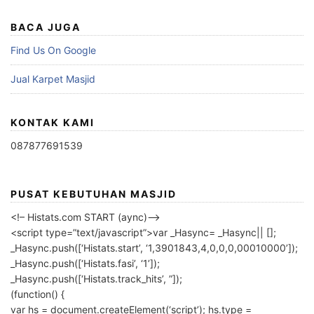
BACA JUGA
Find Us On Google
Jual Karpet Masjid
KONTAK KAMI
087877691539
PUSAT KEBUTUHAN MASJID
<!– Histats.com START (aync)–>
<script type=”text/javascript”>var _Hasync= _Hasync|| [];
_Hasync.push([‘Histats.start’, ‘1,3901843,4,0,0,0,00010000’]);
_Hasync.push([‘Histats.fasi’, ‘1’]);
_Hasync.push([‘Histats.track_hits’, ”]);
(function() {
var hs = document.createElement(‘script’); hs.type =