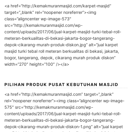
<a href=”http://kemakmuranmasjid.com/karpet-masjid”
target=”_blank” rel=”noopener noreferrer”><img
class=”aligncenter wp-image-573″
src=”http://kemakmuranmasjid.com/wp-
content/uploads/2017/06/jual-karpet-masjid-turki-tebal-roll-
meteran-berkualitas-di-bekasi-jakarta-bogor-tangerang-
depok-cikarang-murah-produk-diskon.jpg” alt=”jual karpet
masjid turki tebal roll meteran berkualitas di bekasi, jakarta,
bogor, tangerang, depok, cikarang murah produk diskon”
width=”270″ height=”100″ /></a>
PILIHAN PRODUK PUSAT KEBUTUHAN MASJID
<a href=”http://kemakmuranmasjid.com” target=”_blank”
rel=”noopener noreferrer”><img class=”aligncenter wp-image-
575″ src=”http://kemakmuranmasjid.com/wp-
content/uploads/2017/06/jual-karpet-masjid-turki-tebal-roll-
meteran-berkualitas-di-bekasi-jakarta-bogor-tangerang-
depok-cikarang-murah-produk-diskon-1.png” alt=”jual karpet