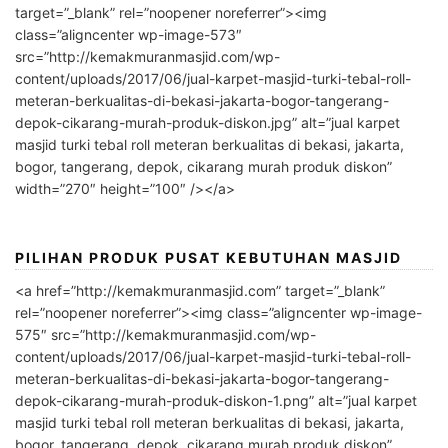
target=”_blank” rel=”noopener noreferrer”><img
class=”aligncenter wp-image-573″
src=”http://kemakmuranmasjid.com/wp-
content/uploads/2017/06/jual-karpet-masjid-turki-tebal-roll-
meteran-berkualitas-di-bekasi-jakarta-bogor-tangerang-
depok-cikarang-murah-produk-diskon.jpg” alt=”jual karpet
masjid turki tebal roll meteran berkualitas di bekasi, jakarta,
bogor, tangerang, depok, cikarang murah produk diskon”
width=”270″ height=”100″ /></a>
PILIHAN PRODUK PUSAT KEBUTUHAN MASJID
<a href=”http://kemakmuranmasjid.com” target=”_blank”
rel=”noopener noreferrer”><img class=”aligncenter wp-image-
575″ src=”http://kemakmuranmasjid.com/wp-
content/uploads/2017/06/jual-karpet-masjid-turki-tebal-roll-
meteran-berkualitas-di-bekasi-jakarta-bogor-tangerang-
depok-cikarang-murah-produk-diskon-1.png” alt=”jual karpet
masjid turki tebal roll meteran berkualitas di bekasi, jakarta,
bogor, tangerang, depok, cikarang murah produk diskon”