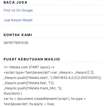
BACA JUGA
Find Us On Google
Jual Karpet Masjid
KONTAK KAMI
087877691539
PUSAT KEBUTUHAN MASJID
<!– Histats.com START (aync)–>
<script type=”text/javascript”>var _Hasync= _Hasync|| [];
_Hasync.push([‘Histats.start’, ‘1,3901843,4,0,0,0,00010000’]);
_Hasync.push([‘Histats.fasi’, ‘1’]);
_Hasync.push([‘Histats.track_hits’, ”]);
(function() {
var hs = document.createElement(‘script’); hs.type =
‘text/javascript’; hs.async = true;