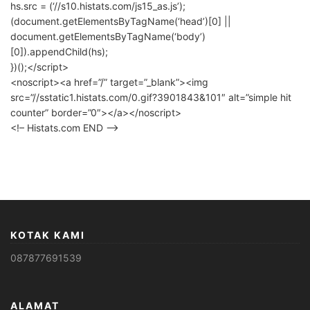
hs.src = (‘//s10.histats.com/js15_as.js’);
(document.getElementsByTagName(‘head’)[0] ||
document.getElementsByTagName(‘body’)
[0]).appendChild(hs);
})();</script>
<noscript><a href=”/” target=”_blank”><img
src=”//sstatic1.histats.com/0.gif?3901843&101″ alt=”simple hit
counter” border=”0″></a></noscript>
<!– Histats.com END –>
KOTAK KAMI
087877691539
ALAMAT