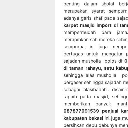
penting dalam sholat ber
merupakan syarat sempurn
adanya garis shaf pada saja
karpet masjid import di ta
mempermudah para jamaa
merapihkan sah mereka sehin
sempurna, ini juga memp
bertugas untuk mengatur 
sajadah musholla polos di
0
di taman rahayu, setu kab
sehingga alas musholla po
bergeser sehingga sajadah mu
sebagai alasibadah . disain
rapaih pada masjid, sehing
memberikan banyak manf
087877691539 penjual kar
kabupaten bekasi
ini juga m
bersihkan debu debunya men