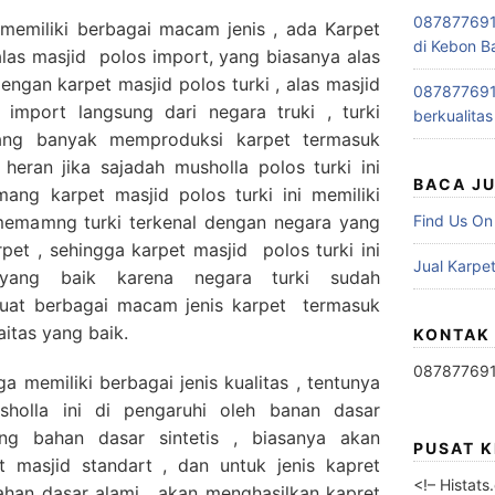
0878776915
 memiliki berbagai macam jenis , ada Karpet
di Kebon B
alas masjid polos import, yang biasanya alas
engan karpet masjid polos turki , alas masjid
0878776915
import langsung dari negara truki , turki
berkualitas
ng banyak memproduksi karpet termasuk
heran jika sajadah musholla polos turki ini
BACA J
ang karpet masjid polos turki ini memiliki
 memamng turki terkenal dengan negara yang
Find Us On
et , sehingga karpet masjid polos turki ini
Jual Karpet
t yang baik karena negara turki sudah
at berbagai macam jenis karpet termasuk
itas yang baik.
KONTAK
08787769
ga memiliki berbagai jenis kualitas , tentunya
sholla ini di pengaruhi oleh banan dasar
ng bahan dasar sintetis , biasanya akan
PUSAT 
t masjid standart , dan untuk jenis kapret
<!– Histat
han dasar alami , akan menghasilkan kapret