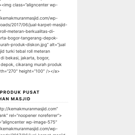
”><img class=”aligncenter wp-
″
//kemakmuranmasjid.com/wp-
loads/2017/06/jual-karpet-masjid-
-roll-meteran-berkualitas-di-
arta-bogor-tangerang-depok-
urah-produk-diskon.jpg” alt=”jual
id turki tebal roll meteran
 di bekasi, jakarta, bogor,
 depok, cikarang murah produk
dth=”270″ height=”100″ /></a>
 PRODUK PUSAT
HAN MASJID
ttp://kemakmuranmasjid.com”
ank” rel=”noopener noreferrer”>
=”aligncenter wp-image-575″
//kemakmuranmasjid.com/wp-