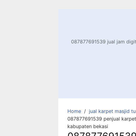
Skip
to
content
087877691539 jual jam digita
Home
jual karpet masjid tur
087877691539 penjual karpet 
kabupaten bekasi