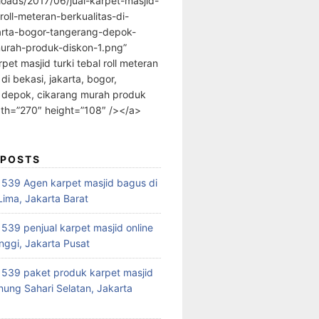
loads/2017/06/jual-karpet-masjid-
-roll-meteran-berkualitas-di-
arta-bogor-tangerang-depok-
urah-produk-diskon-1.png”
rpet masjid turki tebal roll meteran
 di bekasi, jakarta, bogor,
 depok, cikarang murah produk
dth=”270″ height=”108″ /></a>
 POSTS
39 Agen karpet masjid bagus di
ima, Jakarta Barat
39 penjual karpet masjid online
nggi, Jakarta Pusat
539 paket produk karpet masjid
nung Sahari Selatan, Jakarta