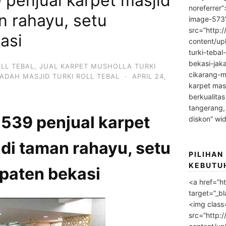
penjual karpet masjid
noreferrer
n rahayu, setu
image-573
src=”http:
asi
content/up
turki-tebal
bekasi-jak
OLL TEBAL
,
JUAL KARPET MUSHOLLA TURKI
cikarang-m
ADAH MASJID TURKI ROLL TEBAL
·
APRIL 24,
karpet masj
berkualitas
tangerang,
39 penjual karpet
diskon” wi
 di taman rahayu, setu
PILIHAN
KEBUTU
paten bekasi
<a href=”h
target=”_bl
<img class
src=”http: