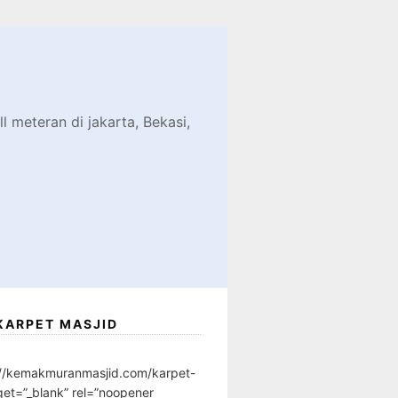
d
l meteran di jakarta, Bekasi,
KARPET MASJID
://kemakmuranmasjid.com/karpet-
get=”_blank” rel=”noopener