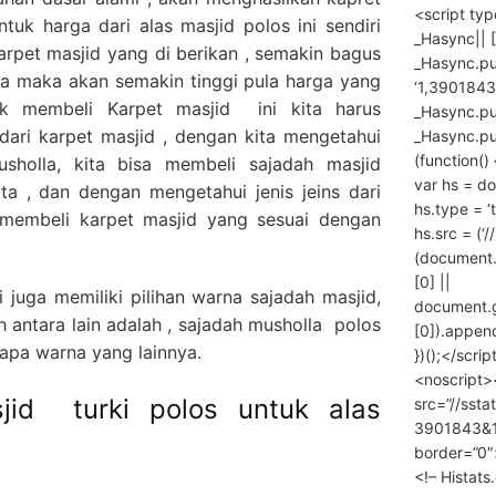
<script ty
uk harga dari alas masjid polos ini sendiri
_Hasync|| [
arpet masjid yang di berikan , semakin bagus
_Hasync.pus
nya maka akan semakin tinggi pula harga yang
‘1,3901843
uk membeli Karpet masjid ini kita harus
_Hasync.push
 dari karpet masjid , dengan kita mengetahui
_Hasync.push
(function() 
musholla, kita bisa membeli sajadah masjid
var hs = do
a , dan dengan mengetahui jenis jeins dari
hs.type = ‘
a membeli karpet masjid yang sesuai dengan
hs.src = (‘/
(document
[0] ||
i juga memiliki pilihan warna sajadah masjid,
document.
h antara lain adalah , sajadah musholla polos
[0]).append
rapa warna yang lainnya.
})();</scrip
<noscript>
jid turki polos untuk alas
src=”//ssta
3901843&10
border=”0″
<!– Histat