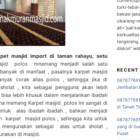
content/up
turki-tebal
bekasi-jak
cikarang-m
alt=”jual ka
berkualitas
tangerang,
diskon” wi
pet masjid import di taman rahayu, setu
sjid polos mnemang menjadi salah satu
RECENT
banyak di manfaat , pasalnya karpet masjid
anyak corak alias polos , sehingga jika di
0878776915
sholat , kita sebagai pengguna akan lebih
Jembatan L
bisa lebih khusuk dalam menjalankan ibadah
0878776915
ena memang Karpet masjid polos ini sangat di
di Tanah Ti
untuk alas ibadah ibadah , bahkan menjadi
n karpet masjid polos , sehingga kita untuk
087877691
mengunakan sebagai alas untuk sholat ,
yang di Gu
Pusat
unakan di masjid.