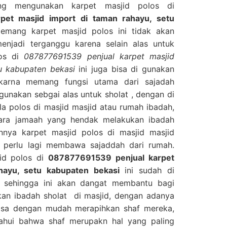
ng mengunakan karpet masjid polos di
pet masjid import di taman rahayu, setu
emang karpet masjid polos ini tidak akan
enjadi terganggu karena selain alas untuk
los di
087877691539 penjual karpet masjid
u kabupaten bekasi
ini juga bisa di gunakan
 karna memang fungsi utama dari sajadah
 gunakan sebgai alas untuk sholat , dengan di
a polos di masjid masjid atau rumah ibadah,
ara jamaah yang hendak melakukan ibadah
nya karpet masjid polos di masjid masjid
 perlu lagi membawa sajaddah dari rumah.
jid polos di
087877691539 penjual karpet
ahayu, setu kabupaten bekasi
ini sudah di
f sehingga ini akan dangat membantu bagi
an ibadah sholat di masjid, dengan adanya
 bisa dengan mudah merapihkan shaf mereka,
tahui bahwa shaf merupakn hal yang paling