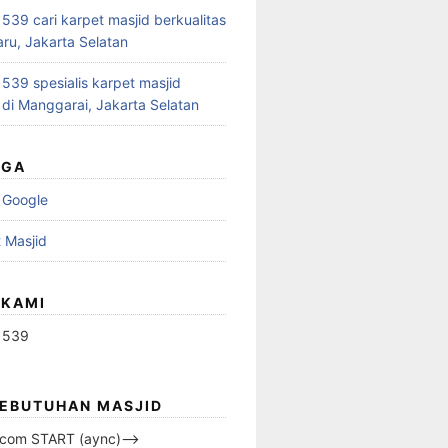
39 cari karpet masjid berkualitas
aru, Jakarta Selatan
39 spesialis karpet masjid
 di Manggarai, Jakarta Selatan
UGA
 Google
 Masjid
 KAMI
1539
KEBUTUHAN MASJID
s.com START (aync)–>