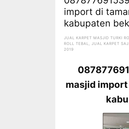
087877691539 
import di tama
kabupaten bek
JUAL KARPET MASJID TURKI R
ROLL TEBAL
,
JUAL KARPET SAJ
2019
0878776915
masjid import
kabu