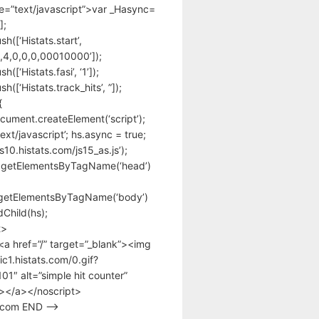
pe=”text/javascript”>var _Hasync=
];
h([‘Histats.start’,
,4,0,0,0,00010000’]);
([‘Histats.fasi’, ‘1’]);
([‘Histats.track_hits’, ”]);
{
cument.createElement(‘script’);
text/javascript’; hs.async = true;
/s10.histats.com/js15_as.js’);
.getElementsByTagName(‘head’)
getElementsByTagName(‘body’)
Child(hs);
t>
<a href=”/” target=”_blank”><img
tic1.histats.com/0.gif?
1″ alt=”simple hit counter”
></a></noscript>
s.com END –>