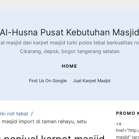
Al-Husna Pusat Kebutuhan Masji
l masjid dan karpet masjid turki polos tebal berkualitas rol
Cikarang, depok, bogor tangerang selatan
HOME
Find Us On Google
Jual Karpet Masjid
ki roll tebal
PROMO 
masjid import di taman rahayu, setu
<a
href=”http
masjid” tar