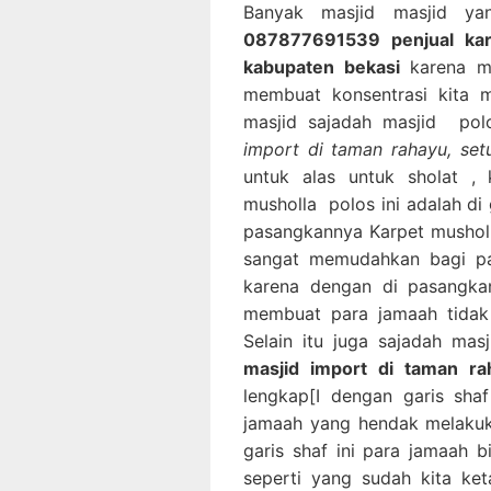
Banyak masjid masjid ya
087877691539 penjual kar
kabupaten bekasi
karena m
membuat konsentrasi kita m
masjid sajadah masjid po
import di taman rahayu, set
untuk alas untuk sholat ,
musholla polos ini adalah di
pasangkannya Karpet musholl
sangat memudahkan bagi p
karena dengan di pasangkan
membuat para jamaah tidak
Selain itu juga sajadah mas
masjid import di taman r
lengkap[I dengan garis sha
jamaah yang hendak melakuk
garis shaf ini para jamaah
seperti yang sudah kita ke