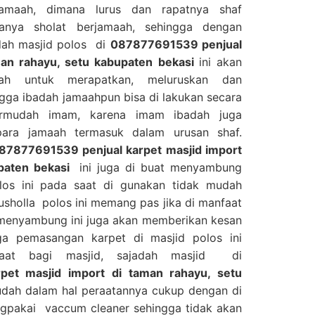
jamaah, dimana lurus dan rapatnya shaf
anya sholat berjamaah, sehingga dengan
dah masjid polos di
087877691539 penjual
man rahayu, setu kabupaten bekasi
ini akan
h untuk merapatkan, meluruskan dan
gga ibadah jamaahpun bisa di lakukan secara
ermudah imam, karena imam ibadah juga
para jamaah termasuk dalam urusan shaf.
87877691539 penjual karpet masjid import
upaten bekasi
ini juga di buat menyambung
los ini pada saat di gunakan tidak mudah
sholla polos ini memang pas jika di manfaat
 menyambung ini juga akan memberikan kesan
ga pemasangan karpet di masjid polos ini
aat bagi masjid, sajadah masjid di
pet masjid import di taman rahayu, setu
udah dalam hal peraatannya cukup dengan di
gpakai vaccum cleaner sehingga tidak akan