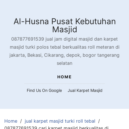
Skip
to
content
Al-Husna Pusat Kebutuhan
Masjid
087877691539 jual jam digital masjid dan karpet
masjid turki polos tebal berkualitas roll meteran di
jakarta, Bekasi, Cikarang, depok, bogor tangerang
selatan
HOME
Find Us On Google
Jual Karpet Masjid
Home
jual karpet masjid turki roll tebal
087877691539 cari karpet masjid berkualitas di