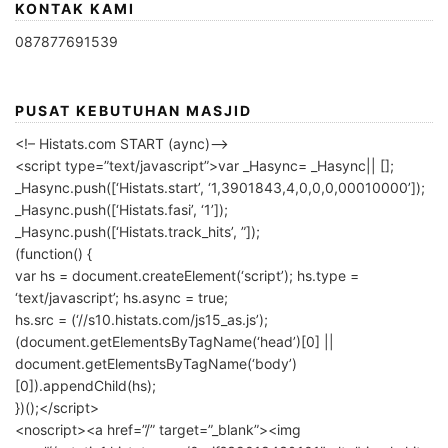
KONTAK KAMI
087877691539
PUSAT KEBUTUHAN MASJID
<!– Histats.com START (aync)–>
<script type=”text/javascript”>var _Hasync= _Hasync|| [];
_Hasync.push([‘Histats.start’, ‘1,3901843,4,0,0,0,00010000’]);
_Hasync.push([‘Histats.fasi’, ‘1’]);
_Hasync.push([‘Histats.track_hits’, ”]);
(function() {
var hs = document.createElement(‘script’); hs.type =
‘text/javascript’; hs.async = true;
hs.src = (‘//s10.histats.com/js15_as.js’);
(document.getElementsByTagName(‘head’)[0] ||
document.getElementsByTagName(‘body’)
[0]).appendChild(hs);
})();</script>
<noscript><a href=”/” target=”_blank”><img