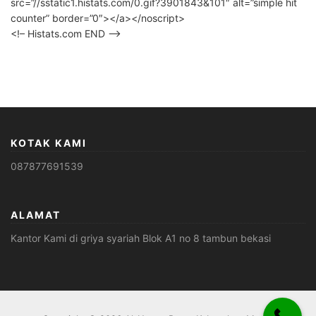
src=”//sstatic1.histats.com/0.gif?3901843&101″ alt=”simple hit
counter” border=”0″></a></noscript>
<!– Histats.com END –>
KOTAK KAMI
087877691539
ALAMAT
Kantor Kami di griya syariah Blok A1 no 8 tambun bekasi