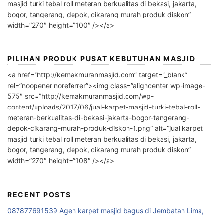
masjid turki tebal roll meteran berkualitas di bekasi, jakarta,
bogor, tangerang, depok, cikarang murah produk diskon”
width=”270″ height=”100″ /></a>
PILIHAN PRODUK PUSAT KEBUTUHAN MASJID
<a href=”http://kemakmuranmasjid.com” target=”_blank”
rel=”noopener noreferrer”><img class=”aligncenter wp-image-
575″ src=”http://kemakmuranmasjid.com/wp-
content/uploads/2017/06/jual-karpet-masjid-turki-tebal-roll-
meteran-berkualitas-di-bekasi-jakarta-bogor-tangerang-
depok-cikarang-murah-produk-diskon-1.png” alt=”jual karpet
masjid turki tebal roll meteran berkualitas di bekasi, jakarta,
bogor, tangerang, depok, cikarang murah produk diskon”
width=”270″ height=”108″ /></a>
RECENT POSTS
087877691539 Agen karpet masjid bagus di Jembatan Lima,