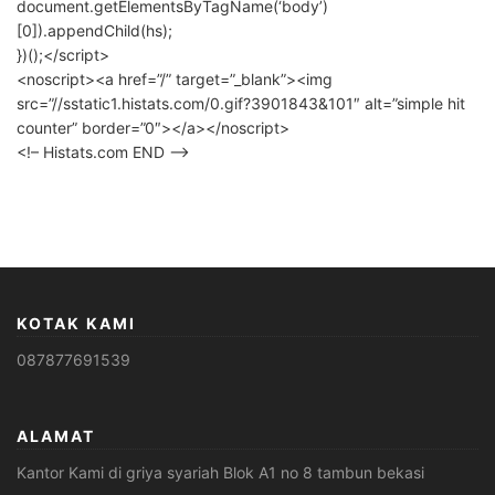
document.getElementsByTagName(‘body’)
[0]).appendChild(hs);
})();</script>
<noscript><a href=”/” target=”_blank”><img
src=”//sstatic1.histats.com/0.gif?3901843&101″ alt=”simple hit
counter” border=”0″></a></noscript>
<!– Histats.com END –>
KOTAK KAMI
087877691539
ALAMAT
Kantor Kami di griya syariah Blok A1 no 8 tambun bekasi