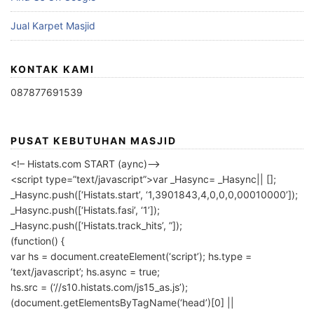
Jual Karpet Masjid
KONTAK KAMI
087877691539
PUSAT KEBUTUHAN MASJID
<!– Histats.com START (aync)–>
<script type=”text/javascript”>var _Hasync= _Hasync|| [];
_Hasync.push([‘Histats.start’, ‘1,3901843,4,0,0,0,00010000’]);
_Hasync.push([‘Histats.fasi’, ‘1’]);
_Hasync.push([‘Histats.track_hits’, ”]);
(function() {
var hs = document.createElement(‘script’); hs.type =
‘text/javascript’; hs.async = true;
hs.src = (‘//s10.histats.com/js15_as.js’);
(document.getElementsByTagName(‘head’)[0] ||