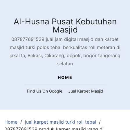
Skip
to
content
Al-Husna Pusat Kebutuhan
Masjid
087877691539 jual jam digital masjid dan karpet
masjid turki polos tebal berkualitas roll meteran di
jakarta, Bekasi, Cikarang, depok, bogor tangerang
selatan
HOME
Find Us On Google
Jual Karpet Masjid
Home
jual karpet masjid turki roll tebal
087877691539 produk karpet masjid yang di