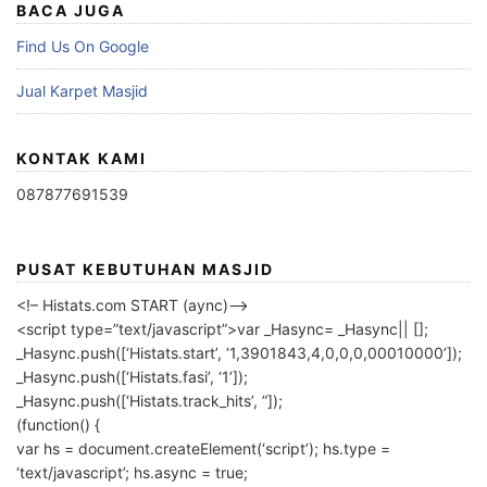
BACA JUGA
Find Us On Google
Jual Karpet Masjid
KONTAK KAMI
087877691539
PUSAT KEBUTUHAN MASJID
<!– Histats.com START (aync)–>
<script type=”text/javascript”>var _Hasync= _Hasync|| [];
_Hasync.push([‘Histats.start’, ‘1,3901843,4,0,0,0,00010000’]);
_Hasync.push([‘Histats.fasi’, ‘1’]);
_Hasync.push([‘Histats.track_hits’, ”]);
(function() {
var hs = document.createElement(‘script’); hs.type =
‘text/javascript’; hs.async = true;