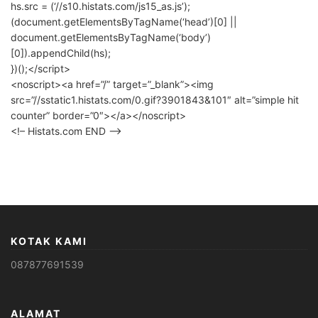
hs.src = (‘//s10.histats.com/js15_as.js’);
(document.getElementsByTagName(‘head’)[0] ||
document.getElementsByTagName(‘body’)
[0]).appendChild(hs);
})();</script>
<noscript><a href=”/” target=”_blank”><img
src=”//sstatic1.histats.com/0.gif?3901843&101″ alt=”simple hit
counter” border=”0″></a></noscript>
<!– Histats.com END –>
KOTAK KAMI
087877691539
ALAMAT