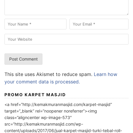
This site uses Akismet to reduce spam.
Learn how
your comment data is processed.
PROMO KARPET MASJID
<a href=”http://kemakmuranmasjid.com/karpet-masjid”
target=”_blank” rel=”noopener noreferrer”><img
class=”aligncenter wp-image-573″
src=”http://kemakmuranmasjid.com/wp-
content/uploads/2017/06/jual-karpet-masjid-turki-tebal-roll-