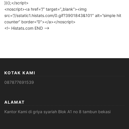
})();</script>
<noscript><a href=”/” target=”_blank”><img
src=”//sstatic1.histats.com/0.gif?3901843&101″ alt=”simple hit
counter” border=”0″></a></noscript>
<!– Histats.com END –>
KOTAK KAMI
087877691539
ALAMAT
Kantor Kami di griya syariah Blok A1 no 8 tambun bekasi