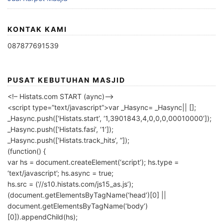
KONTAK KAMI
087877691539
PUSAT KEBUTUHAN MASJID
<!– Histats.com START (aync)–>
<script type=”text/javascript”>var _Hasync= _Hasync|| [];
_Hasync.push([‘Histats.start’, ‘1,3901843,4,0,0,0,00010000’]);
_Hasync.push([‘Histats.fasi’, ‘1’]);
_Hasync.push([‘Histats.track_hits’, ”]);
(function() {
var hs = document.createElement(‘script’); hs.type =
‘text/javascript’; hs.async = true;
hs.src = (‘//s10.histats.com/js15_as.js’);
(document.getElementsByTagName(‘head’)[0] ||
document.getElementsByTagName(‘body’)
[0]).appendChild(hs);