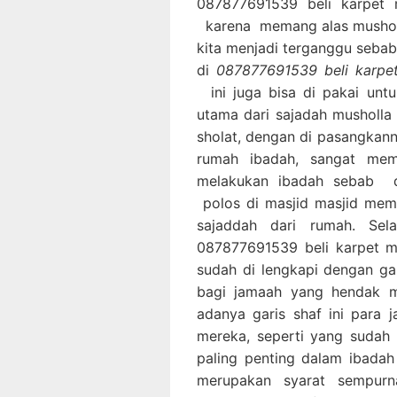
087877691539 beli karpet m
karena memang alas musholl
kita menjadi terganggu sebab
di
087877691539 beli karpet 
ini juga bisa di pakai un
utama dari sajadah musholla 
sholat, dengan di pasangkann
rumah ibadah, sangat me
melakukan ibadah sebab d
polos di masjid masjid mem
sajaddah dari rumah. Sel
087877691539 beli karpet mas
sudah di lengkapi dengan ga
bagi jamaah yang hendak m
adanya garis shaf ini para
mereka, seperti yang sudah
paling penting dalam ibadah
merupakan syarat sempurn