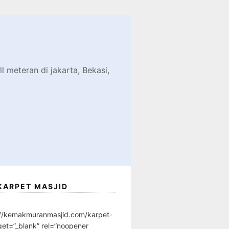
d
l meteran di jakarta, Bekasi,
KARPET MASJID
://kemakmuranmasjid.com/karpet-
get=”_blank” rel=”noopener