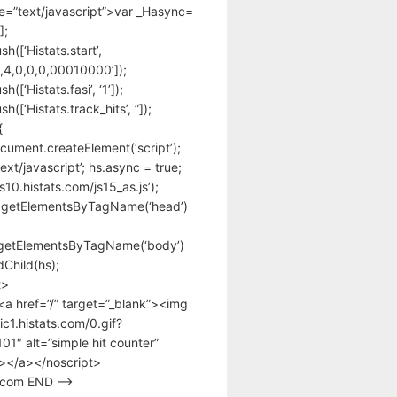
pe=”text/javascript”>var _Hasync=
];
h([‘Histats.start’,
,4,0,0,0,00010000’]);
([‘Histats.fasi’, ‘1’]);
([‘Histats.track_hits’, ”]);
{
cument.createElement(‘script’);
text/javascript’; hs.async = true;
/s10.histats.com/js15_as.js’);
.getElementsByTagName(‘head’)
getElementsByTagName(‘body’)
Child(hs);
t>
<a href=”/” target=”_blank”><img
tic1.histats.com/0.gif?
1″ alt=”simple hit counter”
></a></noscript>
s.com END –>