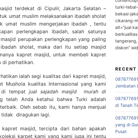
content/up
turki-tebal
sjid terdekat di Cipulir, Jakarta Selatan –
bekasi-jak
tuk umat muslim melaksanakan ibadah sholat
cikarang-m
k umat muslim mengerjakan ibadah , tentu
alt=”jual ka
kapan perlengkapan ibadah, salah satunya
berkualitas
t masjid perupakan perlengkapan yang paling
tangerang,
ibadah sholat, maka dari itu setiap masjid
diskon” wi
anya kapret masjid, untuk membeli kapret
 di perhatikan.
RECENT
tikan ialah segi kualitas dari kapret masjid,
0878776915
 Mushola kualitas Internasional yang kami
Jembatan L
i di tempat
jual sajadah masjid
murah di
0878776915
ng telah Anda ketahui bahwa Turki adalah
di Tanah Ti
terbaik. Oleh sebab itu, kami hanya menjual
 tidak diragukan lagi.
087877691
yang di Gu
 kapret masjid, tercipta dari bahan apakah
Pusat
oleksi karpet kami yang kami juga ini tentu