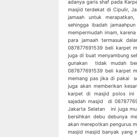
adanya garis shaf pada Karp
masjid terdekat di Cipulir,
jamaah untuk merapatkan,
sehingga ibadah jamaahpun 
mempermudah imam, karena 
para jamaah termasuk dala
087877691539 beli karpet mas
juga di buat menyambung seh
gunakan tidak mudah ber
087877691539 beli karpet mas
memang pas jika di pakai s
juga akan memberikan kesan
karpet di masjid polos in
sajadah masjid di 087877691
Jakarta Selatan ini juga m
bersihkan debu debunya me
akan merepotkan pengurus mas
masjid masjid banyak yang 