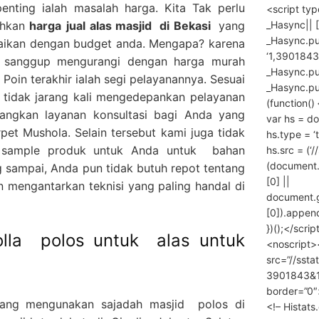
penting ialah masalah harga. Kita Tak perlu
<script ty
_Hasync|| [
ahkan
harga
jual alas masjid
di Bekasi
yang
_Hasync.pus
suaikan dengan budget anda. Mengapa? karena
‘1,3901843
g sanggup mengurangi dengan harga murah
_Hasync.push
. Poin terakhir ialah segi pelayanannya. Sesuai
_Hasync.push
tidak jarang kali mengedepankan pelayanan
(function() 
angkan layanan konsultasi bagi Anda yang
var hs = do
pet Mushola. Selain tersebut kami juga tidak
hs.type = ‘
 sample produk untuk Anda untuk bahan
hs.src = (‘/
(document
 sampai, Anda pun tidak butuh repot tentang
[0] ||
mengantarkan teknisi yang paling handal di
document.
[0]).append
})();</scrip
olla polos untuk alas untuk
<noscript>
src=”//ssta
3901843&10
border=”0″
yang mengunakan sajadah masjid polos di
<!– Histat