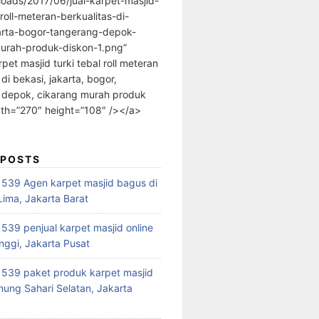
loads/2017/06/jual-karpet-masjid-
-roll-meteran-berkualitas-di-
arta-bogor-tangerang-depok-
urah-produk-diskon-1.png”
rpet masjid turki tebal roll meteran
 di bekasi, jakarta, bogor,
 depok, cikarang murah produk
dth=”270″ height=”108″ /></a>
 POSTS
39 Agen karpet masjid bagus di
ima, Jakarta Barat
39 penjual karpet masjid online
nggi, Jakarta Pusat
539 paket produk karpet masjid
nung Sahari Selatan, Jakarta