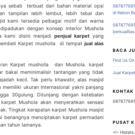
ya sebab terbuat dari bahan material opsi
0878776915
di Kebon B
n tampilan lebih lembut, lebih tebal dan
id kami tersedia pelbagai motif dan warna
0878776915
a dipadukan dengan konsep interior Mushola
berkualitas
a kami disini menjadi
penjual karpet
yang
membeli Karpet musholla di tempat
jual alas
BACA J
Find Us On
uran Karpet musholla dan Mushola. karpet
r bakal meminimalisir tantangan yang tidak
Jual Karpet
ajadah kecil. Tak perlu khawatir, alas masjid
memiliki ukuran Internasional yakni panjang
KONTAK
ingga 30gulung. Ditunjang dengan ketebalan
08787769
karpet Mushola akan menyerahkan sensasi
jak. Tingkat kerapatan karpet Mushola masjid
lai benangnya menciptakan karpet permadani
PUSAT 
san tahun lamanya.
<!– Histat