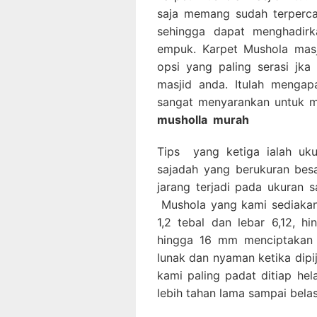
saja memang sudah terperca
sehingga dapat menghadirka
empuk. Karpet Mushola masj
opsi yang paling serasi jk
masjid anda. Itulah mengap
sangat menyarankan untuk 
musholla
murah
Tips yang ketiga ialah uk
sajadah yang berukuran besa
jarang terjadi pada ukuran s
Mushola yang kami sediakan 
1,2 tebal dan lebar 6,12, h
hingga 16 mm menciptakan 
lunak dan nyaman ketika dipi
kami paling padat ditiap he
lebih tahan lama sampai bela