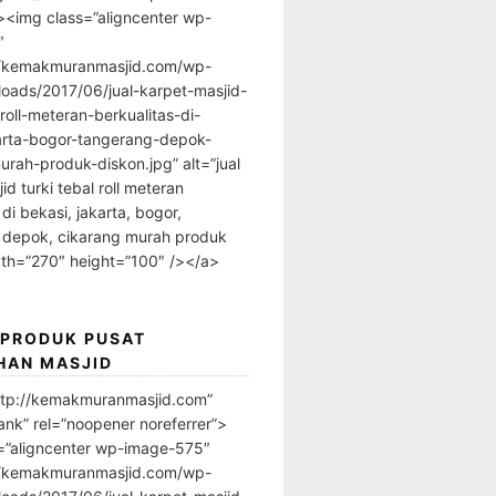
”><img class=”aligncenter wp-
″
//kemakmuranmasjid.com/wp-
loads/2017/06/jual-karpet-masjid-
-roll-meteran-berkualitas-di-
arta-bogor-tangerang-depok-
urah-produk-diskon.jpg” alt=”jual
id turki tebal roll meteran
 di bekasi, jakarta, bogor,
 depok, cikarang murah produk
dth=”270″ height=”100″ /></a>
 PRODUK PUSAT
HAN MASJID
ttp://kemakmuranmasjid.com”
ank” rel=”noopener noreferrer”>
=”aligncenter wp-image-575″
//kemakmuranmasjid.com/wp-