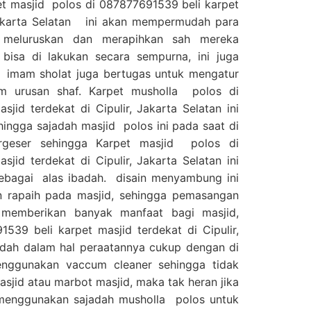
et masjid polos di 087877691539 beli karpet
 Jakarta Selatan ini akan mempermudah para
 meluruskan dan merapihkan sah mereka
bisa di lakukan secara sempurna, ini juga
imam sholat juga bertugas untuk mengatur
m urusan shaf. Karpet musholla polos di
jid terdekat di Cipulir, Jakarta Selatan ini
ingga sajadah masjid polos ini pada saat di
geser sehingga Karpet masjid polos di
jid terdekat di Cipulir, Jakarta Selatan ini
ebagai alas ibadah. disain menyambung ini
 rapaih pada masjid, sehingga pemasangan
i memberikan banyak manfaat bagi masjid,
539 beli karpet masjid terdekat di Cipulir,
udah dalam hal peraatannya cukup dengan di
nggunakan vaccum cleaner sehingga tidak
jid atau marbot masjid, maka tak heran jika
menggunakan sajadah musholla polos untuk