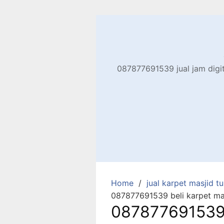
Skip
to
content
087877691539 jual jam digita
Home
jual karpet masjid tur
087877691539 beli karpet masj
087877691539 