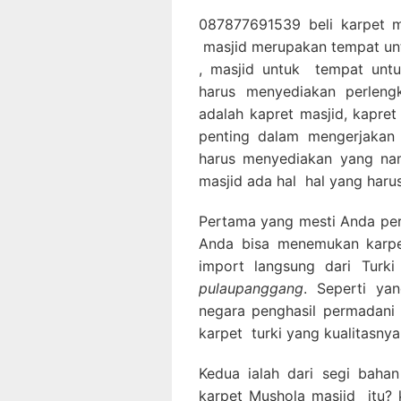
087877691539 beli karpet ma
masjid merupakan tempat un
, masjid untuk tempat untu
harus menyediakan perleng
adalah kapret masjid, kapre
penting dalam mengerjakan 
harus menyediakan yang nam
masjid ada hal hal yang harus
Pertama yang mesti Anda perha
Anda bisa menemukan karpet
import langsung dari Turk
pulaupanggang
. Seperti ya
negara penghasil permadani 
karpet turki yang kualitasnya
Kedua ialah dari segi bahan
karpet Mushola masjid itu? k