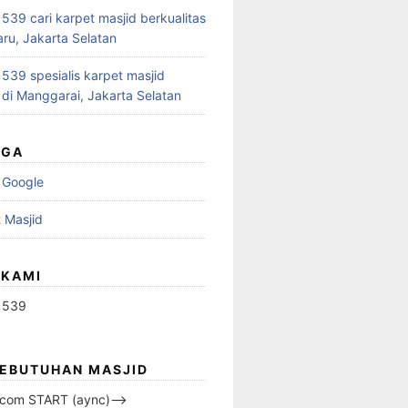
39 cari karpet masjid berkualitas
aru, Jakarta Selatan
39 spesialis karpet masjid
 di Manggarai, Jakarta Selatan
UGA
 Google
 Masjid
 KAMI
1539
KEBUTUHAN MASJID
s.com START (aync)–>