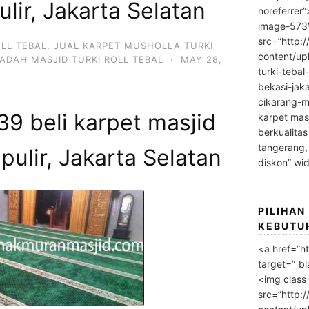
ulir, Jakarta Selatan
noreferrer
image-573
src=”http:
OLL TEBAL
,
JUAL KARPET MUSHOLLA TURKI
content/up
ADAH MASJID TURKI ROLL TEBAL
·
MAY 28,
turki-tebal
bekasi-jak
cikarang-m
9 beli karpet masjid
karpet masj
berkualitas
tangerang,
ipulir, Jakarta Selatan
diskon” wi
PILIHAN
KEBUTU
<a href=”h
target=”_bl
<img class
src=”http: