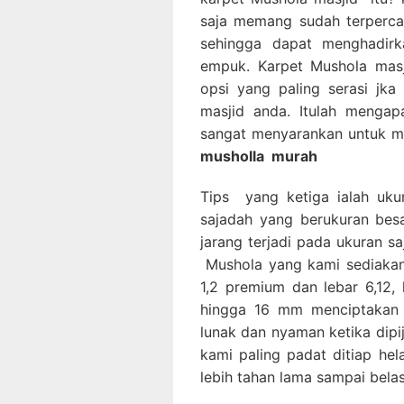
saja memang sudah terperca
sehingga dapat menghadirka
empuk. Karpet Mushola masj
opsi yang paling serasi jk
masjid anda. Itulah mengap
sangat menyarankan untuk m
musholla
murah
Tips yang ketiga ialah uku
sajadah yang berukuran besa
jarang terjadi pada ukuran sa
Mushola yang kami sediakan 
1,2 premium dan lebar 6,12,
hingga 16 mm menciptakan 
lunak dan nyaman ketika dipi
kami paling padat ditiap he
lebih tahan lama sampai bela