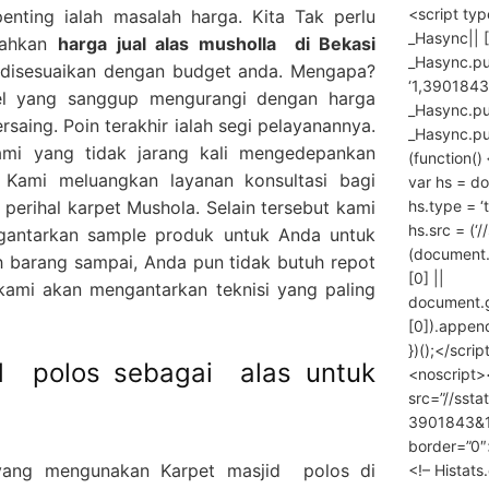
<script ty
penting ialah masalah harga. Kita Tak perlu
_Hasync|| [
rahkan
harga
jual alas musholla
di Bekasi
_Hasync.pus
a disesuaikan dengan budget anda. Mengapa?
‘1,3901843
el yang sanggup mengurangi dengan harga
_Hasync.push
rsaing. Poin terakhir ialah segi pelayanannya.
_Hasync.push
mi yang tidak jarang kali mengedepankan
(function() 
 Kami meluangkan layanan konsultasi bagi
var hs = do
hs.type = ‘
erihal karpet Mushola. Selain tersebut kami
hs.src = (‘/
gantarkan sample produk untuk Anda untuk
(document
 barang sampai, Anda pun tidak butuh repot
[0] ||
ami akan mengantarkan teknisi yang paling
document.
[0]).append
})();</scrip
id polos sebagai alas untuk
<noscript>
src=”//ssta
3901843&10
border=”0″
yang mengunakan Karpet masjid polos di
<!– Histat