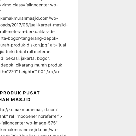
”><img class=”aligncenter wp-
″
//kemakmuranmasjid.com/wp-
loads/2017/06/jual-karpet-masjid-
-roll-meteran-berkualitas-di-
arta-bogor-tangerang-depok-
urah-produk-diskon.jpg” alt=”jual
id turki tebal roll meteran
 di bekasi, jakarta, bogor,
 depok, cikarang murah produk
dth=”270″ height=”100″ /></a>
 PRODUK PUSAT
HAN MASJID
ttp://kemakmuranmasjid.com”
ank” rel=”noopener noreferrer”>
=”aligncenter wp-image-575″
//kemakmuranmasjid.com/wp-