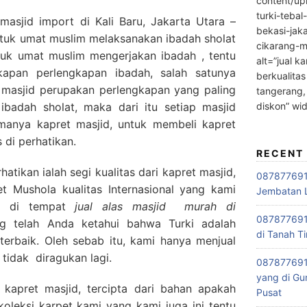
content/up
turki-tebal
asjid import di Kali Baru, Jakarta Utara –
bekasi-jak
tuk umat muslim melaksanakan ibadah sholat
cikarang-m
tuk umat muslim mengerjakan ibadah , tentu
alt=”jual ka
kapan perlengkapan ibadah, salah satunya
berkualitas
t masjid perupakan perlengkapan yang paling
tangerang,
diskon” wi
ibadah sholat, maka dari itu setiap masjid
anya kapret masjid, untuk membeli kapret
 di perhatikan.
RECENT
tikan ialah segi kualitas dari kapret masjid,
0878776915
 Mushola kualitas Internasional yang kami
Jembatan L
ki di tempat
jual alas masjid
murah di
0878776915
ng telah Anda ketahui bahwa Turki adalah
di Tanah Ti
terbaik. Oleh sebab itu, kami hanya menjual
 tidak diragukan lagi.
087877691
yang di Gu
 kapret masjid, tercipta dari bahan apakah
Pusat
oleksi karpet kami yang kami juga ini tentu