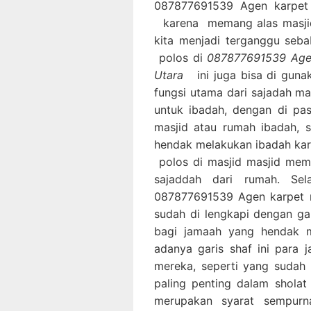
087877691539 Agen karpet m
karena memang alas masjid 
kita menjadi terganggu seba
polos di
087877691539 Agen 
Utara
ini juga bisa di gun
fungsi utama dari sajadah ma
untuk ibadah, dengan di pa
masjid atau rumah ibadah,
hendak melakukan ibadah ka
polos di masjid masjid mem
sajaddah dari rumah. Se
087877691539 Agen karpet ma
sudah di lengkapi dengan ga
bagi jamaah yang hendak m
adanya garis shaf ini para
mereka, seperti yang sudah
paling penting dalam sholat
merupakan syarat sempurn