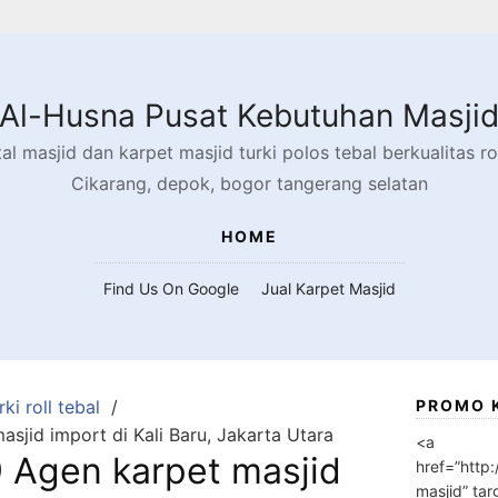
Al-Husna Pusat Kebutuhan Masji
l masjid dan karpet masjid turki polos tebal berkualitas rol
Cikarang, depok, bogor tangerang selatan
HOME
Find Us On Google
Jual Karpet Masjid
ki roll tebal
PROMO 
jid import di Kali Baru, Jakarta Utara
<a
Agen karpet masjid
href=”http
masjid” tar