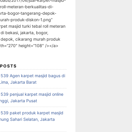
loads/2017/06/jual-karpet-masjid-
-roll-meteran-berkualitas-di-
arta-bogor-tangerang-depok-
urah-produk-diskon-1.png”
rpet masjid turki tebal roll meteran
 di bekasi, jakarta, bogor,
 depok, cikarang murah produk
dth=”270″ height=”108″ /></a>
 POSTS
39 Agen karpet masjid bagus di
ima, Jakarta Barat
39 penjual karpet masjid online
nggi, Jakarta Pusat
539 paket produk karpet masjid
nung Sahari Selatan, Jakarta