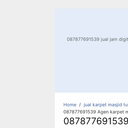
Skip
to
content
087877691539 jual jam digita
Home
jual karpet masjid tur
087877691539 Agen karpet mas
087877691539 