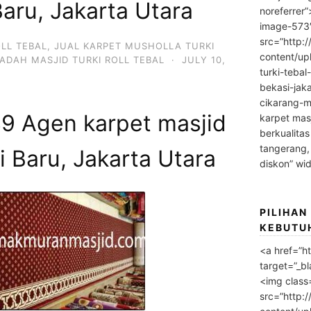
Baru, Jakarta Utara
noreferrer
image-573
src=”http:
OLL TEBAL
,
JUAL KARPET MUSHOLLA TURKI
content/up
ADAH MASJID TURKI ROLL TEBAL
·
JULY 10,
turki-tebal
bekasi-jak
cikarang-m
 Agen karpet masjid
karpet masj
berkualitas
tangerang,
i Baru, Jakarta Utara
diskon” wi
PILIHAN
KEBUTU
<a href=”h
target=”_bl
<img class
src=”http: