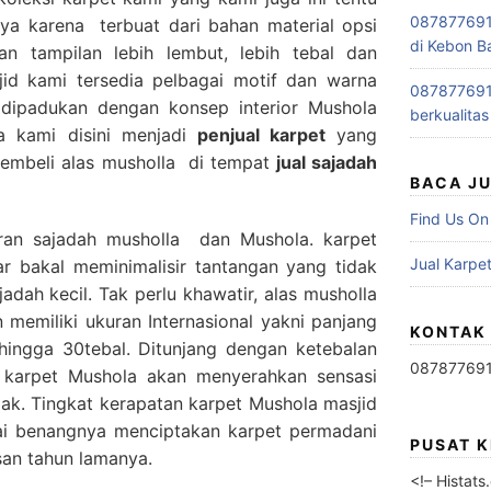
0878776915
ya karena terbuat dari bahan material opsi
di Kebon B
n tampilan lebih lembut, lebih tebal dan
id kami tersedia pelbagai motif dan warna
0878776915
a dipadukan dengan konsep interior Mushola
berkualitas
a kami disini menjadi
penjual karpet
yang
embeli alas musholla di tempat
jual sajadah
BACA J
Find Us On
ran sajadah musholla dan Mushola. karpet
Jual Karpet
r bakal meminimalisir tantangan yang tidak
jadah kecil. Tak perlu khawatir, alas musholla
memiliki ukuran Internasional yakni panjang
KONTAK
 hingga 30tebal. Ditunjang dengan ketebalan
08787769
karpet Mushola akan menyerahkan sensasi
jak. Tingkat kerapatan karpet Mushola masjid
lai benangnya menciptakan karpet permadani
PUSAT 
san tahun lamanya.
<!– Histat