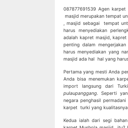
087877691539 Agen karpet m
masjid merupakan tempat un
, masjid sebagai tempat un
harus menyediakan perleng
adalah kapret masjid, kapre
penting dalam mengerjakan 
harus menyediakan yang nam
masjid ada hal hal yang harus
Pertama yang mesti Anda perha
Anda bisa menemukan karpet
import langsung dari Tur
pulaupanggang
. Seperti ya
negara penghasil permadani 
karpet turki yang kualitasnya
Kedua ialah dari segi bahan
karpet Mushola masjid itu? k