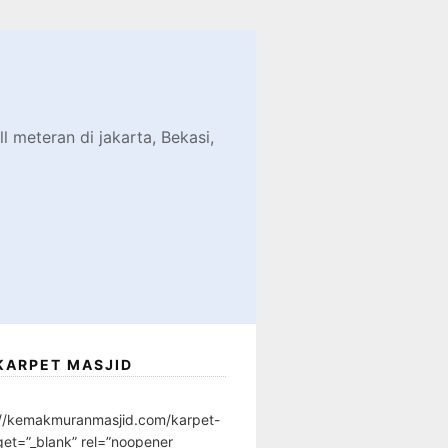
d
l meteran di jakarta, Bekasi,
KARPET MASJID
://kemakmuranmasjid.com/karpet-
get=”_blank” rel=”noopener