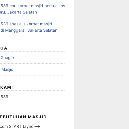
39 cari karpet masjid berkualitas
aru, Jakarta Selatan
39 spesialis karpet masjid
 di Manggarai, Jakarta Selatan
UGA
 Google
 Masjid
 KAMI
1539
KEBUTUHAN MASJID
s.com START (aync)–>