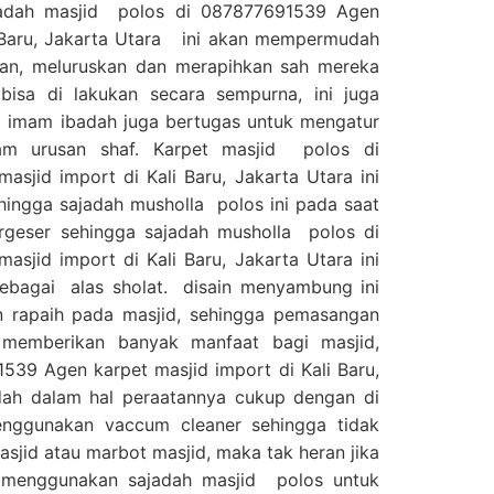
jadah masjid polos di 087877691539 Agen
i Baru, Jakarta Utara ini akan mempermudah
an, meluruskan dan merapihkan sah mereka
bisa di lakukan secara sempurna, ini juga
imam ibadah juga bertugas untuk mengatur
am urusan shaf. Karpet masjid polos di
sjid import di Kali Baru, Jakarta Utara ini
ingga sajadah musholla polos ini pada saat
geser sehingga sajadah musholla polos di
sjid import di Kali Baru, Jakarta Utara ini
ebagai alas sholat. disain menyambung ini
 rapaih pada masjid, sehingga pemasangan
i memberikan banyak manfaat bagi masjid,
539 Agen karpet masjid import di Kali Baru,
ah dalam hal peraatannya cukup dengan di
nggunakan vaccum cleaner sehingga tidak
jid atau marbot masjid, maka tak heran jika
 menggunakan sajadah masjid polos untuk