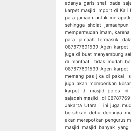
adanya garis shaf pada sa
karpet masjid import di Kal
para jamaah untuk merapatk
sehingga sholat jamaahpun 
mempermudah imam, karena 
para jamaah termasuk dal
087877691539 Agen karpet ma
juga di buat menyambung seh
di manfaat tidak mudah ber
087877691539 Agen karpet ma
memang pas jika di pakai s
juga akan memberikan kesan
karpet di masjid polos in
sajadah masjid di 087877691
Jakarta Utara ini juga mud
bersihkan debu debunya me
akan merepotkan pengurus mas
masjid masjid banyak yang