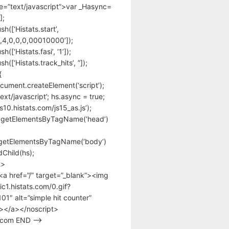
pe=”text/javascript”>var _Hasync=
];
h([‘Histats.start’,
,4,0,0,0,00010000’]);
([‘Histats.fasi’, ‘1’]);
([‘Histats.track_hits’, ”]);
{
cument.createElement(‘script’);
text/javascript’; hs.async = true;
/s10.histats.com/js15_as.js’);
.getElementsByTagName(‘head’)
getElementsByTagName(‘body’)
Child(hs);
t>
<a href=”/” target=”_blank”><img
tic1.histats.com/0.gif?
1″ alt=”simple hit counter”
></a></noscript>
s.com END –>