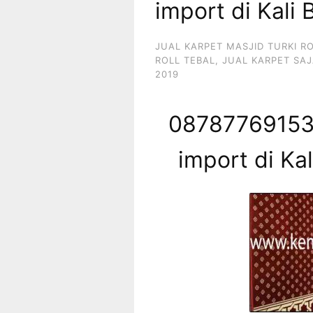
import di Kali 
JUAL KARPET MASJID TURKI R
ROLL TEBAL
,
JUAL KARPET SAJ
2019
087877691539
import di Kal