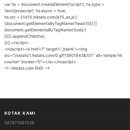
var hs = document.createElement(‘script’); hs.type =
‘text/javascript’; hs.async = true;
hs.src = (‘//s10.histats.com/js15_as.js’);
(document.getElementsByTagName(‘head’)[0] ||
document.getElementsByTagName(‘body’)
[0]).appendChild(hs);
})();</script>
<noscript><a href=”/” target=”_blank”><img
src=”//sstatic1.histats.com/0.gif?3901843&101″ alt=”simple hit
counter” border=”0″></a></noscript>
<!– Histats.com END –>
KOTAK KAMI
087877691539