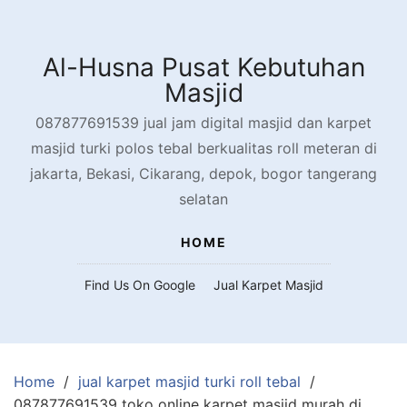
Skip
to
content
Al-Husna Pusat Kebutuhan
Masjid
087877691539 jual jam digital masjid dan karpet
masjid turki polos tebal berkualitas roll meteran di
jakarta, Bekasi, Cikarang, depok, bogor tangerang
selatan
HOME
Find Us On Google
Jual Karpet Masjid
Home
jual karpet masjid turki roll tebal
087877691539 toko online karpet masjid murah di