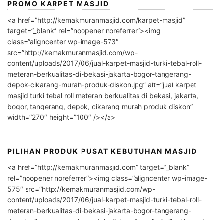
PROMO KARPET MASJID
<a href=”http://kemakmuranmasjid.com/karpet-masjid”
target=”_blank” rel=”noopener noreferrer”><img
class=”aligncenter wp-image-573″
src=”http://kemakmuranmasjid.com/wp-
content/uploads/2017/06/jual-karpet-masjid-turki-tebal-roll-
meteran-berkualitas-di-bekasi-jakarta-bogor-tangerang-
depok-cikarang-murah-produk-diskon.jpg” alt=”jual karpet
masjid turki tebal roll meteran berkualitas di bekasi, jakarta,
bogor, tangerang, depok, cikarang murah produk diskon”
width=”270″ height=”100″ /></a>
PILIHAN PRODUK PUSAT KEBUTUHAN MASJID
<a href=”http://kemakmuranmasjid.com” target=”_blank”
rel=”noopener noreferrer”><img class=”aligncenter wp-image-
575″ src=”http://kemakmuranmasjid.com/wp-
content/uploads/2017/06/jual-karpet-masjid-turki-tebal-roll-
meteran-berkualitas-di-bekasi-jakarta-bogor-tangerang-