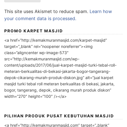
This site uses Akismet to reduce spam.
Learn how
your comment data is processed.
PROMO KARPET MASJID
<a href=”http://kemakmuranmasjid.com/karpet-masjid”
target=”_blank” rel=”noopener noreferrer”><img
class=”aligncenter wp-image-573″
src=”http://kemakmuranmasjid.com/wp-
content/uploads/2017/06/jual-karpet-masjid-turki-tebal-roll-
meteran-berkualitas-di-bekasi-jakarta-bogor-tangerang-
depok-cikarang-murah-produk-diskon.jpg” alt=”jual karpet
masjid turki tebal roll meteran berkualitas di bekasi, jakarta,
bogor, tangerang, depok, cikarang murah produk diskon”
width=”270″ height=”100″ /></a>
PILIHAN PRODUK PUSAT KEBUTUHAN MASJID
<a href=”http://kemakmuranmasjid.com” target=”_blank”