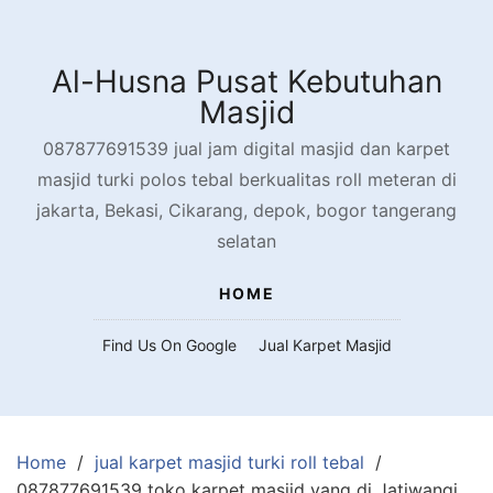
Skip
to
content
Al-Husna Pusat Kebutuhan
Masjid
087877691539 jual jam digital masjid dan karpet
masjid turki polos tebal berkualitas roll meteran di
jakarta, Bekasi, Cikarang, depok, bogor tangerang
selatan
HOME
Find Us On Google
Jual Karpet Masjid
Home
jual karpet masjid turki roll tebal
087877691539 toko karpet masjid yang di Jatiwangi,