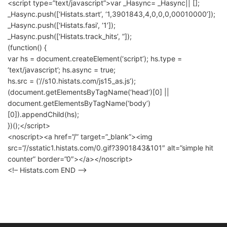
<script type=”text/javascript”>var _Hasync= _Hasync|| [];
_Hasync.push([‘Histats.start’, ‘1,3901843,4,0,0,0,00010000’]);
_Hasync.push([‘Histats.fasi’, ‘1’]);
_Hasync.push([‘Histats.track_hits’, ”]);
(function() {
var hs = document.createElement(‘script’); hs.type =
‘text/javascript’; hs.async = true;
hs.src = (‘//s10.histats.com/js15_as.js’);
(document.getElementsByTagName(‘head’)[0] ||
document.getElementsByTagName(‘body’)
[0]).appendChild(hs);
})();</script>
<noscript><a href=”/” target=”_blank”><img
src=”//sstatic1.histats.com/0.gif?3901843&101″ alt=”simple hit
counter” border=”0″></a></noscript>
<!– Histats.com END –>