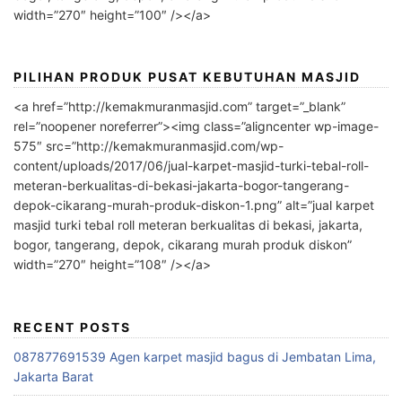
width=”270″ height=”100″ /></a>
PILIHAN PRODUK PUSAT KEBUTUHAN MASJID
<a href=”http://kemakmuranmasjid.com” target=”_blank”
rel=”noopener noreferrer”><img class=”aligncenter wp-image-
575″ src=”http://kemakmuranmasjid.com/wp-
content/uploads/2017/06/jual-karpet-masjid-turki-tebal-roll-
meteran-berkualitas-di-bekasi-jakarta-bogor-tangerang-
depok-cikarang-murah-produk-diskon-1.png” alt=”jual karpet
masjid turki tebal roll meteran berkualitas di bekasi, jakarta,
bogor, tangerang, depok, cikarang murah produk diskon”
width=”270″ height=”108″ /></a>
RECENT POSTS
087877691539 Agen karpet masjid bagus di Jembatan Lima,
Jakarta Barat