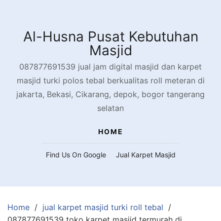
Skip
to
content
Al-Husna Pusat Kebutuhan
Masjid
087877691539 jual jam digital masjid dan karpet
masjid turki polos tebal berkualitas roll meteran di
jakarta, Bekasi, Cikarang, depok, bogor tangerang
selatan
HOME
Find Us On Google
Jual Karpet Masjid
Home
jual karpet masjid turki roll tebal
087877691539 toko karpet masjid termurah di