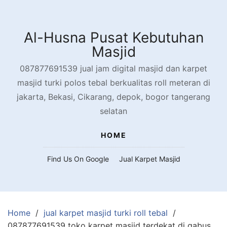
Skip
to
content
Al-Husna Pusat Kebutuhan
Masjid
087877691539 jual jam digital masjid dan karpet
masjid turki polos tebal berkualitas roll meteran di
jakarta, Bekasi, Cikarang, depok, bogor tangerang
selatan
HOME
Find Us On Google
Jual Karpet Masjid
Home
jual karpet masjid turki roll tebal
087877691539 toko karpet masjid terdekat di gabus,