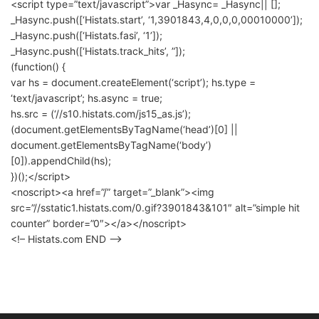
<script type=”text/javascript”>var _Hasync= _Hasync|| [];
_Hasync.push([‘Histats.start’, ‘1,3901843,4,0,0,0,00010000’]);
_Hasync.push([‘Histats.fasi’, ‘1’]);
_Hasync.push([‘Histats.track_hits’, ”]);
(function() {
var hs = document.createElement(‘script’); hs.type =
‘text/javascript’; hs.async = true;
hs.src = (‘//s10.histats.com/js15_as.js’);
(document.getElementsByTagName(‘head’)[0] ||
document.getElementsByTagName(‘body’)
[0]).appendChild(hs);
})();</script>
<noscript><a href=”/” target=”_blank”><img
src=”//sstatic1.histats.com/0.gif?3901843&101″ alt=”simple hit
counter” border=”0″></a></noscript>
<!– Histats.com END –>