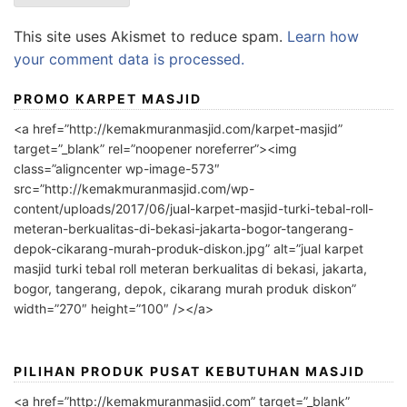
This site uses Akismet to reduce spam.
Learn how
your comment data is processed.
PROMO KARPET MASJID
<a href=”http://kemakmuranmasjid.com/karpet-masjid”
target=”_blank” rel=”noopener noreferrer”><img
class=”aligncenter wp-image-573″
src=”http://kemakmuranmasjid.com/wp-
content/uploads/2017/06/jual-karpet-masjid-turki-tebal-roll-
meteran-berkualitas-di-bekasi-jakarta-bogor-tangerang-
depok-cikarang-murah-produk-diskon.jpg” alt=”jual karpet
masjid turki tebal roll meteran berkualitas di bekasi, jakarta,
bogor, tangerang, depok, cikarang murah produk diskon”
width=”270″ height=”100″ /></a>
PILIHAN PRODUK PUSAT KEBUTUHAN MASJID
<a href=”http://kemakmuranmasjid.com” target=”_blank”