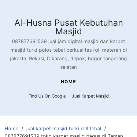
Skip
to
content
Al-Husna Pusat Kebutuhan
Masjid
087877691539 jual jam digital masjid dan karpet
masjid turki polos tebal berkualitas roll meteran di
jakarta, Bekasi, Cikarang, depok, bogor tangerang
selatan
HOME
Find Us On Google
Jual Karpet Masjid
Home
jual karpet masjid turki roll tebal
087877691539 toko karpet masjid bagus di Taman