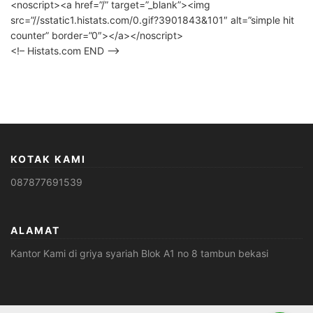
<noscript><a href=”/” target=”_blank”><img
src=”//sstatic1.histats.com/0.gif?3901843&101″ alt=”simple hit
counter” border=”0″></a></noscript>
<!– Histats.com END –>
KOTAK KAMI
087877691539
ALAMAT
Kantor Kami di griya syariah Blok A1 no 8 tambun bekasi