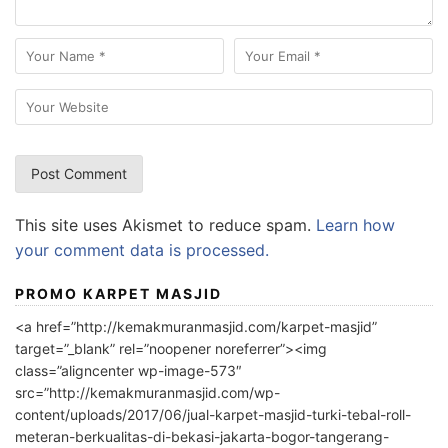
This site uses Akismet to reduce spam.
Learn how
your comment data is processed.
PROMO KARPET MASJID
<a href=”http://kemakmuranmasjid.com/karpet-masjid”
target=”_blank” rel=”noopener noreferrer”><img
class=”aligncenter wp-image-573″
src=”http://kemakmuranmasjid.com/wp-
content/uploads/2017/06/jual-karpet-masjid-turki-tebal-roll-
meteran-berkualitas-di-bekasi-jakarta-bogor-tangerang-