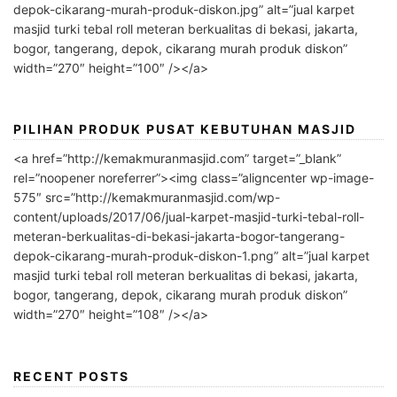
depok-cikarang-murah-produk-diskon.jpg” alt=”jual karpet
masjid turki tebal roll meteran berkualitas di bekasi, jakarta,
bogor, tangerang, depok, cikarang murah produk diskon”
width=”270″ height=”100″ /></a>
PILIHAN PRODUK PUSAT KEBUTUHAN MASJID
<a href=”http://kemakmuranmasjid.com” target=”_blank”
rel=”noopener noreferrer”><img class=”aligncenter wp-image-
575″ src=”http://kemakmuranmasjid.com/wp-
content/uploads/2017/06/jual-karpet-masjid-turki-tebal-roll-
meteran-berkualitas-di-bekasi-jakarta-bogor-tangerang-
depok-cikarang-murah-produk-diskon-1.png” alt=”jual karpet
masjid turki tebal roll meteran berkualitas di bekasi, jakarta,
bogor, tangerang, depok, cikarang murah produk diskon”
width=”270″ height=”108″ /></a>
RECENT POSTS