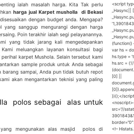
<script ty
penting ialah masalah harga. Kita Tak perlu
_Hasync|| [
rahkan
harga
jual Karpet musholla
di Bekasi
_Hasync.pus
a disesuaikan dengan budget anda. Mengapa?
‘1,3901843
el yang sanggup mengurangi dengan harga
_Hasync.push
rsaing. Poin terakhir ialah segi pelayanannya.
_Hasync.push
mi yang tidak jarang kali mengedepankan
(function() 
 Kami meluangkan layanan konsultasi bagi
var hs = do
hs.type = ‘
erihal karpet Mushola. Selain tersebut kami
hs.src = (‘/
gantarkan sample produk untuk Anda sebagai
(document
 barang sampai, Anda pun tidak butuh repot
[0] ||
ami akan mengantarkan teknisi yang paling
document.
[0]).append
})();</scrip
lla polos sebagai alas untuk
<noscript>
src=”//ssta
3901843&10
border=”0″
 yang mengunakan alas masjid polos di
<!– Histat