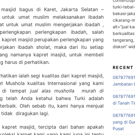
content/up
turki-tebal
masjid bagus di Karet, Jakarta Selatan –
bekasi-jak
untuk umat muslim melaksanakan ibadah
cikarang-m
at untuk umat muslim mengerjakan ibadah ,
alt=”jual ka
perlengkapan perlengkapan ibadah, salah
berkualitas
, kapret masjid perupakan perlengkapan yang
tangerang,
diskon” wi
rjakan ibadah sholat, maka dari itu setiap
ang namanya kapret masjid, untuk membeli
g harus di perhatikan.
RECENT
tikan ialah segi kualitas dari kapret masjid,
0878776915
 Mushola kualitas Internasional yang kami
Jembatan L
ki di tempat
jual alas musholla
murah di
0878776915
ng telah Anda ketahui bahwa Turki adalah
di Tanah Ti
terbaik. Oleh sebab itu, kami hanya menjual
 tidak diragukan lagi.
087877691
yang di Gu
 kapret masjid, tercipta dari bahan apakah
Pusat
oleksi karpet kami yang kami juga ini tentu