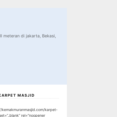
d
l meteran di jakarta, Bekasi,
KARPET MASJID
://kemakmuranmasjid.com/karpet-
get=”_blank” rel=”noopener