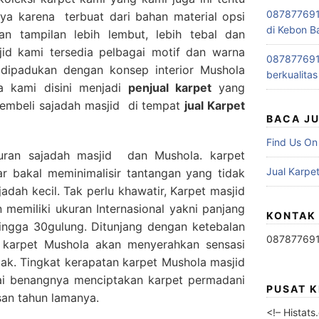
0878776915
ya karena terbuat dari bahan material opsi
di Kebon B
n tampilan lebih lembut, lebih tebal dan
id kami tersedia pelbagai motif dan warna
0878776915
a dipadukan dengan konsep interior Mushola
berkualitas
a kami disini menjadi
penjual karpet
yang
embeli sajadah masjid di tempat
jual Karpet
BACA J
Find Us On
uran sajadah masjid dan Mushola. karpet
Jual Karpet
r bakal meminimalisir tantangan yang tidak
jadah kecil. Tak perlu khawatir, Karpet masjid
memiliki ukuran Internasional yakni panjang
KONTAK
hingga 30gulung. Ditunjang dengan ketebalan
08787769
karpet Mushola akan menyerahkan sensasi
jak. Tingkat kerapatan karpet Mushola masjid
lai benangnya menciptakan karpet permadani
PUSAT 
san tahun lamanya.
<!– Histat