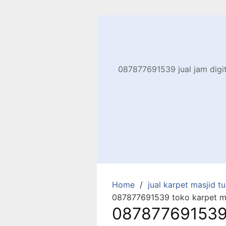
Skip
to
content
087877691539 jual jam digita
Home
jual karpet masjid tur
087877691539 toko karpet mas
087877691539 