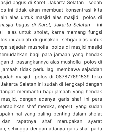
sjid bagus di Karet, Jakarta Selatan sebab
 ini tidak akan membuat konsentrasi kita
ain alas untuk masjid alas masjid polos di
asjid bagus di Karet, Jakarta Selatan
ini
ai alas untuk sholat, karna memang fungsi
los ini adalah di gunakan sebgai alas untuk
nya sajadah musholla polos di masjid masjid
 memudahkan bagi para jamaah yang hendak
gan di pasangkannya alas musholla polos di
 jamaah tidak perlu lagi membawa sajaddah
 sajadah masjid polos di 087877691539 toko
 Jakarta Selatan ini sudah di lengkapi dengan
an dangat membantu bagi jamaah yang hendak
 masjid, dengan adanya garis shaf ini para
erapihkan shaf mereka, seperti yang sudah
upakn hal yang paling penting dalam sholat
s dan rapatnya shaf merupakan syarat
ah, sehingga dengan adanya garis shaf pada