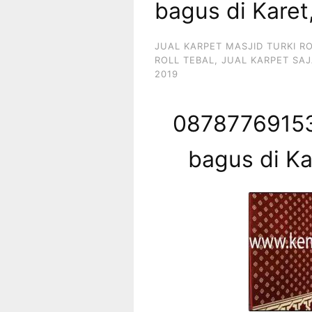
bagus di Karet
JUAL KARPET MASJID TURKI R
ROLL TEBAL
,
JUAL KARPET SAJ
2019
08787769153
bagus di Ka