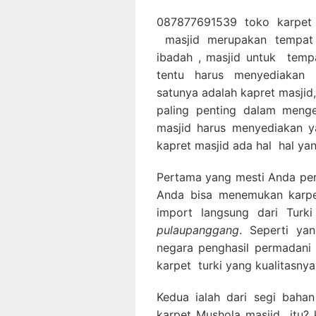
087877691539 toko karpet 
masjid merupakan tempat 
ibadah , masjid untuk temp
tentu harus menyediakan 
satunya adalah kapret masjid
paling penting dalam menge
masjid harus menyediakan y
kapret masjid ada hal hal yan
Pertama yang mesti Anda perha
Anda bisa menemukan karpet
import langsung dari Tur
pulaupanggang
. Seperti ya
negara penghasil permadani 
karpet turki yang kualitasnya
Kedua ialah dari segi bahan
karpet Mushola masjid itu? k