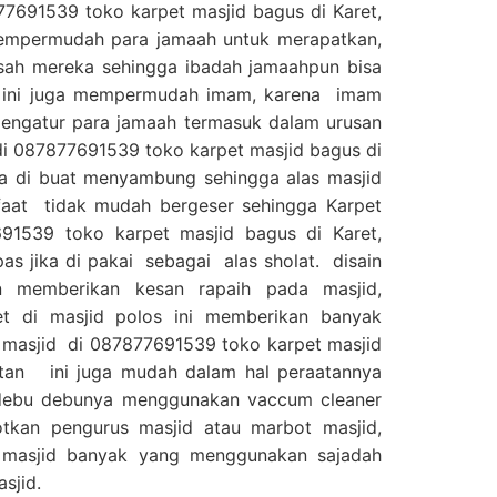
77691539 toko karpet masjid bagus di Karet,
empermudah para jamaah untuk merapatkan,
sah mereka sehingga ibadah jamaahpun bisa
, ini juga mempermudah imam, karena imam
mengatur para jamaah termasuk dalam urusan
di 087877691539 toko karpet masjid bagus di
uga di buat menyambung sehingga alas masjid
faat tidak mudah bergeser sehingga Karpet
91539 toko karpet masjid bagus di Karet,
as jika di pakai sebagai alas sholat. disain
 memberikan kesan rapaih pada masjid,
t di masjid polos ini memberikan banyak
h masjid di 087877691539 toko karpet masjid
latan ini juga mudah dalam hal peraatannya
 debu debunya menggunakan vaccum cleaner
tkan pengurus masjid atau marbot masjid,
d masjid banyak yang menggunakan sajadah
sjid.