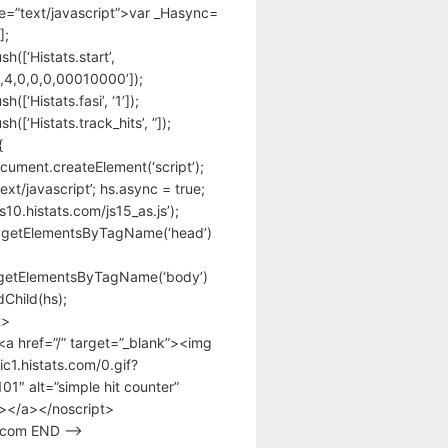
pe=”text/javascript”>var _Hasync=
];
h([‘Histats.start’,
,4,0,0,0,00010000’]);
([‘Histats.fasi’, ‘1’]);
([‘Histats.track_hits’, ”]);
{
cument.createElement(‘script’);
text/javascript’; hs.async = true;
/s10.histats.com/js15_as.js’);
.getElementsByTagName(‘head’)
getElementsByTagName(‘body’)
Child(hs);
t>
<a href=”/” target=”_blank”><img
tic1.histats.com/0.gif?
1″ alt=”simple hit counter”
></a></noscript>
s.com END –>