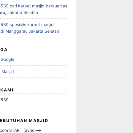
39 cari karpet masjid berkualitas
aru, Jakarta Selatan
39 spesialis karpet masjid
 di Manggarai, Jakarta Selatan
UGA
 Google
 Masjid
 KAMI
1539
KEBUTUHAN MASJID
s.com START (aync)–>