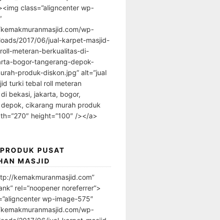
”><img class=”aligncenter wp-
″
//kemakmuranmasjid.com/wp-
loads/2017/06/jual-karpet-masjid-
-roll-meteran-berkualitas-di-
arta-bogor-tangerang-depok-
urah-produk-diskon.jpg” alt=”jual
id turki tebal roll meteran
 di bekasi, jakarta, bogor,
 depok, cikarang murah produk
dth=”270″ height=”100″ /></a>
 PRODUK PUSAT
HAN MASJID
ttp://kemakmuranmasjid.com”
ank” rel=”noopener noreferrer”>
=”aligncenter wp-image-575″
//kemakmuranmasjid.com/wp-