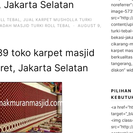
, Jakarta Selatan
noreferrer
image-573
src=”http:
OLL TEBAL
,
JUAL KARPET MUSHOLLA TURKI
content/up
ADAH MASJID TURKI ROLL TEBAL
·
AUGUST 9,
turki-tebal
bekasi-jak
cikarang-m
9 toko karpet masjid
karpet masj
berkualitas
tangerang,
ret, Jakarta Selatan
diskon” wi
PILIHAN
KEBUTU
<a href=”h
target=”_bl
<img class
src=”http: