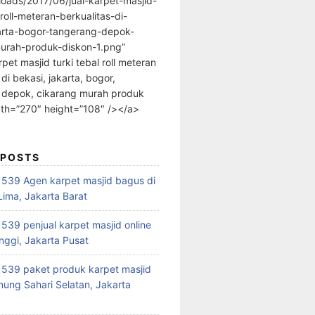
loads/2017/06/jual-karpet-masjid-
-roll-meteran-berkualitas-di-
arta-bogor-tangerang-depok-
urah-produk-diskon-1.png”
rpet masjid turki tebal roll meteran
 di bekasi, jakarta, bogor,
 depok, cikarang murah produk
dth=”270″ height=”108″ /></a>
 POSTS
39 Agen karpet masjid bagus di
ima, Jakarta Barat
39 penjual karpet masjid online
nggi, Jakarta Pusat
539 paket produk karpet masjid
nung Sahari Selatan, Jakarta