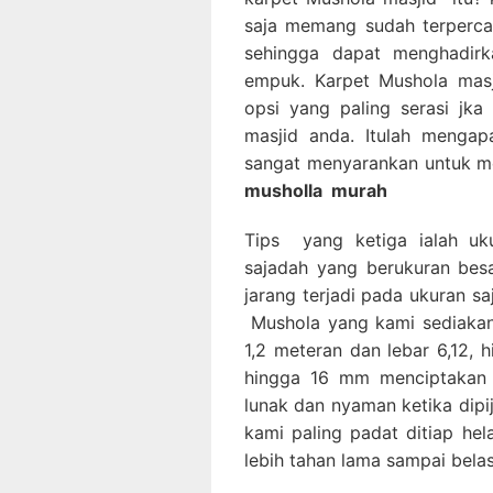
saja memang sudah terperca
sehingga dapat menghadirka
empuk. Karpet Mushola masj
opsi yang paling serasi jk
masjid anda. Itulah mengap
sangat menyarankan untuk m
musholla
murah
Tips yang ketiga ialah uk
sajadah yang berukuran besa
jarang terjadi pada ukuran sa
Mushola yang kami sediakan 
1,2 meteran dan lebar 6,12, 
hingga 16 mm menciptakan 
lunak dan nyaman ketika dipi
kami paling padat ditiap he
lebih tahan lama sampai bela