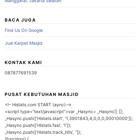
Manggarai, Jakarta Selatan
BACA JUGA
Find Us On Google
Jual Karpet Masjid
KONTAK KAMI
087877691539
PUSAT KEBUTUHAN MASJID
<!– Histats.com START (aync)–>
<script type=”text/javascript”>var _Hasync= _Hasync|| [];
_Hasync.push([‘Histats.start’, ‘1,3901843,4,0,0,0,00010000’]);
_Hasync.push([‘Histats.fasi’, ‘1’]);
_Hasync.push([‘Histats.track_hits’, ”]);
(function() {