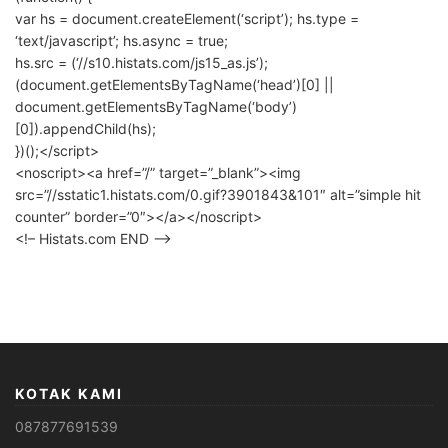
var hs = document.createElement(‘script’); hs.type =
‘text/javascript’; hs.async = true;
hs.src = (‘//s10.histats.com/js15_as.js’);
(document.getElementsByTagName(‘head’)[0] ||
document.getElementsByTagName(‘body’)
[0]).appendChild(hs);
})();</script>
<noscript><a href=”/” target=”_blank”><img
src=”//sstatic1.histats.com/0.gif?3901843&101″ alt=”simple hit
counter” border=”0″></a></noscript>
<!– Histats.com END –>
KOTAK KAMI
087877691539