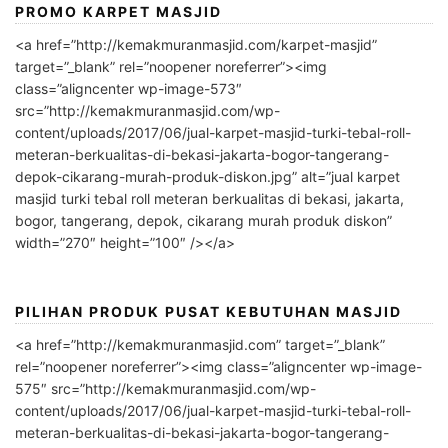
PROMO KARPET MASJID
<a href=”http://kemakmuranmasjid.com/karpet-masjid”
target=”_blank” rel=”noopener noreferrer”><img
class=”aligncenter wp-image-573″
src=”http://kemakmuranmasjid.com/wp-
content/uploads/2017/06/jual-karpet-masjid-turki-tebal-roll-
meteran-berkualitas-di-bekasi-jakarta-bogor-tangerang-
depok-cikarang-murah-produk-diskon.jpg” alt=”jual karpet
masjid turki tebal roll meteran berkualitas di bekasi, jakarta,
bogor, tangerang, depok, cikarang murah produk diskon”
width=”270″ height=”100″ /></a>
PILIHAN PRODUK PUSAT KEBUTUHAN MASJID
<a href=”http://kemakmuranmasjid.com” target=”_blank”
rel=”noopener noreferrer”><img class=”aligncenter wp-image-
575″ src=”http://kemakmuranmasjid.com/wp-
content/uploads/2017/06/jual-karpet-masjid-turki-tebal-roll-
meteran-berkualitas-di-bekasi-jakarta-bogor-tangerang-