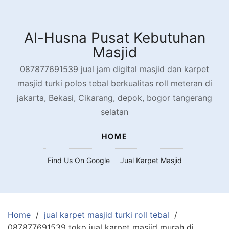
Skip
to
content
Al-Husna Pusat Kebutuhan
Masjid
087877691539 jual jam digital masjid dan karpet
masjid turki polos tebal berkualitas roll meteran di
jakarta, Bekasi, Cikarang, depok, bogor tangerang
selatan
HOME
Find Us On Google
Jual Karpet Masjid
Home
jual karpet masjid turki roll tebal
087877691539 toko jual karpet masjid murah di