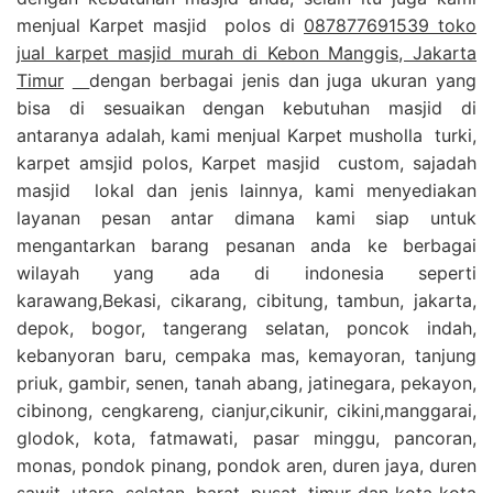
menjual Karpet masjid polos di
087877691539 toko
jual karpet masjid murah di Kebon Manggis, Jakarta
Timur
dengan berbagai jenis dan juga ukuran yang
bisa di sesuaikan dengan kebutuhan masjid di
antaranya adalah, kami menjual Karpet musholla turki,
karpet amsjid polos, Karpet masjid custom, sajadah
masjid lokal dan jenis lainnya, kami menyediakan
layanan pesan antar dimana kami siap untuk
mengantarkan barang pesanan anda ke berbagai
wilayah yang ada di indonesia seperti
karawang,Bekasi, cikarang, cibitung, tambun, jakarta,
depok, bogor, tangerang selatan, poncok indah,
kebanyoran baru, cempaka mas, kemayoran, tanjung
priuk, gambir, senen, tanah abang, jatinegara, pekayon,
cibinong, cengkareng, cianjur,cikunir, cikini,manggarai,
glodok, kota, fatmawati, pasar minggu, pancoran,
monas, pondok pinang, pondok aren, duren jaya, duren
sawit, utara, selatan, barat, pusat, timur dan kota kota