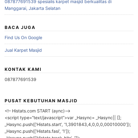
087877691539 spesialis karpet masjid berkualitas di
Manggarai, Jakarta Selatan
BACA JUGA
Find Us On Google
Jual Karpet Masjid
KONTAK KAMI
087877691539
PUSAT KEBUTUHAN MASJID
<!– Histats.com START (aync)–>
<script type=”text/javascript”>var _Hasync= _Hasync|| [];
_Hasync.push([‘Histats.start’, ‘1,3901843,4,0,0,0,00010000’]);
_Hasync.push([‘Histats.fasi’, ‘1’]);
_Hasync.push([‘Histats.track_hits’, ”]);