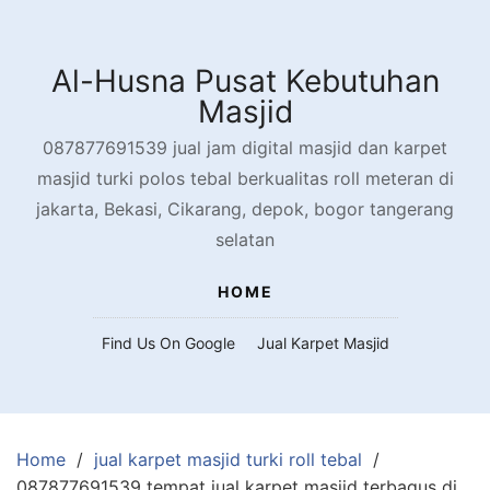
Skip
to
content
Al-Husna Pusat Kebutuhan
Masjid
087877691539 jual jam digital masjid dan karpet
masjid turki polos tebal berkualitas roll meteran di
jakarta, Bekasi, Cikarang, depok, bogor tangerang
selatan
HOME
Find Us On Google
Jual Karpet Masjid
Home
jual karpet masjid turki roll tebal
087877691539 tempat jual karpet masjid terbagus di