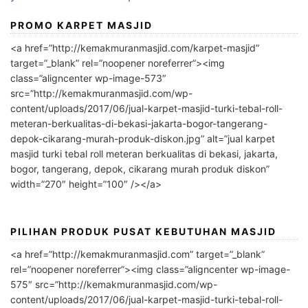
PROMO KARPET MASJID
<a href=”http://kemakmuranmasjid.com/karpet-masjid”
target=”_blank” rel=”noopener noreferrer”><img
class=”aligncenter wp-image-573″
src=”http://kemakmuranmasjid.com/wp-
content/uploads/2017/06/jual-karpet-masjid-turki-tebal-roll-
meteran-berkualitas-di-bekasi-jakarta-bogor-tangerang-
depok-cikarang-murah-produk-diskon.jpg” alt=”jual karpet
masjid turki tebal roll meteran berkualitas di bekasi, jakarta,
bogor, tangerang, depok, cikarang murah produk diskon”
width=”270″ height=”100″ /></a>
PILIHAN PRODUK PUSAT KEBUTUHAN MASJID
<a href=”http://kemakmuranmasjid.com” target=”_blank”
rel=”noopener noreferrer”><img class=”aligncenter wp-image-
575″ src=”http://kemakmuranmasjid.com/wp-
content/uploads/2017/06/jual-karpet-masjid-turki-tebal-roll-