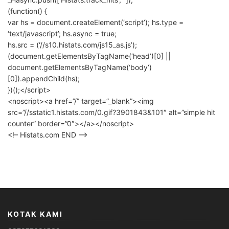
(function() {
var hs = document.createElement(‘script’); hs.type =
‘text/javascript’; hs.async = true;
hs.src = (‘//s10.histats.com/js15_as.js’);
(document.getElementsByTagName(‘head’)[0] ||
document.getElementsByTagName(‘body’)
[0]).appendChild(hs);
})();</script>
<noscript><a href=”/” target=”_blank”><img
src=”//sstatic1.histats.com/0.gif?3901843&101″ alt=”simple hit
counter” border=”0″></a></noscript>
<!– Histats.com END –>
KOTAK KAMI