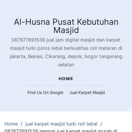
Skip
to
content
Al-Husna Pusat Kebutuhan
Masjid
087877691539 jual jam digital masjid dan karpet
masjid turki polos tebal berkualitas roll meteran di
jakarta, Bekasi, Cikarang, depok, bogor tangerang
selatan
HOME
Find Us On Google
Jual Karpet Masjid
Home
jual karpet masjid turki roll tebal
087877691539 tempat jual karpet masjid murah di