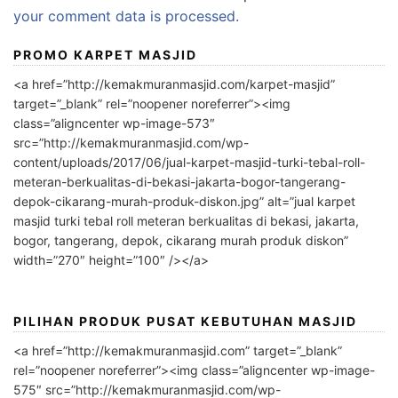
your comment data is processed.
PROMO KARPET MASJID
<a href=”http://kemakmuranmasjid.com/karpet-masjid”
target=”_blank” rel=”noopener noreferrer”><img
class=”aligncenter wp-image-573″
src=”http://kemakmuranmasjid.com/wp-
content/uploads/2017/06/jual-karpet-masjid-turki-tebal-roll-
meteran-berkualitas-di-bekasi-jakarta-bogor-tangerang-
depok-cikarang-murah-produk-diskon.jpg” alt=”jual karpet
masjid turki tebal roll meteran berkualitas di bekasi, jakarta,
bogor, tangerang, depok, cikarang murah produk diskon”
width=”270″ height=”100″ /></a>
PILIHAN PRODUK PUSAT KEBUTUHAN MASJID
<a href=”http://kemakmuranmasjid.com” target=”_blank”
rel=”noopener noreferrer”><img class=”aligncenter wp-image-
575″ src=”http://kemakmuranmasjid.com/wp-