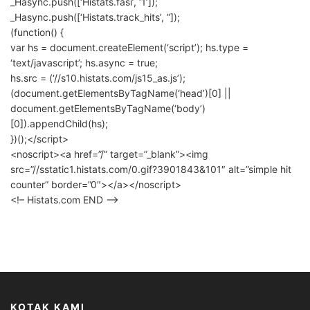
_Hasync.push([‘Histats.fasi’, ‘1’]);
_Hasync.push([‘Histats.track_hits’, ”]);
(function() {
var hs = document.createElement(‘script’); hs.type =
‘text/javascript’; hs.async = true;
hs.src = (‘//s10.histats.com/js15_as.js’);
(document.getElementsByTagName(‘head’)[0] ||
document.getElementsByTagName(‘body’)
[0]).appendChild(hs);
})();</script>
<noscript><a href=”/” target=”_blank”><img
src=”//sstatic1.histats.com/0.gif?3901843&101″ alt=”simple hit
counter” border=”0″></a></noscript>
<!– Histats.com END –>
KOTAK KAMI