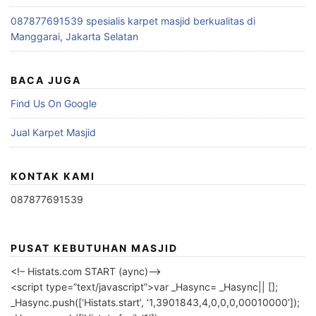
087877691539 spesialis karpet masjid berkualitas di
Manggarai, Jakarta Selatan
BACA JUGA
Find Us On Google
Jual Karpet Masjid
KONTAK KAMI
087877691539
PUSAT KEBUTUHAN MASJID
<!– Histats.com START (aync)–>
<script type=”text/javascript”>var _Hasync= _Hasync|| [];
_Hasync.push([‘Histats.start’, ‘1,3901843,4,0,0,0,00010000’]);