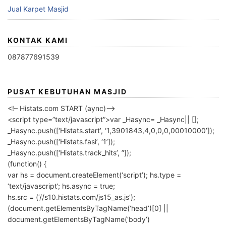
Jual Karpet Masjid
KONTAK KAMI
087877691539
PUSAT KEBUTUHAN MASJID
<!– Histats.com START (aync)–>
<script type=”text/javascript”>var _Hasync= _Hasync|| [];
_Hasync.push([‘Histats.start’, ‘1,3901843,4,0,0,0,00010000’]);
_Hasync.push([‘Histats.fasi’, ‘1’]);
_Hasync.push([‘Histats.track_hits’, ”]);
(function() {
var hs = document.createElement(‘script’); hs.type =
‘text/javascript’; hs.async = true;
hs.src = (‘//s10.histats.com/js15_as.js’);
(document.getElementsByTagName(‘head’)[0] ||
document.getElementsByTagName(‘body’)