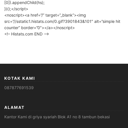
[0]).appendChild(hs);
})();</script>
<noscript><a href=”/” target=”_blank”><img
src=”//sstatic1.histats.com/0.gif?3901843&101″ alt=”simple hit
counter” border=”0″></a></noscript>
<!– Histats.com END –>
KOTAK KAMI
087877691539
ALAMAT
Kantor Kami di griya syariah Blok A1 no 8 tambun bekasi