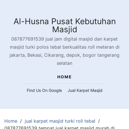
Skip
to
content
Al-Husna Pusat Kebutuhan
Masjid
087877691539 jual jam digital masjid dan karpet
masjid turki polos tebal berkualitas roll meteran di
jakarta, Bekasi, Cikarang, depok, bogor tangerang
selatan
HOME
Find Us On Google
Jual Karpet Masjid
Home
jual karpet masjid turki roll tebal
087877691539 tempat jual karpet masjid murah di