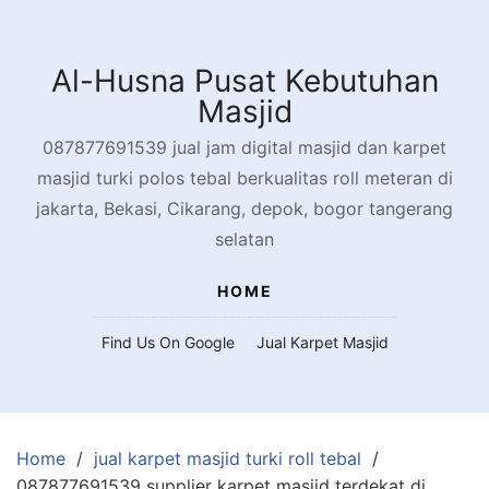
Skip
to
content
Al-Husna Pusat Kebutuhan
Masjid
087877691539 jual jam digital masjid dan karpet
masjid turki polos tebal berkualitas roll meteran di
jakarta, Bekasi, Cikarang, depok, bogor tangerang
selatan
HOME
Find Us On Google
Jual Karpet Masjid
Home
jual karpet masjid turki roll tebal
087877691539 supplier karpet masjid terdekat di