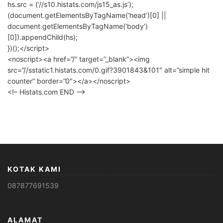
hs.src = (‘//s10.histats.com/js15_as.js’);
(document.getElementsByTagName(‘head’)[0] ||
document.getElementsByTagName(‘body’)
[0]).appendChild(hs);
})();</script>
<noscript><a href=”/” target=”_blank”><img
src=”//sstatic1.histats.com/0.gif?3901843&101″ alt=”simple hit
counter” border=”0″></a></noscript>
<!– Histats.com END –>
KOTAK KAMI
087877691539
ALAMAT