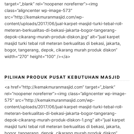
target=”_blank” rel=”noopener noreferrer”><img
class=”aligncenter wp-image-573″
src=”http://kemakmuranmasjid.com/wp-
content/uploads/2017/06/jual-karpet-masjid-turki-tebal-roll-
meteran-berkualitas-di-bekasi-jakarta-bogor-tangerang-
depok-cikarang-murah-produk-diskon.jpg” alt=”jual karpet
masjid turki tebal roll meteran berkualitas di bekasi, jakarta,
bogor, tangerang, depok, cikarang murah produk diskon”
width=”270″ height=”100″ /></a>
PILIHAN PRODUK PUSAT KEBUTUHAN MASJID
<a href=”http://kemakmuranmasjid.com” target=”_blank”
rel=”noopener noreferrer”><img class=”aligncenter wp-image-
575″ src=”http://kemakmuranmasjid.com/wp-
content/uploads/2017/06/jual-karpet-masjid-turki-tebal-roll-
meteran-berkualitas-di-bekasi-jakarta-bogor-tangerang-
depok-cikarang-murah-produk-diskon-1.png” alt=”jual karpet
masjid turki tebal roll meteran berkualitas di bekasi, jakarta,
bogor, tangerang, depok, cikarang murah produk diskon”