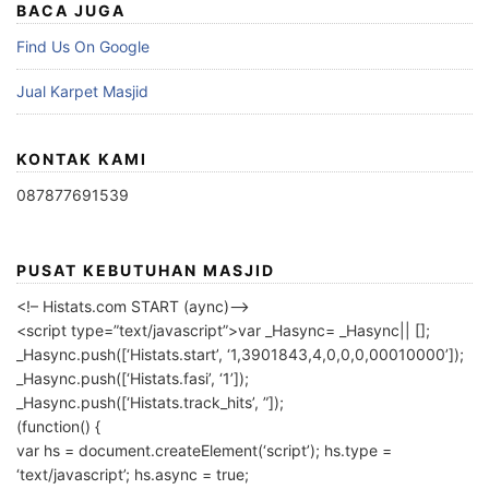
BACA JUGA
Find Us On Google
Jual Karpet Masjid
KONTAK KAMI
087877691539
PUSAT KEBUTUHAN MASJID
<!– Histats.com START (aync)–>
<script type=”text/javascript”>var _Hasync= _Hasync|| [];
_Hasync.push([‘Histats.start’, ‘1,3901843,4,0,0,0,00010000’]);
_Hasync.push([‘Histats.fasi’, ‘1’]);
_Hasync.push([‘Histats.track_hits’, ”]);
(function() {
var hs = document.createElement(‘script’); hs.type =
‘text/javascript’; hs.async = true;