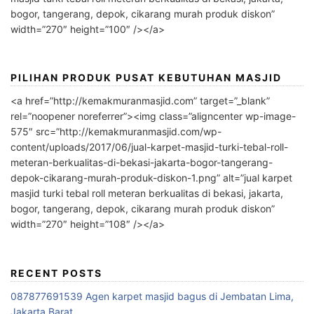
bogor, tangerang, depok, cikarang murah produk diskon”
width=”270″ height=”100″ /></a>
PILIHAN PRODUK PUSAT KEBUTUHAN MASJID
<a href=”http://kemakmuranmasjid.com” target=”_blank”
rel=”noopener noreferrer”><img class=”aligncenter wp-image-
575″ src=”http://kemakmuranmasjid.com/wp-
content/uploads/2017/06/jual-karpet-masjid-turki-tebal-roll-
meteran-berkualitas-di-bekasi-jakarta-bogor-tangerang-
depok-cikarang-murah-produk-diskon-1.png” alt=”jual karpet
masjid turki tebal roll meteran berkualitas di bekasi, jakarta,
bogor, tangerang, depok, cikarang murah produk diskon”
width=”270″ height=”108″ /></a>
RECENT POSTS
087877691539 Agen karpet masjid bagus di Jembatan Lima,
Jakarta Barat