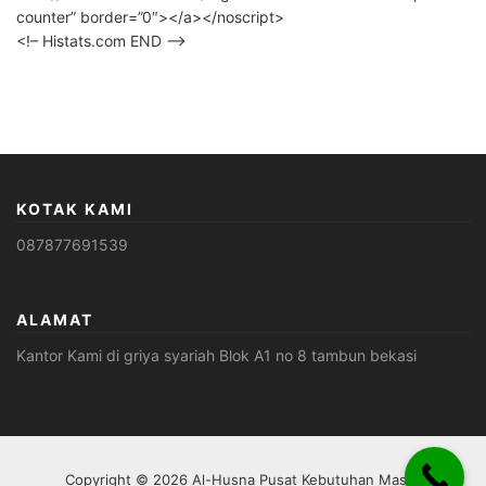
counter” border=”0″></a></noscript>
<!– Histats.com END –>
KOTAK KAMI
087877691539
ALAMAT
Kantor Kami di griya syariah Blok A1 no 8 tambun bekasi
Copyright © 2026 Al-Husna Pusat Kebutuhan Masjid