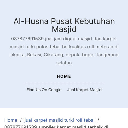
Skip
to
content
Al-Husna Pusat Kebutuhan
Masjid
087877691539 jual jam digital masjid dan karpet
masjid turki polos tebal berkualitas roll meteran di
jakarta, Bekasi, Cikarang, depok, bogor tangerang
selatan
HOME
Find Us On Google
Jual Karpet Masjid
Home
jual karpet masjid turki roll tebal
087877691539 supplier karpet masjid terbaik di