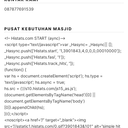
087877691539
PUSAT KEBUTUHAN MASJID
<!– Histats.com START (aync)–>
<script type=”text/javascript”>var _Hasync= _Hasync|| [];
_Hasync.push([‘Histats.start’, ‘1,3901843,4,0,0,0,00010000’]);
_Hasync.push([‘Histats.fasi’, ‘1’]);
_Hasync.push([‘Histats.track_hits’, ”]);
(function() {
var hs = document.createElement(‘script’); hs.type =
‘text/javascript’; hs.async = true;
hs.src = (‘//s10.histats.com/js15_as.js’);
(document.getElementsByTagName(‘head’)[0] ||
document.getElementsByTagName(‘body’)
[0]).appendChild(hs);
})();</script>
<noscript><a href=”/” target=”_blank”><img
src=”//sstatic1.histats.com/0.gif?3901843&101″ alt=”simple hit