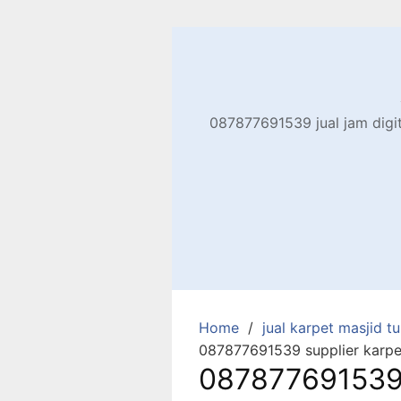
Skip
to
content
087877691539 jual jam digita
Home
jual karpet masjid tur
087877691539 supplier karpet
087877691539 