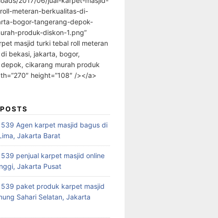
loads/2017/06/jual-karpet-masjid-
-roll-meteran-berkualitas-di-
arta-bogor-tangerang-depok-
urah-produk-diskon-1.png”
rpet masjid turki tebal roll meteran
 di bekasi, jakarta, bogor,
 depok, cikarang murah produk
dth=”270″ height=”108″ /></a>
 POSTS
39 Agen karpet masjid bagus di
ima, Jakarta Barat
39 penjual karpet masjid online
nggi, Jakarta Pusat
539 paket produk karpet masjid
nung Sahari Selatan, Jakarta