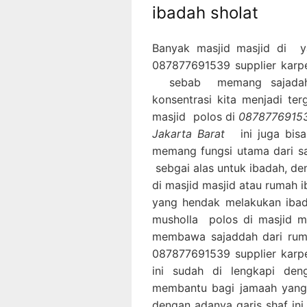
ibadah sholat
Banyak masjid masjid di 
087877691539 supplier karpe
sebab memang sajadah m
konsentrasi kita menjadi ter
masjid polos di
087877691539
Jakarta Barat
ini juga bis
memang fungsi utama dari sa
sebgai alas untuk ibadah, d
di masjid masjid atau rumah
yang hendak melakukan iba
musholla polos di masjid m
membawa sajaddah dari ruma
087877691539 supplier karpe
ini sudah di lengkapi den
membantu bagi jamaah yang 
dengan adanya garis shaf in