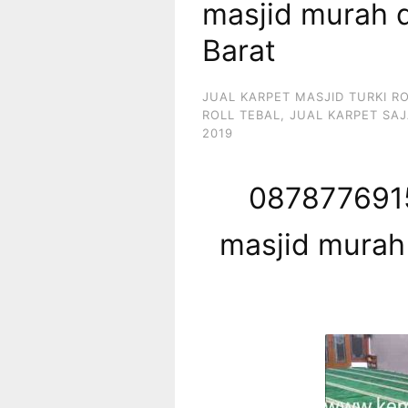
masjid murah d
Barat
JUAL KARPET MASJID TURKI R
ROLL TEBAL
,
JUAL KARPET SAJ
2019
0878776915
masjid murah 