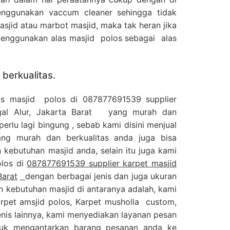
nggunakan vaccum cleaner sehingga tidak
jid atau marbot masjid, maka tak heran jika
menggunakan alas masjid polos sebagai alas
berkualitas.
as masjid polos di 087877691539 supplier
egal Alur, Jakarta Barat yang murah dan
perlu lagi bingung , sebab kami disini menjual
ng murah dan berkualitas anda juga bisa
kebutuhan masjid anda, selain itu juga kami
olos di
087877691539 supplier karpet masjid
Barat
dengan berbagai jenis dan juga ukuran
n kebutuhan masjid di antaranya adalah, kami
arpet amsjid polos, Karpet musholla custom,
enis lainnya, kami menyediakan layanan pesan
tuk mengantarkan barang pesanan anda ke