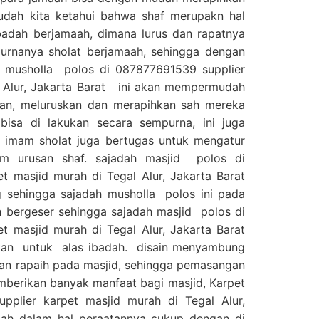
sudah kita ketahui bahwa shaf merupakn hal
badah berjamaah, dimana lurus dan rapatnya
urnanya sholat berjamaah, sehingga dengan
s musholla polos di 087877691539 supplier
l Alur, Jakarta Barat ini akan mempermudah
an, meluruskan dan merapihkan sah mereka
bisa di lakukan secara sempurna, ini juga
mam sholat juga bertugas untuk mengatur
am urusan shaf. sajadah masjid polos di
t masjid murah di Tegal Alur, Jakarta Barat
g sehingga sajadah musholla polos ini pada
 bergeser sehingga sajadah masjid polos di
t masjid murah di Tegal Alur, Jakarta Barat
akan untuk alas ibadah. disain menyambung
san rapaih pada masjid, sehingga pemasangan
emberikan banyak manfaat bagi masjid, Karpet
plier karpet masjid murah di Tegal Alur,
ah dalam hal peraatannya cukup dengan di