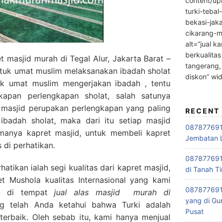
content/up
turki-tebal
bekasi-jak
cikarang-m
alt=”jual ka
berkualitas
 masjid murah di Tegal Alur, Jakarta Barat –
tangerang,
tuk umat muslim melaksanakan ibadah sholat
diskon” wi
k umat muslim mengerjakan ibadah , tentu
kapan perlengkapan sholat, salah satunya
t masjid perupakan perlengkapan yang paling
RECENT
ibadah sholat, maka dari itu setiap masjid
0878776915
anya kapret masjid, untuk membeli kapret
Jembatan L
 di perhatikan.
0878776915
tikan ialah segi kualitas dari kapret masjid,
di Tanah Ti
 Mushola kualitas Internasional yang kami
087877691
ki di tempat
jual alas masjid
murah di
yang di Gu
ng telah Anda ketahui bahwa Turki adalah
Pusat
terbaik. Oleh sebab itu, kami hanya menjual