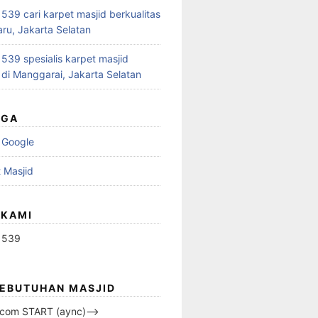
39 cari karpet masjid berkualitas
aru, Jakarta Selatan
39 spesialis karpet masjid
 di Manggarai, Jakarta Selatan
UGA
 Google
 Masjid
 KAMI
1539
KEBUTUHAN MASJID
s.com START (aync)–>