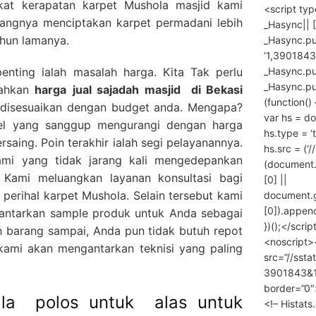
gkat kerapatan karpet Mushola masjid kami
<script ty
enangnya menciptakan karpet permadani lebih
_Hasync|| [
ahun lamanya.
_Hasync.pus
‘1,3901843
_Hasync.push
penting ialah masalah harga. Kita Tak perlu
_Hasync.push
rahkan
harga
jual sajadah masjid
di Bekasi
(function() 
a disesuaikan dengan budget anda. Mengapa?
var hs = do
el yang sanggup mengurangi dengan harga
hs.type = ‘
rsaing. Poin terakhir ialah segi pelayanannya.
hs.src = (‘/
mi yang tidak jarang kali mengedepankan
(document
 Kami meluangkan layanan konsultasi bagi
[0] ||
erihal karpet Mushola. Selain tersebut kami
document.
[0]).append
gantarkan sample produk untuk Anda sebagai
})();</scrip
 barang sampai, Anda pun tidak butuh repot
<noscript>
ami akan mengantarkan teknisi yang paling
src=”//ssta
3901843&10
border=”0″
lla polos untuk alas untuk
<!– Histat