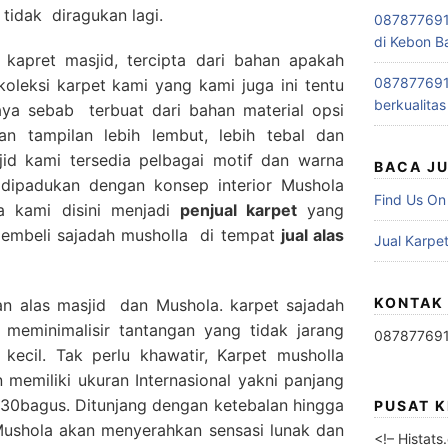
 tidak diragukan lagi.
0878776915
di Kebon B
 kapret masjid, tercipta dari bahan apakah
0878776915
oleksi karpet kami yang kami juga ini tentu
berkualitas
ya sebab terbuat dari bahan material opsi
n tampilan lebih lembut, lebih tebal dan
id kami tersedia pelbagai motif dan warna
BACA J
a dipadukan dengan konsep interior Mushola
Find Us On
a kami disini menjadi
penjual karpet
yang
embeli sajadah musholla di tempat
jual alas
Jual Karpet
KONTAK
an alas masjid dan Mushola. karpet sajadah
 meminimalisir tantangan yang tidak jarang
08787769
 kecil. Tak perlu khawatir, Karpet musholla
memiliki ukuran Internasional yakni panjang
ga 30bagus. Ditunjang dengan ketebalan hingga
PUSAT 
ushola akan menyerahkan sensasi lunak dan
<!– Histat