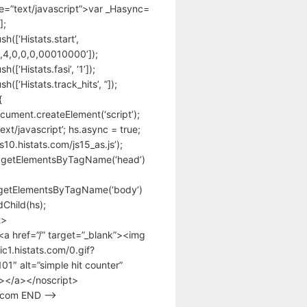
pe=”text/javascript”>var _Hasync=
];
h([‘Histats.start’,
,4,0,0,0,00010000’]);
([‘Histats.fasi’, ‘1’]);
([‘Histats.track_hits’, ”]);
{
cument.createElement(‘script’);
text/javascript’; hs.async = true;
/s10.histats.com/js15_as.js’);
.getElementsByTagName(‘head’)
getElementsByTagName(‘body’)
Child(hs);
t>
<a href=”/” target=”_blank”><img
tic1.histats.com/0.gif?
1″ alt=”simple hit counter”
></a></noscript>
s.com END –>