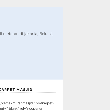
d
l meteran di jakarta, Bekasi,
KARPET MASJID
://kemakmuranmasjid.com/karpet-
get=”_blank” rel=”noopener