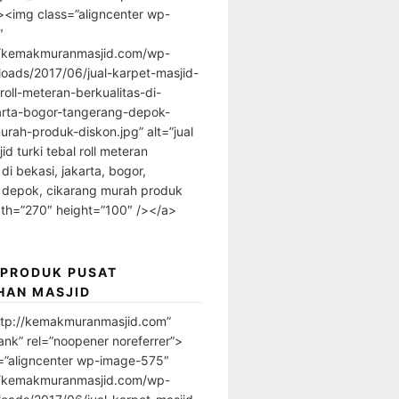
”><img class=”aligncenter wp-
″
//kemakmuranmasjid.com/wp-
loads/2017/06/jual-karpet-masjid-
-roll-meteran-berkualitas-di-
arta-bogor-tangerang-depok-
urah-produk-diskon.jpg” alt=”jual
id turki tebal roll meteran
 di bekasi, jakarta, bogor,
 depok, cikarang murah produk
dth=”270″ height=”100″ /></a>
 PRODUK PUSAT
HAN MASJID
ttp://kemakmuranmasjid.com”
ank” rel=”noopener noreferrer”>
=”aligncenter wp-image-575″
//kemakmuranmasjid.com/wp-