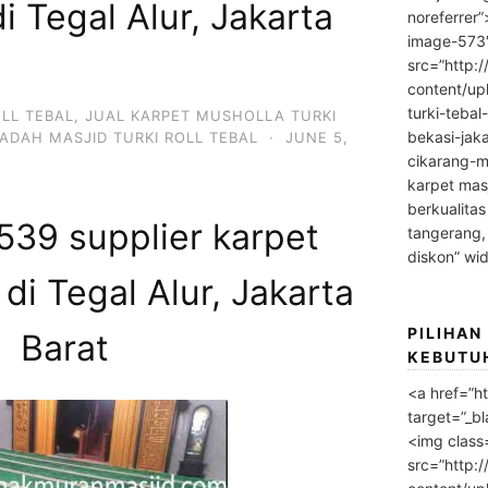
i Tegal Alur, Jakarta
noreferrer
image-573
src=”http:
content/up
turki-tebal
OLL TEBAL
,
JUAL KARPET MUSHOLLA TURKI
bekasi-jak
ADAH MASJID TURKI ROLL TEBAL
·
JUNE 5,
cikarang-m
karpet masj
berkualitas
39 supplier karpet
tangerang,
diskon” wi
di Tegal Alur, Jakarta
PILIHAN
Barat
KEBUTU
<a href=”h
target=”_bl
<img class
src=”http: