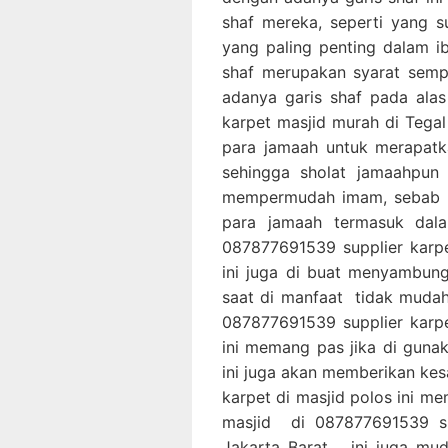
shaf mereka, seperti yang 
yang paling penting dalam i
shaf merupakan syarat semp
adanya garis shaf pada ala
karpet masjid murah di Tega
para jamaah untuk merapatk
sehingga sholat jamaahpun 
mempermudah imam, sebab i
para jamaah termasuk dal
087877691539 supplier karpe
ini juga di buat menyambun
saat di manfaat tidak mudah
087877691539 supplier karpe
ini memang pas jika di gun
ini juga akan memberikan ke
karpet di masjid polos ini m
masjid di 087877691539 sup
Jakarta Barat ini juga mud