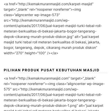
<a href=”http://kemakmuranmasjid.com/karpet-masjid”
target=”_blank” rel=”noopener noreferrer”><img
class=”aligncenter wp-image-573″
src=”http://kemakmuranmasjid.com/wp-
content/uploads/2017/06/jual-karpet-masjid-turki-tebal-roll-
meteran-berkualitas-di-bekasi-jakarta-bogor-tangerang-
depok-cikarang-murah-produk-diskon.jpg” alt=”jual karpet
masjid turki tebal roll meteran berkualitas di bekasi, jakarta,
bogor, tangerang, depok, cikarang murah produk diskon”
width=”270″ height=”100″ /></a>
PILIHAN PRODUK PUSAT KEBUTUHAN MASJID
<a href=”http://kemakmuranmasjid.com” target=”_blank”
rel=”noopener noreferrer”><img class=”aligncenter wp-image-
575″ src=”http://kemakmuranmasjid.com/wp-
content/uploads/2017/06/jual-karpet-masjid-turki-tebal-roll-
meteran-berkualitas-di-bekasi-jakarta-bogor-tangerang-
depok-cikarang-murah-produk-diskon-1.png” alt=”jual karpet
masjid turki tebal roll meteran berkualitas di bekasi, jakarta,