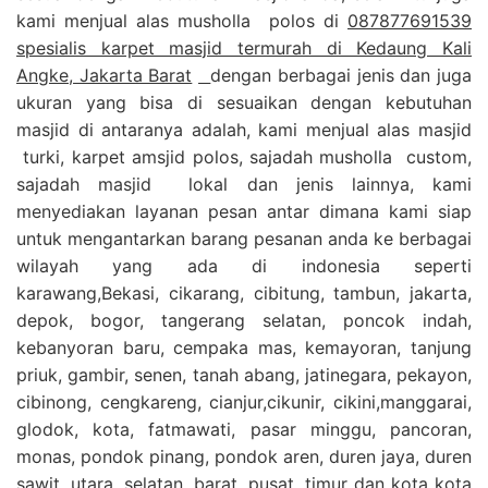
kami menjual alas musholla polos di
087877691539
spesialis karpet masjid termurah di Kedaung Kali
Angke, Jakarta Barat
dengan berbagai jenis dan juga
ukuran yang bisa di sesuaikan dengan kebutuhan
masjid di antaranya adalah, kami menjual alas masjid
turki, karpet amsjid polos, sajadah musholla custom,
sajadah masjid lokal dan jenis lainnya, kami
menyediakan layanan pesan antar dimana kami siap
untuk mengantarkan barang pesanan anda ke berbagai
wilayah yang ada di indonesia seperti
karawang,Bekasi, cikarang, cibitung, tambun, jakarta,
depok, bogor, tangerang selatan, poncok indah,
kebanyoran baru, cempaka mas, kemayoran, tanjung
priuk, gambir, senen, tanah abang, jatinegara, pekayon,
cibinong, cengkareng, cianjur,cikunir, cikini,manggarai,
glodok, kota, fatmawati, pasar minggu, pancoran,
monas, pondok pinang, pondok aren, duren jaya, duren
sawit, utara, selatan, barat, pusat, timur dan kota kota