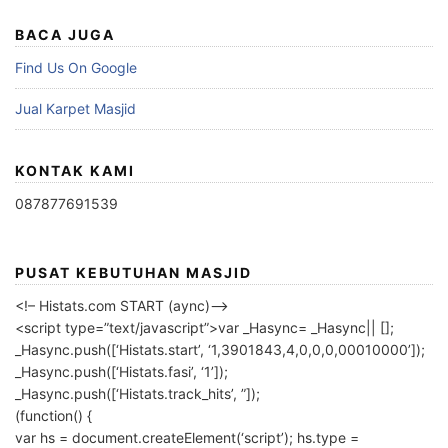
BACA JUGA
Find Us On Google
Jual Karpet Masjid
KONTAK KAMI
087877691539
PUSAT KEBUTUHAN MASJID
<!– Histats.com START (aync)–>
<script type=”text/javascript”>var _Hasync= _Hasync|| [];
_Hasync.push([‘Histats.start’, ‘1,3901843,4,0,0,0,00010000’]);
_Hasync.push([‘Histats.fasi’, ‘1’]);
_Hasync.push([‘Histats.track_hits’, ”]);
(function() {
var hs = document.createElement(‘script’); hs.type =