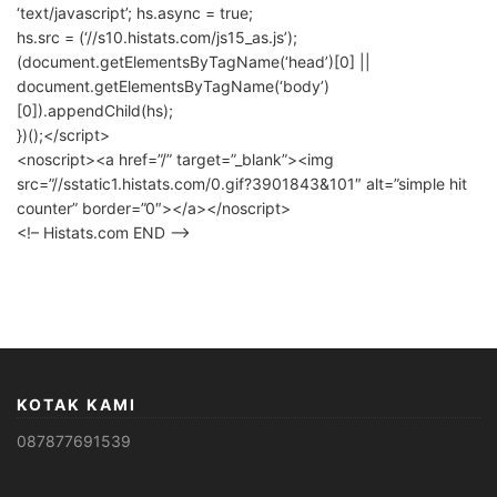
‘text/javascript’; hs.async = true;
hs.src = (‘//s10.histats.com/js15_as.js’);
(document.getElementsByTagName(‘head’)[0] ||
document.getElementsByTagName(‘body’)
[0]).appendChild(hs);
})();</script>
<noscript><a href=”/” target=”_blank”><img
src=”//sstatic1.histats.com/0.gif?3901843&101″ alt=”simple hit
counter” border=”0″></a></noscript>
<!– Histats.com END –>
KOTAK KAMI
087877691539