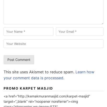
This site uses Akismet to reduce spam.
Learn how
your comment data is processed.
PROMO KARPET MASJID
<a href=”http://kemakmuranmasjid.com/karpet-masjid”
target=”_blank” rel=”noopener noreferrer”><img
class=”aligncenter wp-image-573″