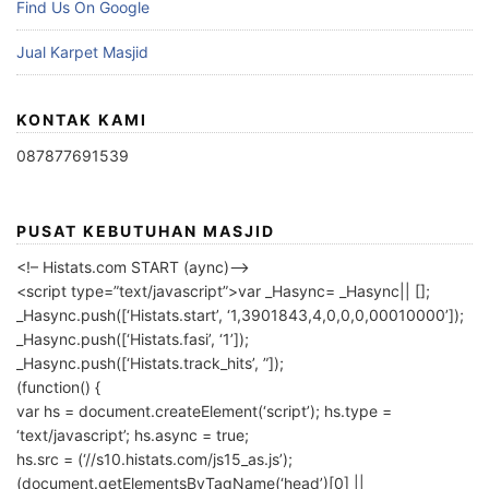
Find Us On Google
Jual Karpet Masjid
KONTAK KAMI
087877691539
PUSAT KEBUTUHAN MASJID
<!– Histats.com START (aync)–>
<script type=”text/javascript”>var _Hasync= _Hasync|| [];
_Hasync.push([‘Histats.start’, ‘1,3901843,4,0,0,0,00010000’]);
_Hasync.push([‘Histats.fasi’, ‘1’]);
_Hasync.push([‘Histats.track_hits’, ”]);
(function() {
var hs = document.createElement(‘script’); hs.type =
‘text/javascript’; hs.async = true;
hs.src = (‘//s10.histats.com/js15_as.js’);
(document.getElementsByTagName(‘head’)[0] ||