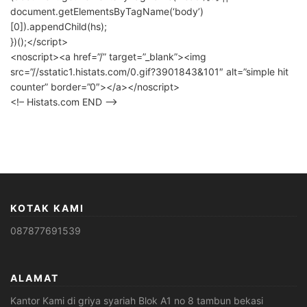
document.getElementsByTagName(‘body’)
[0]).appendChild(hs);
})();</script>
<noscript><a href=”/” target=”_blank”><img
src=”//sstatic1.histats.com/0.gif?3901843&101″ alt=”simple hit
counter” border=”0″></a></noscript>
<!– Histats.com END –>
KOTAK KAMI
087877691539
ALAMAT
Kantor Kami di griya syariah Blok A1 no 8 tambun bekasi