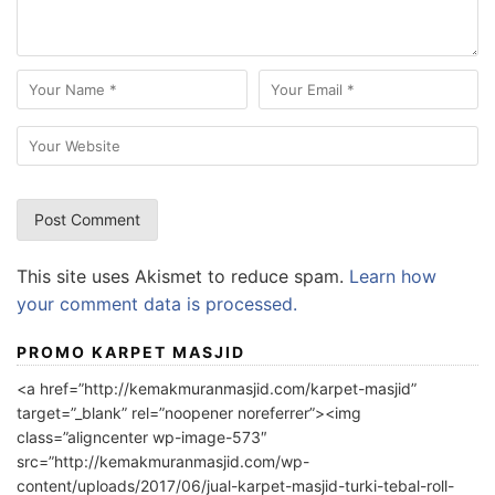
This site uses Akismet to reduce spam.
Learn how
your comment data is processed.
PROMO KARPET MASJID
<a href=”http://kemakmuranmasjid.com/karpet-masjid”
target=”_blank” rel=”noopener noreferrer”><img
class=”aligncenter wp-image-573″
src=”http://kemakmuranmasjid.com/wp-
content/uploads/2017/06/jual-karpet-masjid-turki-tebal-roll-