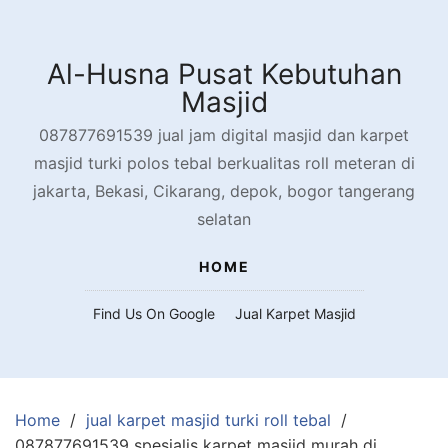
Skip
to
content
Al-Husna Pusat Kebutuhan
Masjid
087877691539 jual jam digital masjid dan karpet
masjid turki polos tebal berkualitas roll meteran di
jakarta, Bekasi, Cikarang, depok, bogor tangerang
selatan
HOME
Find Us On Google
Jual Karpet Masjid
Home
jual karpet masjid turki roll tebal
087877691539 spesialis karpet masjid murah di