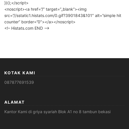
})();</script>
<noscript><a href=”/” target=”_blank”><img
src=”//sstatic1.histats.com/0.gif?3901843&101″ alt=”simple hit
counter” border=”0″></a></noscript>
<!– Histats.com END –>
KOTAK KAMI
087877691539
ALAMAT
Kantor Kami di griya syariah Blok A1 no 8 tambun bekasi