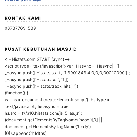
KONTAK KAMI
087877691539
PUSAT KEBUTUHAN MASJID
<!– Histats.com START (aync)–>
<script type=”text/javascript”>var _Hasync= _Hasync|| [];
_Hasync.push([‘Histats.start’, ‘1,3901843,4,0,0,0,00010000’]);
_Hasync.push([‘Histats.fasi’, ‘1’]);
_Hasync.push([‘Histats.track_hits’, ”]);
(function() {
var hs = document.createElement(‘script’); hs.type =
‘text/javascript’; hs.async = true;
hs.src = (‘//s10.histats.com/js15_as.js’);
(document.getElementsByTagName(‘head’)[0] ||
document.getElementsByTagName(‘body’)
[0]).appendChild(hs);