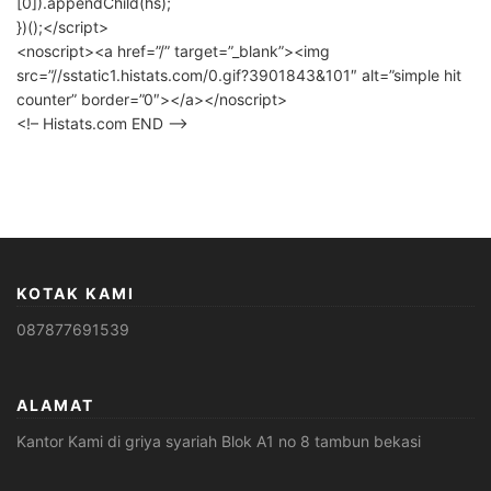
[0]).appendChild(hs);
})();</script>
<noscript><a href=”/” target=”_blank”><img
src=”//sstatic1.histats.com/0.gif?3901843&101″ alt=”simple hit
counter” border=”0″></a></noscript>
<!– Histats.com END –>
KOTAK KAMI
087877691539
ALAMAT
Kantor Kami di griya syariah Blok A1 no 8 tambun bekasi