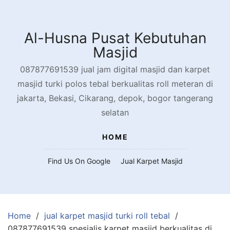
Skip
to
content
Al-Husna Pusat Kebutuhan
Masjid
087877691539 jual jam digital masjid dan karpet
masjid turki polos tebal berkualitas roll meteran di
jakarta, Bekasi, Cikarang, depok, bogor tangerang
selatan
HOME
Find Us On Google
Jual Karpet Masjid
Home
jual karpet masjid turki roll tebal
087877691539 spesialis karpet masjid berkualitas di