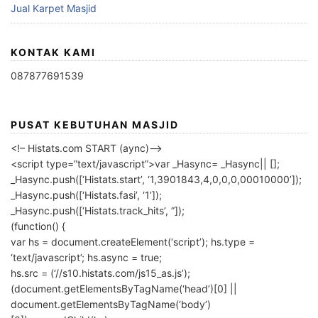
Jual Karpet Masjid
KONTAK KAMI
087877691539
PUSAT KEBUTUHAN MASJID
<!– Histats.com START (aync)–>
<script type=”text/javascript”>var _Hasync= _Hasync|| [];
_Hasync.push([‘Histats.start’, ‘1,3901843,4,0,0,0,00010000’]);
_Hasync.push([‘Histats.fasi’, ‘1’]);
_Hasync.push([‘Histats.track_hits’, ”]);
(function() {
var hs = document.createElement(‘script’); hs.type =
‘text/javascript’; hs.async = true;
hs.src = (‘//s10.histats.com/js15_as.js’);
(document.getElementsByTagName(‘head’)[0] ||
document.getElementsByTagName(‘body’)