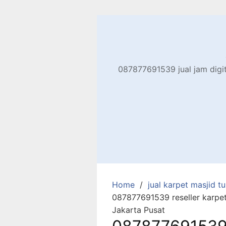
Skip
to
content
087877691539 jual jam digita
Home
jual karpet masjid tur
087877691539 reseller karpe
Jakarta Pusat