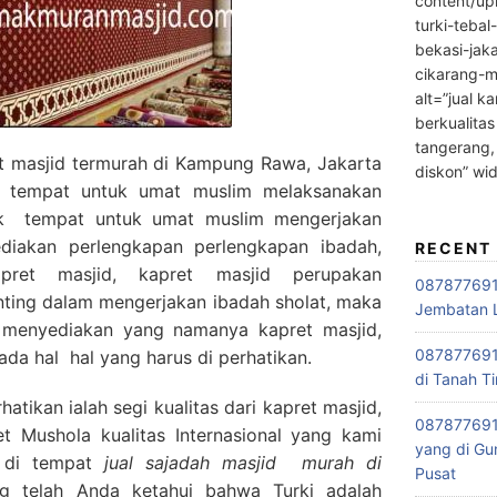
content/up
turki-tebal
bekasi-jak
cikarang-m
alt=”jual ka
berkualitas
tangerang,
t masjid termurah di Kampung Rawa, Jakarta
diskon” wi
 tempat untuk umat muslim melaksanakan
tuk tempat untuk umat muslim mengerjakan
diakan perlengkapan perlengkapan ibadah,
RECENT
pret masjid, kapret masjid perupakan
0878776915
nting dalam mengerjakan ibadah sholat, maka
Jembatan L
us menyediakan yang namanya kapret masjid,
0878776915
ada hal hal yang harus di perhatikan.
di Tanah Ti
tikan ialah segi kualitas dari kapret masjid,
087877691
 Mushola kualitas Internasional yang kami
yang di Gu
i di tempat
jual sajadah masjid
murah di
Pusat
ng telah Anda ketahui bahwa Turki adalah