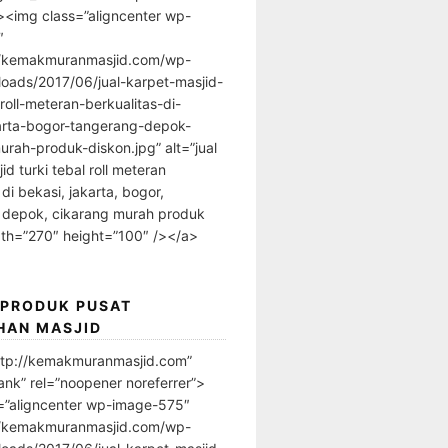
”><img class=”aligncenter wp-
″
//kemakmuranmasjid.com/wp-
loads/2017/06/jual-karpet-masjid-
-roll-meteran-berkualitas-di-
arta-bogor-tangerang-depok-
urah-produk-diskon.jpg” alt=”jual
id turki tebal roll meteran
 di bekasi, jakarta, bogor,
 depok, cikarang murah produk
dth=”270″ height=”100″ /></a>
 PRODUK PUSAT
HAN MASJID
ttp://kemakmuranmasjid.com”
ank” rel=”noopener noreferrer”>
=”aligncenter wp-image-575″
//kemakmuranmasjid.com/wp-