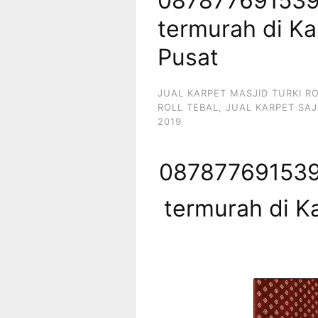
087877691539 
termurah di K
Pusat
JUAL KARPET MASJID TURKI R
ROLL TEBAL
,
JUAL KARPET SAJ
2019
087877691539 
termurah di 