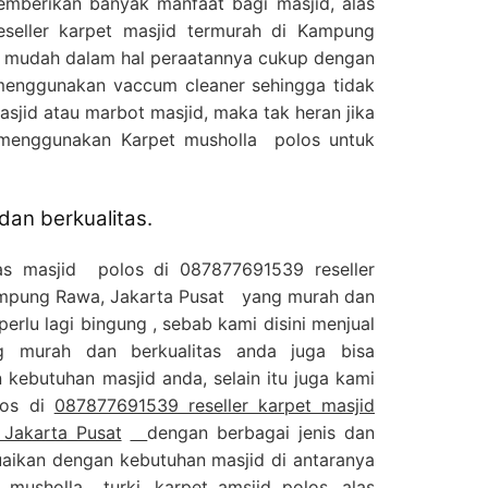
memberikan banyak manfaat bagi masjid, alas
seller karpet masjid termurah di Kampung
a mudah dalam hal peraatannya cukup dengan
menggunakan vaccum cleaner sehingga tidak
jid atau marbot masjid, maka tak heran jika
 menggunakan Karpet musholla polos untuk
an berkualitas.
as masjid polos di 087877691539 reseller
Kampung Rawa, Jakarta Pusat yang murah dan
perlu lagi bingung , sebab kami disini menjual
 murah dan berkualitas anda juga bisa
kebutuhan masjid anda, selain itu juga kami
los di
087877691539 reseller karpet masjid
Jakarta Pusat
dengan berbagai jenis dan
uaikan dengan kebutuhan masjid di antaranya
 musholla turki, karpet amsjid polos, alas