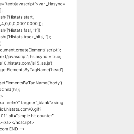
pe=”text/javascript”>var _Hasync=
];
h([‘Histats.start’,
,4,0,0,0,00010000’]);
([‘Histats.fasi’, ‘1’]);
([‘Histats.track_hits’, ”]);
{
cument.createElement(‘script’);
text/javascript’; hs.async = true;
/s10.histats.com/js15_as.js’);
.getElementsByTagName(‘head’)
getElementsByTagName(‘body’)
Child(hs);
t>
<a href=”/” target=”_blank”><img
tic1.histats.com/0.gif?
1″ alt=”simple hit counter”
></a></noscript>
s.com END –>