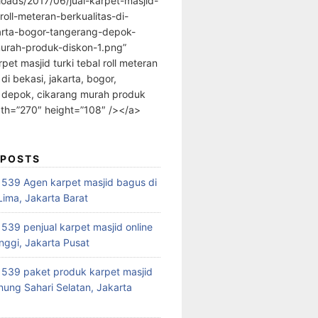
loads/2017/06/jual-karpet-masjid-
-roll-meteran-berkualitas-di-
arta-bogor-tangerang-depok-
urah-produk-diskon-1.png”
rpet masjid turki tebal roll meteran
 di bekasi, jakarta, bogor,
 depok, cikarang murah produk
dth=”270″ height=”108″ /></a>
 POSTS
39 Agen karpet masjid bagus di
ima, Jakarta Barat
39 penjual karpet masjid online
nggi, Jakarta Pusat
539 paket produk karpet masjid
nung Sahari Selatan, Jakarta