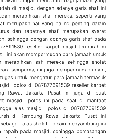
 ini akan dangat membantu bagi jamaah yang
dah di masjid, dengan adanya garis shaf ini
dah merapihkan shaf mereka, seperti yang
haf merupakn hal yang paling penting dalam
lurus dan rapatnya shaf merupakan syarat
ah, sehingga dengan adanya garis shaf pada
77691539 reseller karpet masjid termurah di
t ini akan mempermudah para jamaah untuk
n merapihkan sah mereka sehingga sholat
ecara sempurna, ini juga mempermudah imam,
tugas untuk mengatur para jamaah termasuk
asjid polos di 087877691539 reseller karpet
ng Rawa, Jakarta Pusat ini juga di buat
t masjid polos ini pada saat di manfaat
ingga alas masjid polos di 087877691539
murah di Kampung Rawa, Jakarta Pusat ini
sebagai alas sholat. disain menyambung ini
 rapaih pada masjid, sehingga pemasangan