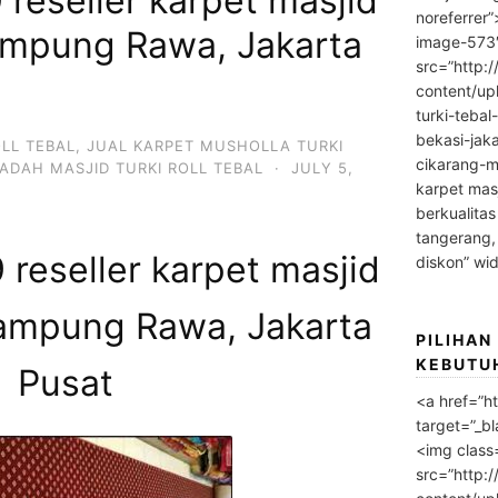
reseller karpet masjid
noreferrer
ampung Rawa, Jakarta
image-573
src=”http:
content/up
turki-tebal
bekasi-jak
OLL TEBAL
,
JUAL KARPET MUSHOLLA TURKI
cikarang-m
ADAH MASJID TURKI ROLL TEBAL
·
JULY 5,
karpet masj
berkualitas
tangerang,
reseller karpet masjid
diskon” wi
Kampung Rawa, Jakarta
PILIHAN
KEBUTU
Pusat
<a href=”h
target=”_bl
<img class
src=”http: