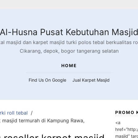
Al-Husna Pusat Kebutuhan Masji
l masjid dan karpet masjid turki polos tebal berkualitas rol
Cikarang, depok, bogor tangerang selatan
HOME
Find Us On Google
Jual Karpet Masjid
ki roll tebal
PROMO 
t masjid termurah di Kampung Rawa,
<a
href=”http
masjid” tar