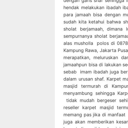
dengan garis shaf sehingga
hendak melakukan ibadah iba
para jamaah bisa dengan mu
sudah kita ketahui bahwa s
sholat berjamaah, dimana 
sempurnanya sholat berjama
alas musholla polos di 0878
Kampung Rawa, Jakarta Pusa
merapatkan, meluruskan da
jamaahpun bisa di lakukan s
sebab imam ibadah juga ber
dalam urusan shaf. Karpet m
masjid termurah di Kampu
menyambung sehingga Karpe
tidak mudah bergeser seh
reseller karpet masjid ter
memang pas jika di manfaat 
juga akan memberikan kesan