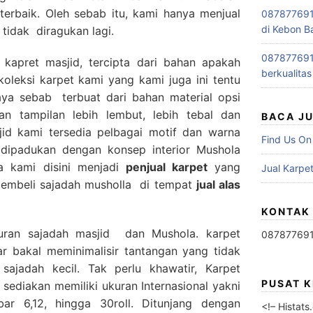
terbaik. Oleh sebab itu, kami hanya menjual
0878776915
di Kebon B
 tidak diragukan lagi.
0878776915
 kapret masjid, tercipta dari bahan apakah
berkualitas
oleksi karpet kami yang kami juga ini tentu
ya sebab terbuat dari bahan material opsi
n tampilan lebih lembut, lebih tebal dan
BACA J
id kami tersedia pelbagai motif dan warna
Find Us On
a dipadukan dengan konsep interior Mushola
a kami disini menjadi
penjual karpet
yang
Jual Karpet
embeli sajadah musholla di tempat
jual alas
KONTAK
uran sajadah masjid dan Mushola. karpet
08787769
r bakal meminimalisir tantangan yang tidak
 sajadah kecil. Tak perlu khawatir, Karpet
PUSAT 
ediakan memiliki ukuran Internasional yakni
ar 6,12, hingga 30roll. Ditunjang dengan
<!– Histat