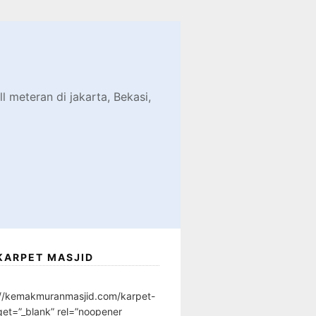
d
l meteran di jakarta, Bekasi,
KARPET MASJID
://kemakmuranmasjid.com/karpet-
get=”_blank” rel=”noopener