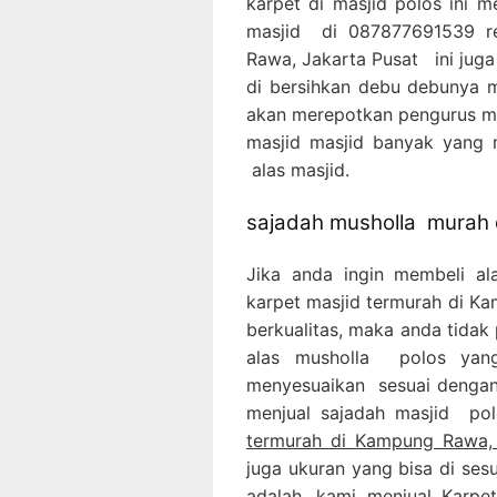
karpet di masjid polos ini 
masjid di 087877691539 re
Rawa, Jakarta Pusat ini jug
di bersihkan debu debunya 
akan merepotkan pengurus mas
masjid masjid banyak yang
alas masjid.
sajadah musholla murah d
Jika anda ingin membeli al
karpet masjid termurah di 
berkualitas, maka anda tidak 
alas musholla polos yang
menyesuaikan sesuai dengan 
menjual sajadah masjid po
termurah di Kampung Rawa, 
juga ukuran yang bisa di ses
adalah, kami menjual Karpet