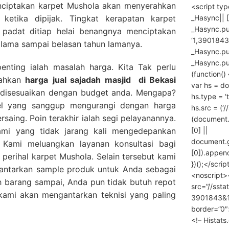
ciptakan karpet Mushola akan menyerahkan
<script ty
_Hasync|| [
ketika dipijak. Tingkat kerapatan karpet
_Hasync.pus
 padat ditiap helai benangnya menciptakan
‘1,3901843
 lama sampai belasan tahun lamanya.
_Hasync.push
_Hasync.push
penting ialah masalah harga. Kita Tak perlu
(function() 
rahkan
harga
jual sajadah masjid
di Bekasi
var hs = do
a disesuaikan dengan budget anda. Mengapa?
hs.type = ‘
el yang sanggup mengurangi dengan harga
hs.src = (‘/
rsaing. Poin terakhir ialah segi pelayanannya.
(document
[0] ||
mi yang tidak jarang kali mengedepankan
document.
 Kami meluangkan layanan konsultasi bagi
[0]).append
erihal karpet Mushola. Selain tersebut kami
})();</scrip
gantarkan sample produk untuk Anda sebagai
<noscript>
 barang sampai, Anda pun tidak butuh repot
src=”//ssta
ami akan mengantarkan teknisi yang paling
3901843&10
border=”0″
<!– Histat