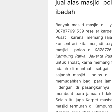
jual alas masjid po
ibadah
Banyak masjid masjid di 
087877691539 reseller karpe
Pusat karena memang sajad
konsentrasi kita menjadi te
masjid polos di
0878776
Kampung Rawa, Jakarta Pus
untuk sholat, karna memang f
adalah di manfaat sebgai a
sajadah masjid polos di 
memudahkan bagi para jam
dengan di pasangkannya K
membuat para jamaah tidak
Selain itu juga Karpet mush
masjid termurah di Kampung