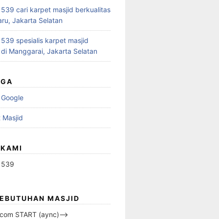
39 cari karpet masjid berkualitas
aru, Jakarta Selatan
39 spesialis karpet masjid
 di Manggarai, Jakarta Selatan
UGA
 Google
 Masjid
 KAMI
1539
KEBUTUHAN MASJID
s.com START (aync)–>