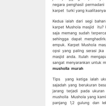
negara penghasil permadani 
karpet turki yang kualitasnya
Kedua ialah dari segi bahan
karpet Mushola masjid itu? k
saja memang sudah terperca
sehingga dapat menghadirka
empuk. Karpet Mushola masj
opsi yang paling serasi jk
masjid anda. Itulah mengap
sangat menyarankan untuk m
musholla
murah
Tips yang ketiga ialah uk
sajadah yang berukuran besa
jarang terjadi pada ukuran
musholla Mushola yang kami s
panjang 1,2 gulung dan leb