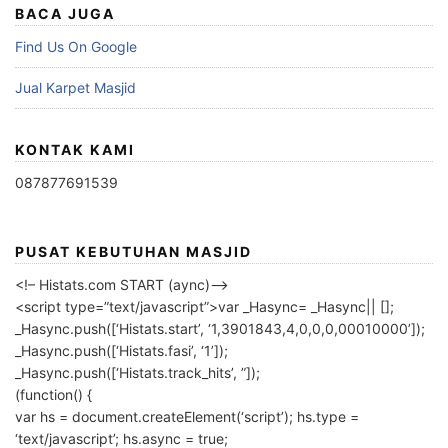
BACA JUGA
Find Us On Google
Jual Karpet Masjid
KONTAK KAMI
087877691539
PUSAT KEBUTUHAN MASJID
<!– Histats.com START (aync)–>
<script type=”text/javascript”>var _Hasync= _Hasync|| [];
_Hasync.push([‘Histats.start’, ‘1,3901843,4,0,0,0,00010000’]);
_Hasync.push([‘Histats.fasi’, ‘1’]);
_Hasync.push([‘Histats.track_hits’, ”]);
(function() {
var hs = document.createElement(‘script’); hs.type =
‘text/javascript’; hs.async = true;