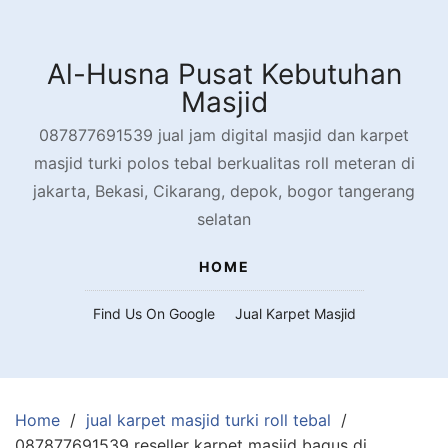
Skip
to
content
Al-Husna Pusat Kebutuhan
Masjid
087877691539 jual jam digital masjid dan karpet
masjid turki polos tebal berkualitas roll meteran di
jakarta, Bekasi, Cikarang, depok, bogor tangerang
selatan
HOME
Find Us On Google
Jual Karpet Masjid
Home
jual karpet masjid turki roll tebal
087877691539 reseller karpet masjid bagus di