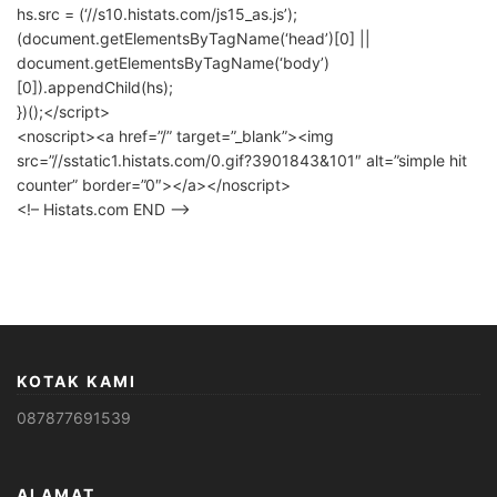
hs.src = (‘//s10.histats.com/js15_as.js’);
(document.getElementsByTagName(‘head’)[0] ||
document.getElementsByTagName(‘body’)
[0]).appendChild(hs);
})();</script>
<noscript><a href=”/” target=”_blank”><img
src=”//sstatic1.histats.com/0.gif?3901843&101″ alt=”simple hit
counter” border=”0″></a></noscript>
<!– Histats.com END –>
KOTAK KAMI
087877691539
ALAMAT