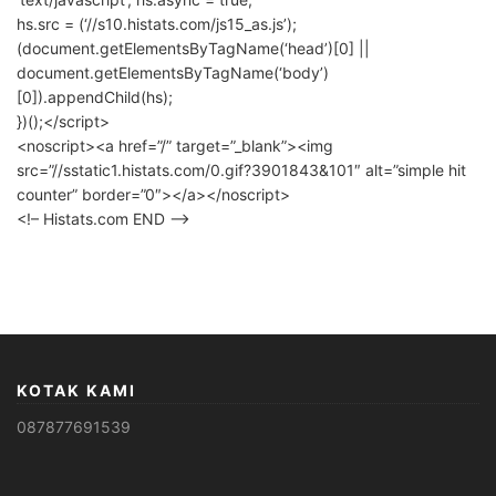
hs.src = (‘//s10.histats.com/js15_as.js’);
(document.getElementsByTagName(‘head’)[0] ||
document.getElementsByTagName(‘body’)
[0]).appendChild(hs);
})();</script>
<noscript><a href=”/” target=”_blank”><img
src=”//sstatic1.histats.com/0.gif?3901843&101″ alt=”simple hit
counter” border=”0″></a></noscript>
<!– Histats.com END –>
KOTAK KAMI
087877691539