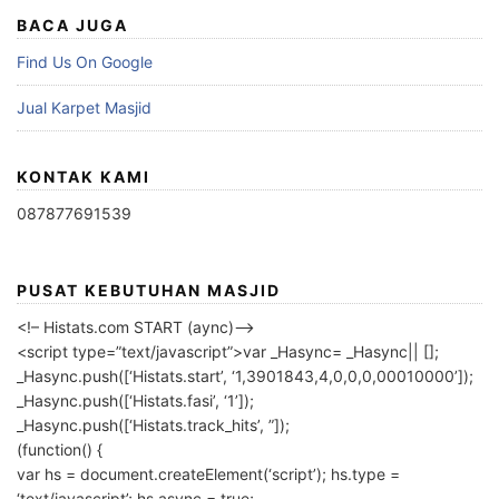
BACA JUGA
Find Us On Google
Jual Karpet Masjid
KONTAK KAMI
087877691539
PUSAT KEBUTUHAN MASJID
<!– Histats.com START (aync)–>
<script type=”text/javascript”>var _Hasync= _Hasync|| [];
_Hasync.push([‘Histats.start’, ‘1,3901843,4,0,0,0,00010000’]);
_Hasync.push([‘Histats.fasi’, ‘1’]);
_Hasync.push([‘Histats.track_hits’, ”]);
(function() {
var hs = document.createElement(‘script’); hs.type =
‘text/javascript’; hs.async = true;