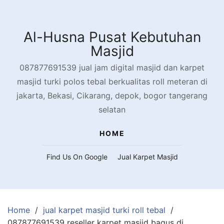
Skip
to
content
Al-Husna Pusat Kebutuhan
Masjid
087877691539 jual jam digital masjid dan karpet
masjid turki polos tebal berkualitas roll meteran di
jakarta, Bekasi, Cikarang, depok, bogor tangerang
selatan
HOME
Find Us On Google
Jual Karpet Masjid
Home
jual karpet masjid turki roll tebal
087877691539 reseller karpet masjid bagus di