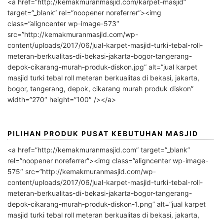
<a href=”http://kemakmuranmasjid.com/karpet-masjid”
target=”_blank” rel=”noopener noreferrer”><img
class=”aligncenter wp-image-573″
src=”http://kemakmuranmasjid.com/wp-
content/uploads/2017/06/jual-karpet-masjid-turki-tebal-roll-
meteran-berkualitas-di-bekasi-jakarta-bogor-tangerang-
depok-cikarang-murah-produk-diskon.jpg” alt=”jual karpet
masjid turki tebal roll meteran berkualitas di bekasi, jakarta,
bogor, tangerang, depok, cikarang murah produk diskon”
width=”270″ height=”100″ /></a>
PILIHAN PRODUK PUSAT KEBUTUHAN MASJID
<a href=”http://kemakmuranmasjid.com” target=”_blank”
rel=”noopener noreferrer”><img class=”aligncenter wp-image-
575″ src=”http://kemakmuranmasjid.com/wp-
content/uploads/2017/06/jual-karpet-masjid-turki-tebal-roll-
meteran-berkualitas-di-bekasi-jakarta-bogor-tangerang-
depok-cikarang-murah-produk-diskon-1.png” alt=”jual karpet
masjid turki tebal roll meteran berkualitas di bekasi, jakarta,