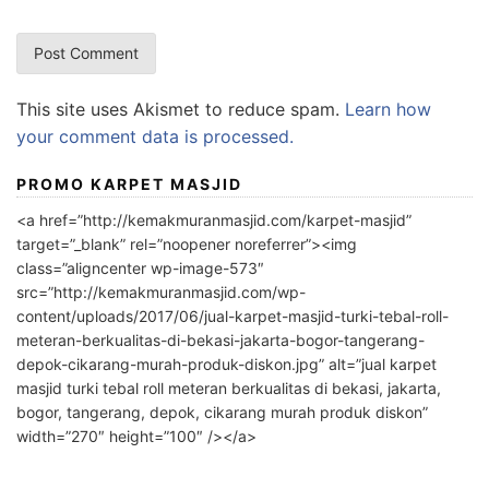
This site uses Akismet to reduce spam.
Learn how
your comment data is processed.
PROMO KARPET MASJID
<a href=”http://kemakmuranmasjid.com/karpet-masjid”
target=”_blank” rel=”noopener noreferrer”><img
class=”aligncenter wp-image-573″
src=”http://kemakmuranmasjid.com/wp-
content/uploads/2017/06/jual-karpet-masjid-turki-tebal-roll-
meteran-berkualitas-di-bekasi-jakarta-bogor-tangerang-
depok-cikarang-murah-produk-diskon.jpg” alt=”jual karpet
masjid turki tebal roll meteran berkualitas di bekasi, jakarta,
bogor, tangerang, depok, cikarang murah produk diskon”
width=”270″ height=”100″ /></a>