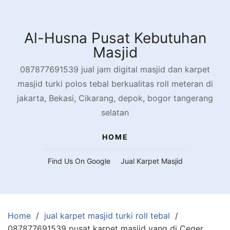
Skip
to
content
Al-Husna Pusat Kebutuhan
Masjid
087877691539 jual jam digital masjid dan karpet
masjid turki polos tebal berkualitas roll meteran di
jakarta, Bekasi, Cikarang, depok, bogor tangerang
selatan
HOME
Find Us On Google
Jual Karpet Masjid
Home
jual karpet masjid turki roll tebal
087877691539 pusat karpet masjid yang di Ceger,