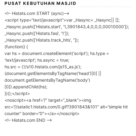
PUSAT KEBUTUHAN MASJID
<!– Histats.com START (aync)–>
<script type=”text/javascript”>var _Hasync= _Hasync|| [];
_Hasync.push([‘Histats.start’, ‘1,3901843,4,0,0,0,00010000’]);
_Hasync.push([‘Histats.fasi’, ‘1’]);
_Hasync.push([‘Histats.track_hits’, ”]);
(function() {
var hs = document.createElement(‘script’); hs.type =
‘text/javascript’; hs.async = true;
hs.src = (‘//s10.histats.com/js15_as.js’);
(document.getElementsByTagName(‘head’)[0] ||
document.getElementsByTagName(‘body’)
[0]).appendChild(hs);
})();</script>
<noscript><a href=”/” target=”_blank”><img
src=”//sstatic1.histats.com/0.gif?3901843&101″ alt=”simple hit
counter” border=”0″></a></noscript>
<!– Histats.com END –>