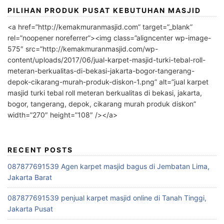
PILIHAN PRODUK PUSAT KEBUTUHAN MASJID
<a href=”http://kemakmuranmasjid.com” target=”_blank”
rel=”noopener noreferrer”><img class=”aligncenter wp-image-
575″ src=”http://kemakmuranmasjid.com/wp-
content/uploads/2017/06/jual-karpet-masjid-turki-tebal-roll-
meteran-berkualitas-di-bekasi-jakarta-bogor-tangerang-
depok-cikarang-murah-produk-diskon-1.png” alt=”jual karpet
masjid turki tebal roll meteran berkualitas di bekasi, jakarta,
bogor, tangerang, depok, cikarang murah produk diskon”
width=”270″ height=”108″ /></a>
RECENT POSTS
087877691539 Agen karpet masjid bagus di Jembatan Lima,
Jakarta Barat
087877691539 penjual karpet masjid online di Tanah Tinggi,
Jakarta Pusat