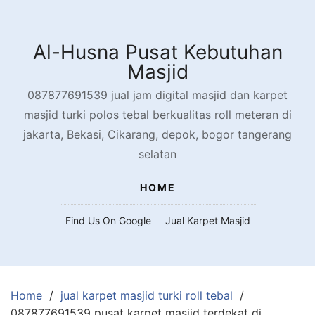
Skip
to
content
Al-Husna Pusat Kebutuhan
Masjid
087877691539 jual jam digital masjid dan karpet
masjid turki polos tebal berkualitas roll meteran di
jakarta, Bekasi, Cikarang, depok, bogor tangerang
selatan
HOME
Find Us On Google
Jual Karpet Masjid
Home
jual karpet masjid turki roll tebal
087877691539 pusat karpet masjid terdekat di