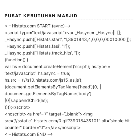
PUSAT KEBUTUHAN MASJID
<!– Histats.com START (aync)–>
<script type=”text/javascript”>var _Hasync= _Hasync|| [];
_Hasync.push([‘Histats.start’, ‘1,3901843,4,0,0,0,00010000’]);
_Hasync.push([‘Histats.fasi’, ‘1’]);
_Hasync.push([‘Histats.track_hits’, ”]);
(function() {
var hs = document.createElement(‘script’); hs.type =
‘text/javascript’; hs.async = true;
hs.src = (‘//s10.histats.com/js15_as.js’);
(document.getElementsByTagName(‘head’)[0] ||
document.getElementsByTagName(‘body’)
[0]).appendChild(hs);
})();</script>
<noscript><a href=”/” target=”_blank”><img
src=”//sstatic1.histats.com/0.gif?3901843&101″ alt=”simple hit
counter” border=”0″></a></noscript>
<!– Histats.com END –>