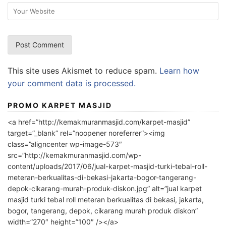
This site uses Akismet to reduce spam.
Learn how
your comment data is processed.
PROMO KARPET MASJID
<a href=”http://kemakmuranmasjid.com/karpet-masjid”
target=”_blank” rel=”noopener noreferrer”><img
class=”aligncenter wp-image-573″
src=”http://kemakmuranmasjid.com/wp-
content/uploads/2017/06/jual-karpet-masjid-turki-tebal-roll-
meteran-berkualitas-di-bekasi-jakarta-bogor-tangerang-
depok-cikarang-murah-produk-diskon.jpg” alt=”jual karpet
masjid turki tebal roll meteran berkualitas di bekasi, jakarta,
bogor, tangerang, depok, cikarang murah produk diskon”
width=”270″ height=”100″ /></a>