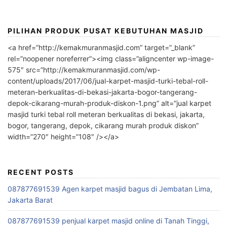
PILIHAN PRODUK PUSAT KEBUTUHAN MASJID
<a href=”http://kemakmuranmasjid.com” target=”_blank”
rel=”noopener noreferrer”><img class=”aligncenter wp-image-
575″ src=”http://kemakmuranmasjid.com/wp-
content/uploads/2017/06/jual-karpet-masjid-turki-tebal-roll-
meteran-berkualitas-di-bekasi-jakarta-bogor-tangerang-
depok-cikarang-murah-produk-diskon-1.png” alt=”jual karpet
masjid turki tebal roll meteran berkualitas di bekasi, jakarta,
bogor, tangerang, depok, cikarang murah produk diskon”
width=”270″ height=”108″ /></a>
RECENT POSTS
087877691539 Agen karpet masjid bagus di Jembatan Lima,
Jakarta Barat
087877691539 penjual karpet masjid online di Tanah Tinggi,