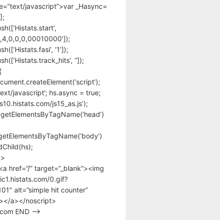
pe=”text/javascript”>var _Hasync=
];
h([‘Histats.start’,
,4,0,0,0,00010000’]);
([‘Histats.fasi’, ‘1’]);
([‘Histats.track_hits’, ”]);
{
cument.createElement(‘script’);
text/javascript’; hs.async = true;
/s10.histats.com/js15_as.js’);
.getElementsByTagName(‘head’)
getElementsByTagName(‘body’)
Child(hs);
t>
<a href=”/” target=”_blank”><img
tic1.histats.com/0.gif?
1″ alt=”simple hit counter”
></a></noscript>
s.com END –>