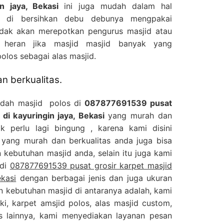
in jaya, Bekasi
ini juga mudah dalam hal
n di bersihkan debu debunya mengpakai
dak akan merepotkan pengurus masjid atau
 heran jika masjid masjid banyak yang
los sebagai alas masjid.
n berkualitas.
jadah masjid polos di
087877691539 pusat
 di kayuringin jaya, Bekasi
yang murah dan
ak perlu lagi bingung , karena kami disini
 yang murah dan berkualitas anda juga bisa
kebutuhan masjid anda, selain itu juga kami
 di
087877691539 pusat grosir karpet masjid
ekasi
dengan berbagai jenis dan juga ukuran
n kebutuhan masjid di antaranya adalah, kami
ki, karpet amsjid polos, alas masjid custom,
is lainnya, kami menyediakan layanan pesan