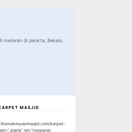
d
l meteran di jakarta, Bekasi,
KARPET MASJID
://kemakmuranmasjid.com/karpet-
get=”_blank” rel=”noopener