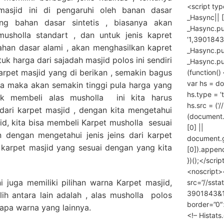
<script ty
masjid ini di pengaruhi oleh banan dasar
_Hasync|| [
ng bahan dasar sintetis , biasanya akan
_Hasync.pus
musholla standart , dan untuk jenis kapret
‘1,3901843
han dasar alami , akan menghasilkan kapret
_Hasync.push
k harga dari sajadah masjid polos ini sendiri
_Hasync.push
arpet masjid yang di berikan , semakin bagus
(function() 
var hs = do
nya maka akan semakin tinggi pula harga yang
hs.type = ‘
uk membeli alas musholla ini kita harus
hs.src = (‘/
 dari karpet masjid , dengan kita mengetahui
(document
jid, kita bisa membeli Karpet musholla sesuai
[0] ||
 dengan mengetahui jenis jeins dari karpet
document.
 karpet masjid yang sesuai dengan yang kita
[0]).append
})();</scrip
<noscript>
i juga memiliki pilihan warna Karpet masjid,
src=”//ssta
3901843&10
ih antara lain adalah , alas musholla polos
border=”0″
rapa warna yang lainnya.
<!– Histat