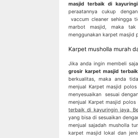
masjid terbaik di kayuring
peraatannya cukup denga
vaccum cleaner sehingga ti
marbot masjid, maka tak
menggunakan karpet masjid po
Karpet musholla murah da
Jika anda ingin membeli sa
grosir karpet masjid terbaik
berkualitas, maka anda tid
menjual Karpet masjid polos
menyesuaikan sesuai dengan 
menjual Karpet masjid polos
terbaik di kayuringin jaya, B
yang bisa di sesuaikan denga
menjual sajadah musholla tur
karpet masjid lokal dan jen