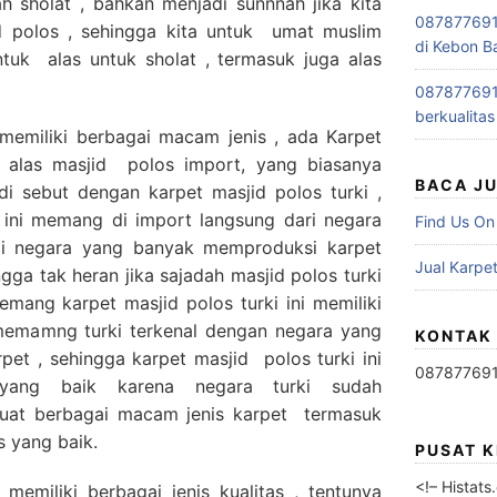
h sholat , bahkan menjadi sunnnah jika kita
0878776915
polos , sehingga kita untuk umat muslim
di Kebon B
uk alas untuk sholat , termasuk juga alas
0878776915
berkualitas
 memiliki berbagai macam jenis , ada Karpet
a alas masjid polos import, yang biasanya
BACA J
di sebut dengan karpet masjid polos turki ,
 ini memang di import langsung dari negara
Find Us On
di negara yang banyak memproduksi karpet
Jual Karpet
gga tak heran jika sajadah masjid polos turki
memang karpet masjid polos turki ini memiliki
 memamng turki terkenal dengan negara yang
KONTAK
et , sehingga karpet masjid polos turki ini
08787769
t yang baik karena negara turki sudah
at berbagai macam jenis karpet termasuk
s yang baik.
PUSAT 
<!– Histat
 memiliki berbagai jenis kualitas , tentunya