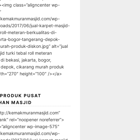
”><img class=”aligncenter wp-
″
//kemakmuranmasjid.com/wp-
loads/2017/06/jual-karpet-masjid-
-roll-meteran-berkualitas-di-
arta-bogor-tangerang-depok-
urah-produk-diskon.jpg” alt=”jual
id turki tebal roll meteran
 di bekasi, jakarta, bogor,
 depok, cikarang murah produk
dth=”270″ height=”100″ /></a>
 PRODUK PUSAT
HAN MASJID
ttp://kemakmuranmasjid.com”
ank” rel=”noopener noreferrer”>
=”aligncenter wp-image-575″
//kemakmuranmasjid.com/wp-