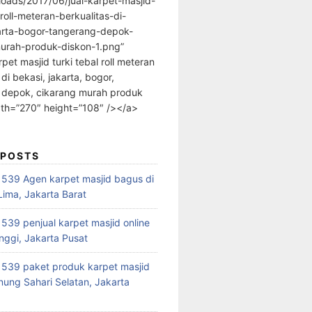
loads/2017/06/jual-karpet-masjid-
-roll-meteran-berkualitas-di-
arta-bogor-tangerang-depok-
urah-produk-diskon-1.png”
rpet masjid turki tebal roll meteran
 di bekasi, jakarta, bogor,
 depok, cikarang murah produk
dth=”270″ height=”108″ /></a>
 POSTS
39 Agen karpet masjid bagus di
ima, Jakarta Barat
39 penjual karpet masjid online
nggi, Jakarta Pusat
539 paket produk karpet masjid
nung Sahari Selatan, Jakarta