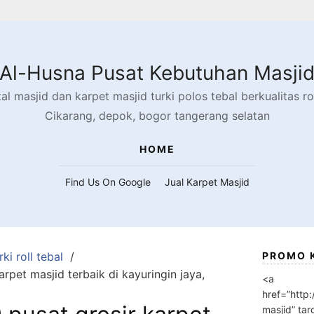
Al-Husna Pusat Kebutuhan Masji
l masjid dan karpet masjid turki polos tebal berkualitas rol
Cikarang, depok, bogor tangerang selatan
HOME
Find Us On Google
Jual Karpet Masjid
ki roll tebal
PROMO 
pet masjid terbaik di kayuringin jaya,
<a
href=”http
masjid” tar