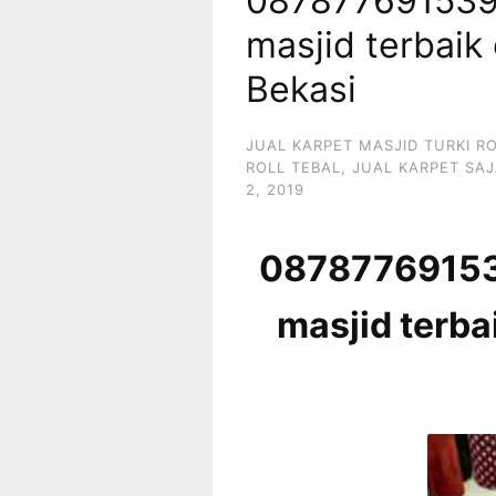
087877691539 
masjid terbaik 
Bekasi
JUAL KARPET MASJID TURKI R
ROLL TEBAL
,
JUAL KARPET SAJ
2, 2019
087877691539
masjid terbai