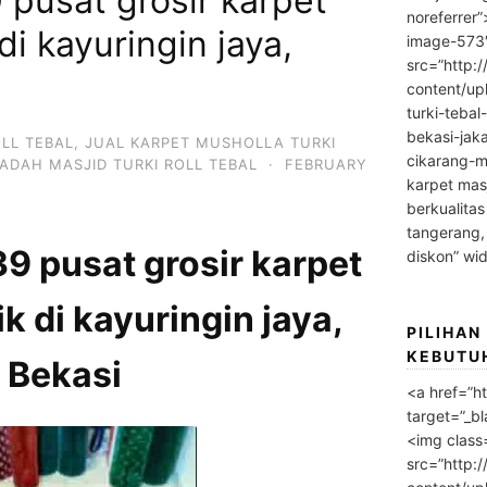
pusat grosir karpet
noreferrer
di kayuringin jaya,
image-573
src=”http:
content/up
turki-tebal
bekasi-jak
OLL TEBAL
,
JUAL KARPET MUSHOLLA TURKI
cikarang-m
ADAH MASJID TURKI ROLL TEBAL
·
FEBRUARY
karpet masj
berkualitas
tangerang,
 pusat grosir karpet
diskon” wi
k di kayuringin jaya,
PILIHAN
KEBUTU
Bekasi
<a href=”h
target=”_bl
<img class
src=”http: