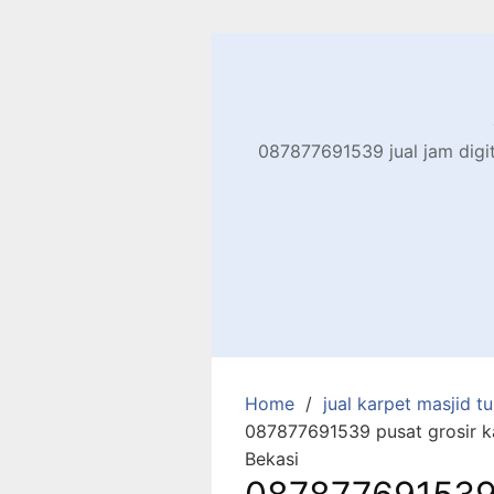
Skip
to
content
087877691539 jual jam digita
Home
jual karpet masjid tur
087877691539 pusat grosir kar
Bekasi