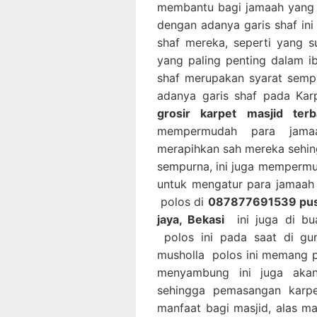
membantu bagi jamaah yang 
dengan adanya garis shaf in
shaf mereka, seperti yang 
yang paling penting dalam i
shaf merupakan syarat semp
adanya garis shaf pada Ka
grosir karpet masjid ter
mempermudah para jamaa
merapihkan sah mereka sehin
sempurna, ini juga mempermu
untuk mengatur para jamaah 
polos di
087877691539 pusat
jaya, Bekasi
ini juga di b
polos ini pada saat di gu
musholla polos ini memang pa
menyambung ini juga akan
sehingga pemasangan karpe
manfaat bagi masjid, alas m