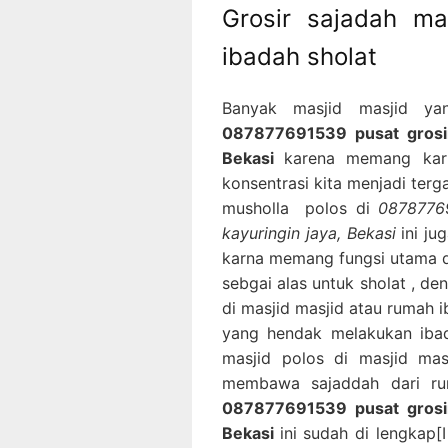
Grosir sajadah ma
ibadah sholat
Banyak masjid masjid ya
087877691539 pusat grosir 
Bekasi
karena memang karp
konsentrasi kita menjadi terg
musholla polos di
08787769
kayuringin jaya, Bekasi
ini ju
karna memang fungsi utama da
sebgai alas untuk sholat , d
di masjid masjid atau rumah
yang hendak melakukan iba
masjid polos di masjid mas
membawa sajaddah dari rum
087877691539 pusat grosir 
Bekasi
ini sudah di lengkap[