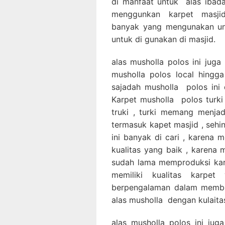
di manfaat untuk alas ibada
menggunkan karpet masjid 
banyak yang mengunakan unt
untuk di gunakan di masjid.
alas musholla polos ini juga
musholla polos local hingg
sajadah musholla polos ini 
Karpet musholla polos turki
truki , turki memang menja
termasuk kapet masjid , sehin
ini banyak di cari , karena 
kualitas yang baik , karena
sudah lama memproduksi karp
memiliki kualitas karpe
berpengalaman dalam membu
alas musholla dengan kulaita
alas musholla polos ini juga