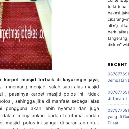
content/up
turki-tebal
bekasi-jak
cikarang-m
alt=”jual ka
berkualitas
tangerang,
diskon” wi
RECENT
0878776915
karpet masjid terbaik di kayuringin jaya,
Jembatan L
s mnemang menjadi salah satu alas masjid
0878776915
i , pasalnya karpet masjid polos ini tidak
di Tanah Ti
polos , sehingga jika di manfaat sebagai alas
gai pengguna akan lebih nyaman dan juga
087877691
k dalam menjalankan ibadah terutama ibadah
yang di Gu
t masjid polos ini sangat di sarankan untuk
Pusat