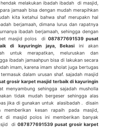
hendak melakukan ibadah ibadah di masjid,
i para jamaah bisa dengan mudah merapihkan
sudah kita ketahui bahwa shaf merupakn hal
badah berjamaah, dimana lurus dan rapatnya
urnanya ibadah berjamaah, sehingga dengan
rpet masjid polos di
087877691539 pusat
baik di kayuringin jaya, Bekasi
ini akan
h untuk merapatkan, meluruskan dan
gga ibadah jamaahpun bisa di lakukan secara
dah imam, karena imam sholat juga bertugas
termasuk dalam urusan shaf. sajadah masjid
 grosir karpet masjid terbaik di kayuringin
uat menyambung sehingga sajadah musholla
nakan tidak mudah bergeser sehingga alas
s jika di gunakan untuk alasibadah . disain
 memberikan kesan rapaih pada masjid,
t di masjid polos ini memberikan banyak
asjid di
087877691539 pusat grosir karpet