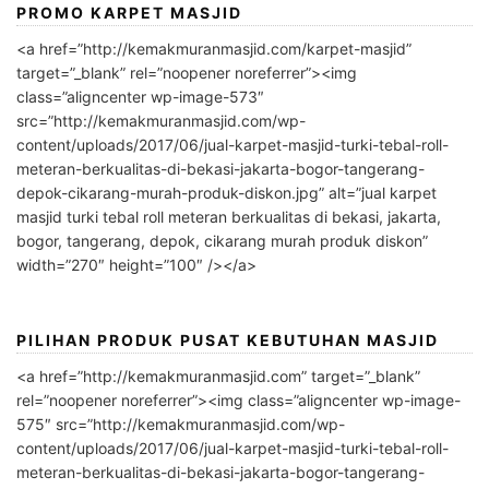
PROMO KARPET MASJID
<a href=”http://kemakmuranmasjid.com/karpet-masjid”
target=”_blank” rel=”noopener noreferrer”><img
class=”aligncenter wp-image-573″
src=”http://kemakmuranmasjid.com/wp-
content/uploads/2017/06/jual-karpet-masjid-turki-tebal-roll-
meteran-berkualitas-di-bekasi-jakarta-bogor-tangerang-
depok-cikarang-murah-produk-diskon.jpg” alt=”jual karpet
masjid turki tebal roll meteran berkualitas di bekasi, jakarta,
bogor, tangerang, depok, cikarang murah produk diskon”
width=”270″ height=”100″ /></a>
PILIHAN PRODUK PUSAT KEBUTUHAN MASJID
<a href=”http://kemakmuranmasjid.com” target=”_blank”
rel=”noopener noreferrer”><img class=”aligncenter wp-image-
575″ src=”http://kemakmuranmasjid.com/wp-
content/uploads/2017/06/jual-karpet-masjid-turki-tebal-roll-
meteran-berkualitas-di-bekasi-jakarta-bogor-tangerang-