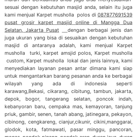
sesuai dengan kebutuhan masjid anda, selain itu juga
kami menjual Karpet musholla polos di
087877691539
pusat grosir karpet masjid online di Mangga Dua
Selatan, Jakarta Pusat
dengan berbagai jenis dan
juga ukuran yang bisa di sesuaikan dengan kebutuhan
masjid di antaranya adalah, kami menjual Karpet
musholla turki, karpet amsjid polos, Karpet musholla
custom, Karpet musholla lokal dan jenis lainnya, kami
menyediakan layanan pesan antar dimana kami siap
untuk mengantarkan barang pesanan anda ke berbagai
wilayah yang ada di indonesia seperti
karawang,Bekasi, cikarang, cibitung, tambun, jakarta,
depok, bogor, tangerang selatan, poncok indah,
kebanyoran baru, cempaka mas, kemayoran, tanjung
priuk, gambir, senen, tanah abang, jatinegara, pekayon,
cibinong, cengkareng, cianjur,cikunir, cikini,manggarai,
glodok, kota, fatmawati, pasar minggu, pancoran,
monas, pondok pinang, pondok aren, duren jaya, duren