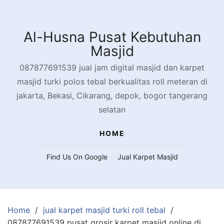
Skip
to
content
Al-Husna Pusat Kebutuhan
Masjid
087877691539 jual jam digital masjid dan karpet
masjid turki polos tebal berkualitas roll meteran di
jakarta, Bekasi, Cikarang, depok, bogor tangerang
selatan
HOME
Find Us On Google
Jual Karpet Masjid
Home
jual karpet masjid turki roll tebal
087877691539 pusat grosir karpet masjid online di