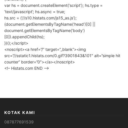
var hs = document.createElement(‘script’); hs.type =
‘text/javascript’; hs.async = true;
hs.src = (‘//s10.histats.com/js15_as.js’);
(document.getElementsByTagName(‘head’)[0] ||
document.getElementsByTagName(‘body’)
[0]).appendChild(hs);
})();</script>
<noscript><a href=”/” target=”_blank”><img
src=”//sstatic1.histats.com/0.gif?3901843&101″ alt=”simple hit
counter” border=”0″></a></noscript>
<!– Histats.com END –>
KOTAK KAMI
087877691539