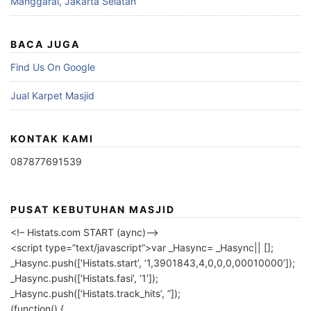
Manggarai, Jakarta Selatan
BACA JUGA
Find Us On Google
Jual Karpet Masjid
KONTAK KAMI
087877691539
PUSAT KEBUTUHAN MASJID
<!– Histats.com START (aync)–>
<script type=”text/javascript”>var _Hasync= _Hasync|| [];
_Hasync.push([‘Histats.start’, ‘1,3901843,4,0,0,0,00010000’]);
_Hasync.push([‘Histats.fasi’, ‘1’]);
_Hasync.push([‘Histats.track_hits’, ”]);
(function() {