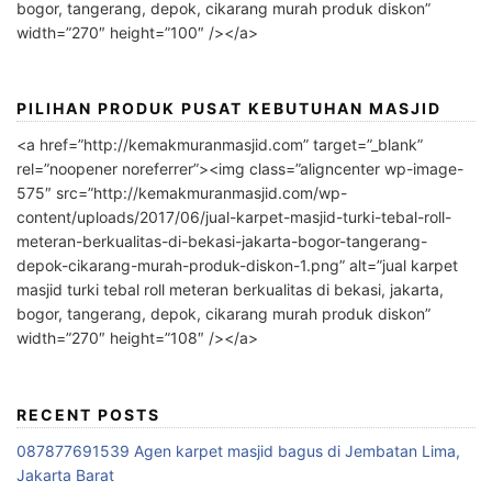
bogor, tangerang, depok, cikarang murah produk diskon”
width=”270″ height=”100″ /></a>
PILIHAN PRODUK PUSAT KEBUTUHAN MASJID
<a href=”http://kemakmuranmasjid.com” target=”_blank”
rel=”noopener noreferrer”><img class=”aligncenter wp-image-
575″ src=”http://kemakmuranmasjid.com/wp-
content/uploads/2017/06/jual-karpet-masjid-turki-tebal-roll-
meteran-berkualitas-di-bekasi-jakarta-bogor-tangerang-
depok-cikarang-murah-produk-diskon-1.png” alt=”jual karpet
masjid turki tebal roll meteran berkualitas di bekasi, jakarta,
bogor, tangerang, depok, cikarang murah produk diskon”
width=”270″ height=”108″ /></a>
RECENT POSTS
087877691539 Agen karpet masjid bagus di Jembatan Lima,
Jakarta Barat