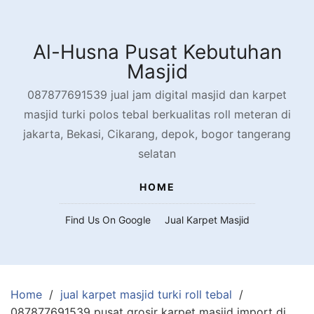
Skip
to
content
Al-Husna Pusat Kebutuhan
Masjid
087877691539 jual jam digital masjid dan karpet
masjid turki polos tebal berkualitas roll meteran di
jakarta, Bekasi, Cikarang, depok, bogor tangerang
selatan
HOME
Find Us On Google
Jual Karpet Masjid
Home
jual karpet masjid turki roll tebal
087877691539 pusat grosir karpet masjid import di