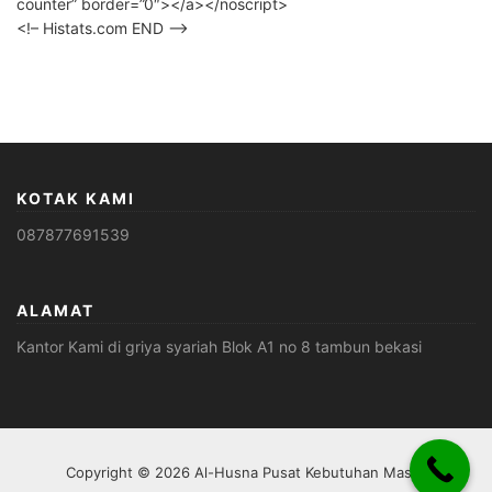
counter” border=”0″></a></noscript>
<!– Histats.com END –>
KOTAK KAMI
087877691539
ALAMAT
Kantor Kami di griya syariah Blok A1 no 8 tambun bekasi
Copyright © 2026 Al-Husna Pusat Kebutuhan Masjid