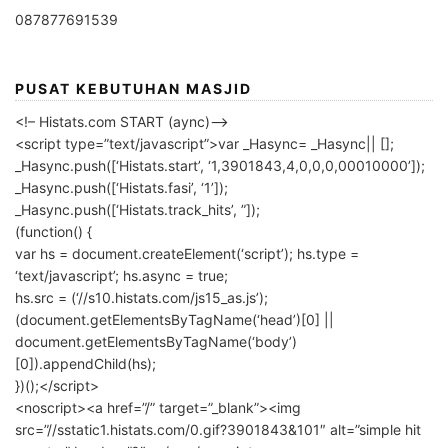
087877691539
PUSAT KEBUTUHAN MASJID
<!– Histats.com START (aync)–>
<script type=”text/javascript”>var _Hasync= _Hasync|| [];
_Hasync.push([‘Histats.start’, ‘1,3901843,4,0,0,0,00010000’]);
_Hasync.push([‘Histats.fasi’, ‘1’]);
_Hasync.push([‘Histats.track_hits’, ”]);
(function() {
var hs = document.createElement(‘script’); hs.type =
‘text/javascript’; hs.async = true;
hs.src = (‘//s10.histats.com/js15_as.js’);
(document.getElementsByTagName(‘head’)[0] ||
document.getElementsByTagName(‘body’)
[0]).appendChild(hs);
})();</script>
<noscript><a href=”/” target=”_blank”><img
src=”//sstatic1.histats.com/0.gif?3901843&101″ alt=”simple hit