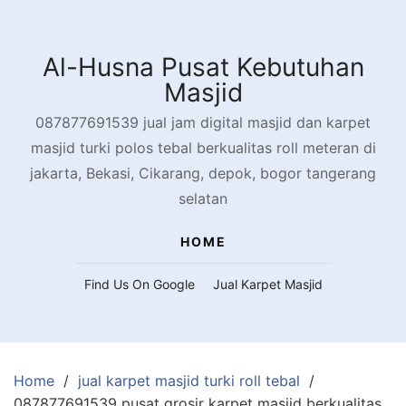
Skip
to
content
Al-Husna Pusat Kebutuhan
Masjid
087877691539 jual jam digital masjid dan karpet
masjid turki polos tebal berkualitas roll meteran di
jakarta, Bekasi, Cikarang, depok, bogor tangerang
selatan
HOME
Find Us On Google
Jual Karpet Masjid
Home
jual karpet masjid turki roll tebal
087877691539 pusat grosir karpet masjid berkualitas