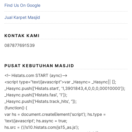
Find Us On Google
Jual Karpet Masjid
KONTAK KAMI
087877691539
PUSAT KEBUTUHAN MASJID
<!– Histats.com START (aync)–>
<script type=”text/javascript”>var _Hasync= _Hasync|| [];
_Hasync.push([‘Histats.start’, ‘1,3901843,4,0,0,0,00010000’]);
_Hasync.push([‘Histats.fasi’, ‘1’]);
_Hasync.push([‘Histats.track_hits’, ”]);
(function() {
var hs = document.createElement(‘script’); hs.type =
‘text/javascript’; hs.async = true;
hs.src = (‘//s10.histats.com/js15_as.js’);