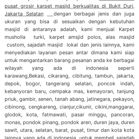
pusat grosir karpet masjid berkualitas di Bukit Duri,
Jakarta Selatan
dengan berbagai jenis dan juga
ukuran yang bisa di sesuaikan dengan kebutuhan
masjid di antaranya adalah, kami menjual Karpet
musholla turki, karpet amsjid polos, alas masjid
custom, sajadah masjid lokal dan jenis lainnya, kami
menyediakan layanan pesan antar dimana kami siap
untuk mengantarkan barang pesanan anda ke berbagai
wilayah yang ada di indonesia seperti
karawang,Bekasi, cikarang, cibitung, tambun, jakarta,
depok, bogor, tangerang selatan, poncok indah,
kebanyoran baru, cempaka mas, kemayoran, tanjung
priuk, gambir, senen, tanah abang, jatinegara, pekayon,
cibinong, cengkareng, cianjur,cikunir, cikini,manggarai,
glodok, kota, fatmawati, pasar minggu, pancoran,
monas, pondok pinang, pondok aren, duren jaya, duren
sawit, utara, selatan, barat, pusat, timur dan kota kota
lainnya yang ada di indonesia, untuk membeli sajadah