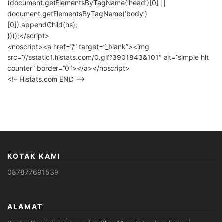
(document.getElementsByTagName(‘head’)[0] ||
document.getElementsByTagName(‘body’)
[0]).appendChild(hs);
})();</script>
<noscript><a href=”/” target=”_blank”><img
src=”//sstatic1.histats.com/0.gif?3901843&101″ alt=”simple hit
counter” border=”0″></a></noscript>
<!– Histats.com END –>
KOTAK KAMI
087877691539
ALAMAT