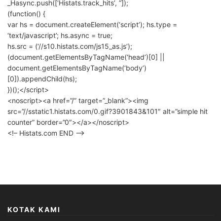
_Hasync.push([‘Histats.track_hits’, ”]);
(function() {
var hs = document.createElement(‘script’); hs.type =
‘text/javascript’; hs.async = true;
hs.src = (‘//s10.histats.com/js15_as.js’);
(document.getElementsByTagName(‘head’)[0] ||
document.getElementsByTagName(‘body’)
[0]).appendChild(hs);
})();</script>
<noscript><a href=”/” target=”_blank”><img
src=”//sstatic1.histats.com/0.gif?3901843&101″ alt=”simple hit
counter” border=”0″></a></noscript>
<!– Histats.com END –>
KOTAK KAMI