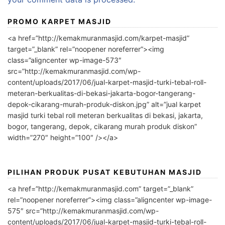
PROMO KARPET MASJID
<a href=”http://kemakmuranmasjid.com/karpet-masjid”
target=”_blank” rel=”noopener noreferrer”><img
class=”aligncenter wp-image-573″
src=”http://kemakmuranmasjid.com/wp-
content/uploads/2017/06/jual-karpet-masjid-turki-tebal-roll-
meteran-berkualitas-di-bekasi-jakarta-bogor-tangerang-
depok-cikarang-murah-produk-diskon.jpg” alt=”jual karpet
masjid turki tebal roll meteran berkualitas di bekasi, jakarta,
bogor, tangerang, depok, cikarang murah produk diskon”
width=”270″ height=”100″ /></a>
PILIHAN PRODUK PUSAT KEBUTUHAN MASJID
<a href=”http://kemakmuranmasjid.com” target=”_blank”
rel=”noopener noreferrer”><img class=”aligncenter wp-image-
575″ src=”http://kemakmuranmasjid.com/wp-
content/uploads/2017/06/jual-karpet-masjid-turki-tebal-roll-