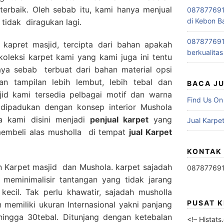
terbaik. Oleh sebab itu, kami hanya menjual
0878776915
di Kebon B
 tidak diragukan lagi.
0878776915
 kapret masjid, tercipta dari bahan apakah
berkualitas
oleksi karpet kami yang kami juga ini tentu
ya sebab terbuat dari bahan material opsi
n tampilan lebih lembut, lebih tebal dan
BACA J
id kami tersedia pelbagai motif dan warna
Find Us On
a dipadukan dengan konsep interior Mushola
a kami disini menjadi
penjual karpet
yang
Jual Karpet
embeli alas musholla di tempat
jual Karpet
KONTAK
n Karpet masjid dan Mushola. karpet sajadah
08787769
 meminimalisir tantangan yang tidak jarang
kecil. Tak perlu khawatir, sajadah musholla
PUSAT 
memiliki ukuran Internasional yakni panjang
 hingga 30tebal. Ditunjang dengan ketebalan
<!– Histat