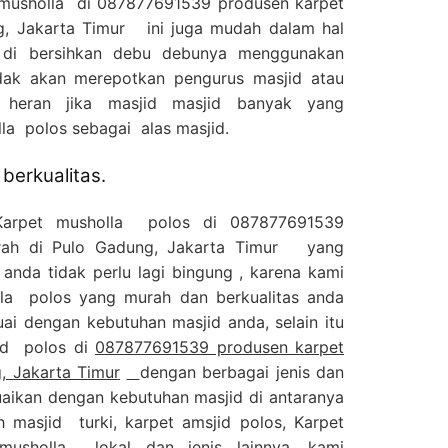
t musholla di 087877691539 produsen karpet
g, Jakarta Timur ini juga mudah dalam hal
 di bersihkan debu debunya menggunakan
dak akan merepotkan pengurus masjid atau
 heran jika masjid masjid banyak yang
a polos sebagai alas masjid.
berkualitas.
Karpet musholla polos di 087877691539
urah di Pulo Gadung, Jakarta Timur yang
anda tidak perlu lagi bingung , karena kami
olla polos yang murah dan berkualitas anda
ai dengan kebutuhan masjid anda, selain itu
jid polos di
087877691539 produsen karpet
, Jakarta Timur
dengan berbagai jenis dan
uaikan dengan kebutuhan masjid di antaranya
h masjid turki, karpet amsjid polos, Karpet
usholla lokal dan jenis lainnya, kami