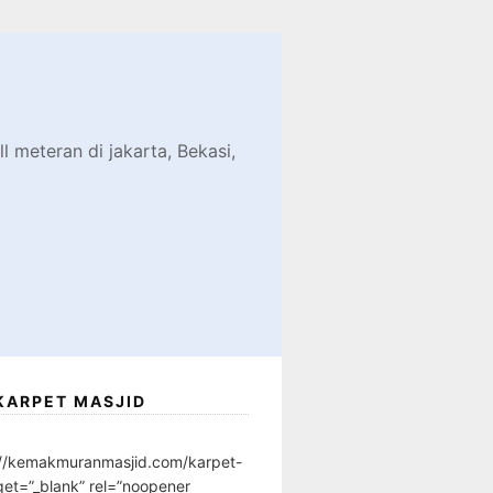
d
l meteran di jakarta, Bekasi,
KARPET MASJID
://kemakmuranmasjid.com/karpet-
get=”_blank” rel=”noopener