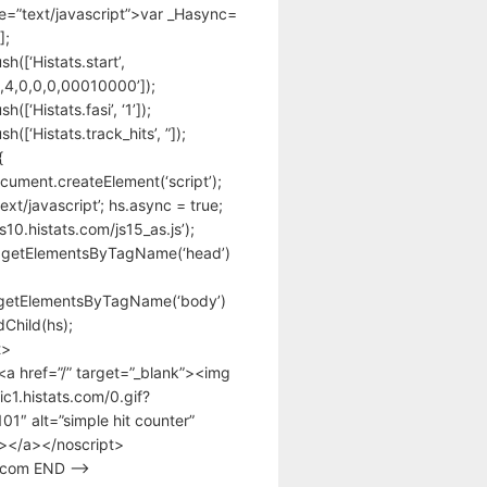
pe=”text/javascript”>var _Hasync=
];
h([‘Histats.start’,
,4,0,0,0,00010000’]);
([‘Histats.fasi’, ‘1’]);
([‘Histats.track_hits’, ”]);
{
cument.createElement(‘script’);
text/javascript’; hs.async = true;
/s10.histats.com/js15_as.js’);
.getElementsByTagName(‘head’)
getElementsByTagName(‘body’)
Child(hs);
t>
<a href=”/” target=”_blank”><img
tic1.histats.com/0.gif?
1″ alt=”simple hit counter”
></a></noscript>
s.com END –>