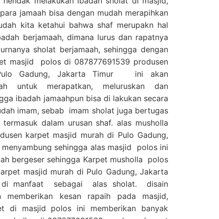
hendak melakukan ibadah sholat di masjid,
i para jamaah bisa dengan mudah merapihkan
sudah kita ketahui bahwa shaf merupakn hal
badah berjamaah, dimana lurus dan rapatnya
urnanya sholat berjamaah, sehingga dengan
pet masjid polos di 087877691539 produsen
 Pulo Gadung, Jakarta Timur ini akan
h untuk merapatkan, meluruskan dan
gga ibadah jamaahpun bisa di lakukan secara
udah imam, sebab imam sholat juga bertugas
 termasuk dalam urusan shaf. alas musholla
usen karpet masjid murah di Pulo Gadung,
at menyambung sehingga alas masjid polos ini
dah bergeser sehingga Karpet musholla polos
arpet masjid murah di Pulo Gadung, Jakarta
 di manfaat sebagai alas sholat. disain
 memberikan kesan rapaih pada masjid,
t di masjid polos ini memberikan banyak