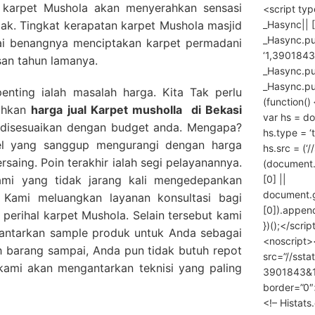
karpet Mushola akan menyerahkan sensasi
<script ty
_Hasync|| [
jak. Tingkat kerapatan karpet Mushola masjid
_Hasync.pus
lai benangnya menciptakan karpet permadani
‘1,3901843
san tahun lamanya.
_Hasync.push
_Hasync.push
penting ialah masalah harga. Kita Tak perlu
(function() 
rahkan
harga
jual Karpet musholla
di Bekasi
var hs = do
a disesuaikan dengan budget anda. Mengapa?
hs.type = ‘
el yang sanggup mengurangi dengan harga
hs.src = (‘/
rsaing. Poin terakhir ialah segi pelayanannya.
(document
[0] ||
mi yang tidak jarang kali mengedepankan
document.
 Kami meluangkan layanan konsultasi bagi
[0]).append
erihal karpet Mushola. Selain tersebut kami
})();</scrip
gantarkan sample produk untuk Anda sebagai
<noscript>
 barang sampai, Anda pun tidak butuh repot
src=”//ssta
ami akan mengantarkan teknisi yang paling
3901843&10
border=”0″
<!– Histat