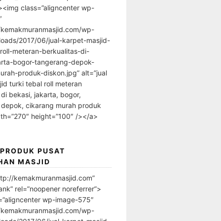
”><img class=”aligncenter wp-
″
//kemakmuranmasjid.com/wp-
loads/2017/06/jual-karpet-masjid-
-roll-meteran-berkualitas-di-
arta-bogor-tangerang-depok-
urah-produk-diskon.jpg” alt=”jual
id turki tebal roll meteran
 di bekasi, jakarta, bogor,
 depok, cikarang murah produk
dth=”270″ height=”100″ /></a>
 PRODUK PUSAT
HAN MASJID
ttp://kemakmuranmasjid.com”
ank” rel=”noopener noreferrer”>
=”aligncenter wp-image-575″
//kemakmuranmasjid.com/wp-