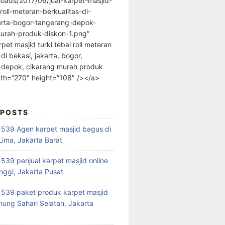
loads/2017/06/jual-karpet-masjid-
-roll-meteran-berkualitas-di-
arta-bogor-tangerang-depok-
urah-produk-diskon-1.png”
rpet masjid turki tebal roll meteran
 di bekasi, jakarta, bogor,
 depok, cikarang murah produk
dth=”270″ height=”108″ /></a>
 POSTS
39 Agen karpet masjid bagus di
ima, Jakarta Barat
39 penjual karpet masjid online
nggi, Jakarta Pusat
539 paket produk karpet masjid
nung Sahari Selatan, Jakarta