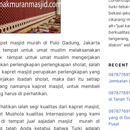
content/up
turki-tebal
bekasi-jak
cikarang-m
alt=”jual ka
berkualitas
tangerang,
pet masjid murah di Pulo Gadung, Jakarta
diskon” wi
 tempat untuk umat muslim melaksanakan
tuk tempat untuk umat muslim mengerjakan
akan perlengkapan perlengkapan sholat, salah
RECENT
, kapret masjid perupakan perlengkapan yang
0878776915
rjakan ibadah sholat, maka dari itu setiap
Jembatan L
ang namanya kapret masjid, untuk membeli
0878776915
g harus di perhatikan.
di Tanah Ti
tikan ialah segi kualitas dari kapret masjid,
087877691
 Mushola kualitas Internasional yang kami
yang di Gu
i di tempat
jual sajadah masjid
murah di
Pusat
ng telah Anda ketahui bahwa Turki adalah