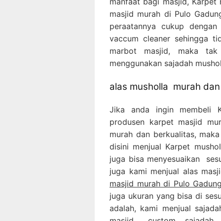
manfaat bagi masjid, Karpe
masjid murah di Pulo Gadun
peraatannya cukup dengan
vaccum cleaner sehingga ti
marbot masjid, maka tak
menggunakan sajadah musholl
alas musholla murah dan 
Jika anda ingin membeli 
produsen karpet masjid m
murah dan berkualitas, maka 
disini menjual Karpet mush
juga bisa menyesuaikan sesu
juga kami menjual alas mas
masjid murah di Pulo Gadung
juga ukuran yang bisa di ses
adalah, kami menjual sajada
masjid custom, sajadah m