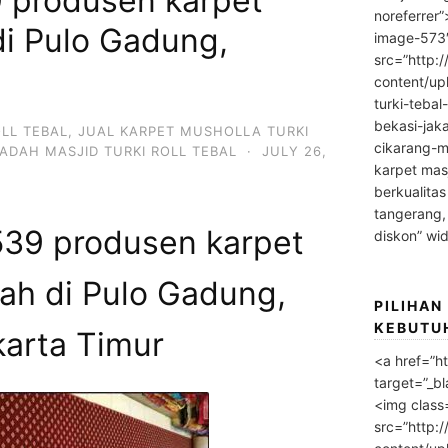
 produsen karpet
noreferrer
di Pulo Gadung,
image-573
src=”http:
content/up
turki-tebal
bekasi-jak
OLL TEBAL
,
JUAL KARPET MUSHOLLA TURKI
cikarang-m
ADAH MASJID TURKI ROLL TEBAL
·
JULY 26,
karpet masj
berkualitas
tangerang,
39 produsen karpet
diskon” wi
ah di Pulo Gadung,
PILIHAN
KEBUTU
karta Timur
<a href=”h
target=”_bl
<img class
src=”http: