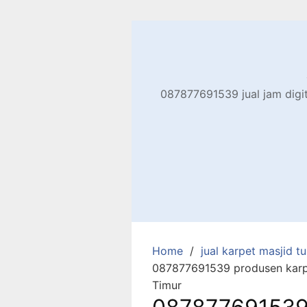
Skip
to
content
087877691539 jual jam digita
Home
jual karpet masjid tur
087877691539 produsen karpe
Timur