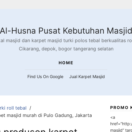
Al-Husna Pusat Kebutuhan Masji
l masjid dan karpet masjid turki polos tebal berkualitas rol
Cikarang, depok, bogor tangerang selatan
HOME
Find Us On Google
Jual Karpet Masjid
ki roll tebal
PROMO 
t masjid murah di Pulo Gadung, Jakarta
<a
href=”http
masjid” tar