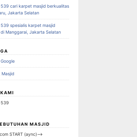
39 cari karpet masjid berkualitas
aru, Jakarta Selatan
39 spesialis karpet masjid
 di Manggarai, Jakarta Selatan
UGA
 Google
 Masjid
 KAMI
1539
KEBUTUHAN MASJID
s.com START (aync)–>