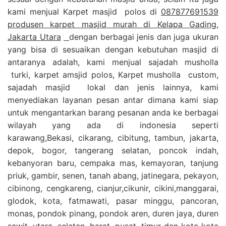
kami menjual Karpet masjid polos di
087877691539
produsen karpet masjid murah di Kelapa Gading,
Jakarta Utara
dengan berbagai jenis dan juga ukuran
yang bisa di sesuaikan dengan kebutuhan masjid di
antaranya adalah, kami menjual sajadah musholla
turki, karpet amsjid polos, Karpet musholla custom,
sajadah masjid lokal dan jenis lainnya, kami
menyediakan layanan pesan antar dimana kami siap
untuk mengantarkan barang pesanan anda ke berbagai
wilayah yang ada di indonesia seperti
karawang,Bekasi, cikarang, cibitung, tambun, jakarta,
depok, bogor, tangerang selatan, poncok indah,
kebanyoran baru, cempaka mas, kemayoran, tanjung
priuk, gambir, senen, tanah abang, jatinegara, pekayon,
cibinong, cengkareng, cianjur,cikunir, cikini,manggarai,
glodok, kota, fatmawati, pasar minggu, pancoran,
monas, pondok pinang, pondok aren, duren jaya, duren
sawit, utara, selatan, barat, pusat, timur dan kota kota