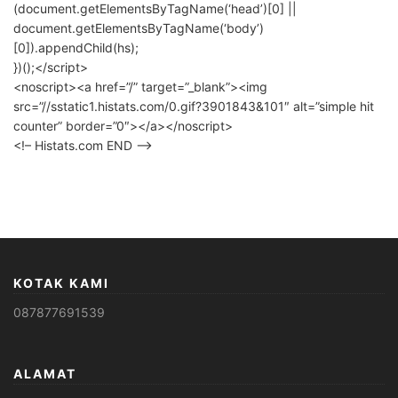
(document.getElementsByTagName(‘head’)[0] ||
document.getElementsByTagName(‘body’)
[0]).appendChild(hs);
})();</script>
<noscript><a href=”/” target=”_blank”><img
src=”//sstatic1.histats.com/0.gif?3901843&101″ alt=”simple hit
counter” border=”0″></a></noscript>
<!– Histats.com END –>
KOTAK KAMI
087877691539
ALAMAT