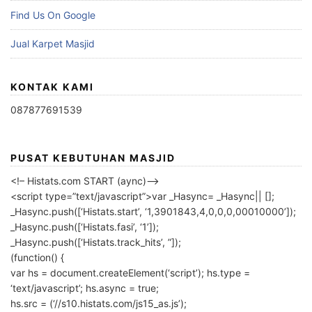
Find Us On Google
Jual Karpet Masjid
KONTAK KAMI
087877691539
PUSAT KEBUTUHAN MASJID
<!– Histats.com START (aync)–>
<script type=”text/javascript”>var _Hasync= _Hasync|| [];
_Hasync.push([‘Histats.start’, ‘1,3901843,4,0,0,0,00010000’]);
_Hasync.push([‘Histats.fasi’, ‘1’]);
_Hasync.push([‘Histats.track_hits’, ”]);
(function() {
var hs = document.createElement(‘script’); hs.type =
‘text/javascript’; hs.async = true;
hs.src = (‘//s10.histats.com/js15_as.js’);